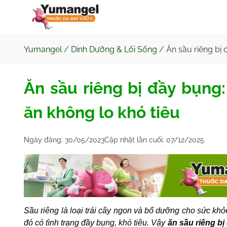
Yumangel
/
Dinh Dưỡng & Lối Sống
/
Ăn sầu riêng bị
Ăn sầu riêng bị đầy bụng
ăn không lo khó tiêu
Ngày đăng:
30/05/2023
Cập nhật lần cuối:
07/12/2025
Sầu riêng là loại trái cây ngon và bổ dưỡng cho sức kh
đó có tình trạng đầy bụng, khó tiêu. Vậy
ăn sầu riêng bị