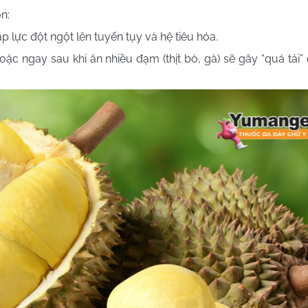
n:
p lực đột ngột lên tuyến tụy và hệ tiêu hóa.
ặc ngay sau khi ăn nhiều đạm (thịt bò, gà) sẽ gây “quá tải”