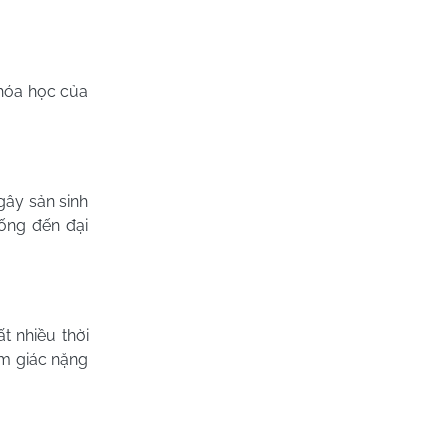
 hóa học của
gây sản sinh
ống đến đại
t nhiều thời
ảm giác nặng