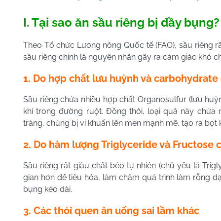
I. Tại sao ăn sầu riêng bị đầy bụng?
Theo Tổ chức Lương nông Quốc tế (FAO), sầu riêng rấ
sầu riêng chính là nguyên nhân gây ra cảm giác khó chị
1. Do hợp chất lưu huỳnh và carbohydrat
Sầu riêng chứa nhiều hợp chất Organosulfur (lưu huỳ
khí trong đường ruột. Đồng thời, loại quả này chứ
tràng, chúng bị vi khuẩn lên men mạnh mẽ, tạo ra bọt 
2. Do hàm lượng Triglyceride và Fructose c
Sầu riêng rất giàu chất béo tự nhiên (chủ yếu là Trig
gian hơn để tiêu hóa, làm chậm quá trình làm rỗng d
bụng kéo dài.
3. Các thói quen ăn uống sai lầm khác