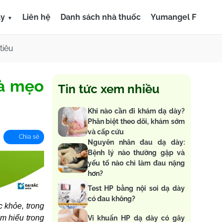
ày
Liên hệ
Danh sách nhà thuốc
Yumangel F
tiêu
và mẹo
Tin tức xem nhiều
Khi nào cần đi khám dạ dày?
Phân biệt theo dõi, khám sớm
và cấp cứu
Chia sẻ
Nguyên nhân đau dạ dày:
Bệnh lý nào thường gặp và
yếu tố nào chỉ làm đau nặng
hơn?
Test HP bằng nội soi dạ dày
có đau không?
c khỏe, trong
ìm hiểu trong
Vi khuẩn HP dạ dày có gây