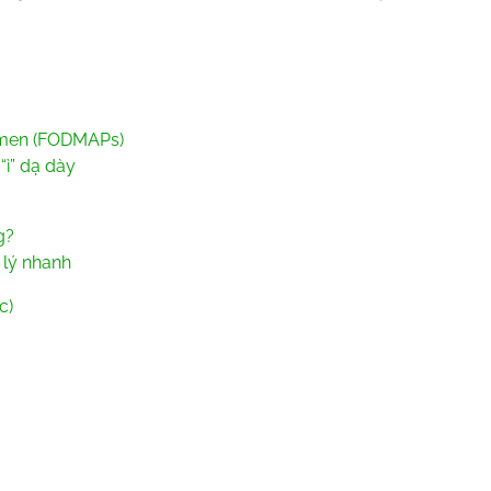
n men (FODMAPs)
“ì” dạ dày
g?
 lý nhanh
c)