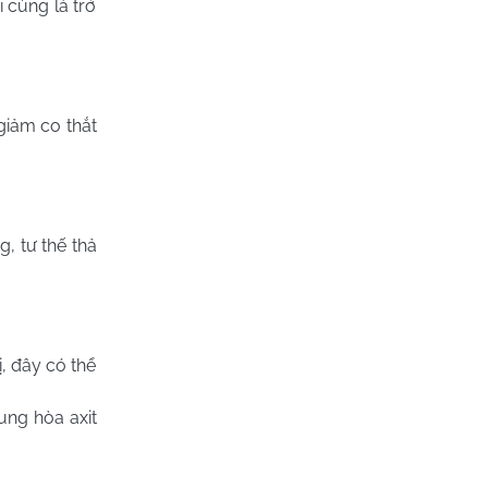
 cùng là trở
giảm co thắt
, tư thế thả
, đây có thể
ung hòa axit