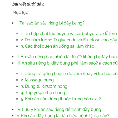
bài viết dưới đây.
Mục lục
I. Tại sao ăn sầu riêng bị đầy bụng?
1. Do hợp chất lưu huỳnh và carbohydrate dễ lê
2. Do hàm lượng Triglyceride và Fructose cao gây 
3. Các thói quen ăn uống sai lầm khác
II. Ăn sầu riêng bao nhiêu là đủ để không bị đầy bụn
III. Ăn sầu riêng bị đầy bụng phải làm sao? 5 cách xử
1. Uống trà gừng hoặc nước ấm (thay vì trà hoa cú
2. Massage bụng
3. Dùng túi chườm nóng
4. Tập yoga nhẹ nhàng
5. Khi nào cần dùng thuốc trung hòa axit?
IV. Lưu ý khi ăn sầu riêng để tránh đầy bụng
V. Khi nào đầy bụng là dấu hiệu bệnh lý dạ dày?