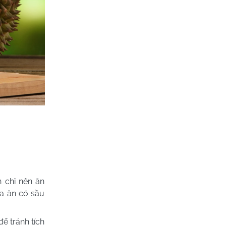
 chỉ nên ăn
a ăn có sầu
ể tránh tích