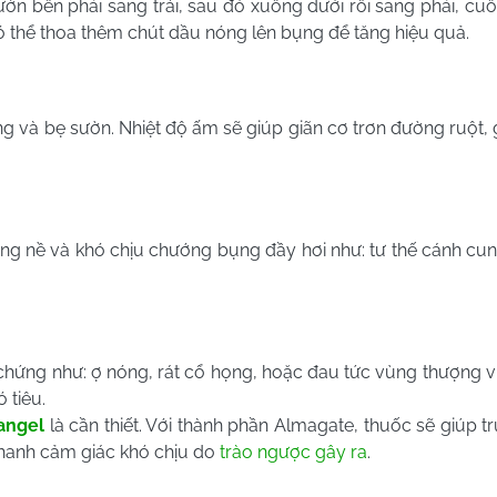
 bên phải sang trái, sau đó xuống dưới rồi sang phải, cuối
có thể thoa thêm chút dầu nóng lên bụng để tăng hiệu quả.
 và bẹ sườn. Nhiệt độ ấm sẽ giúp giãn cơ trơn đường ruột, 
g nề và khó chịu chướng bụng đầy hơi như: tư thế cánh cung
chứng như: ợ nóng, rát cổ họng, hoặc đau tức vùng thượng vị
 tiêu.
angel
là cần thiết. Với thành phần Almagate, thuốc sẽ giúp tr
nhanh cảm giác khó chịu do
trào ngược gây ra
.