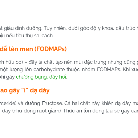
t giàu dinh dưỡng. Tuy nhiên, dưới góc độ y khoa, cấu trúc
u nếu tiêu thụ sai cách:
e dễ lên men (FODMAPs)
nh hữu cơ) – đây là chất tạo nên mùi đặc trưng nhưng cũng 
a một lượng lớn carbohydrate thuộc nhóm FODMAPs. Khi xu
khí gây
chướng bụng, đầy hơi
.
ao gây “ì” dạ dày
lyceride) và đường Fructose. Cả hai chất này khiến dạ dày mấ
ạ dày (nhu động ruột giảm). Thức ăn tồn đọng lâu sẽ gây c