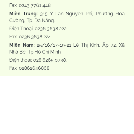
Fax: 0243 7761 448
Miền Trung:
315 Ỷ Lan Nguyên Phi, Phường Hòa
Cường, Tp. Đà Nẵng.
Điện Thoại: 0236 3638 222
Fax: 0236 3638 224
Miền Nam:
25/16/17-19-21 Lê Thị Kỉnh, Ấp 72, Xã
Nhà Bè, Tp.Hồ Chí Minh
Điện thoại: 028 6265 0738.
Fax: 02862646868