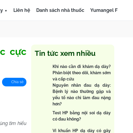
ày
Liên hệ
Danh sách nhà thuốc
Yumangel F
ục cực
Tin tức xem nhiều
Khi nào cần đi khám dạ dày?
Phân biệt theo dõi, khám sớm
và cấp cứu
Chia sẻ
Nguyên nhân đau dạ dày:
Bệnh lý nào thường gặp và
yếu tố nào chỉ làm đau nặng
hơn?
Test HP bằng nội soi dạ dày
có đau không?
ùng tìm hiểu
Vi khuẩn HP dạ dày có gây