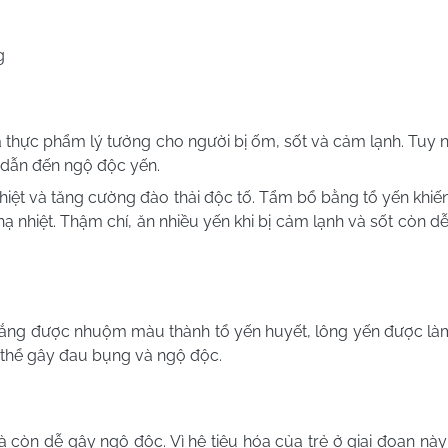
g
 thực phẩm lý tưởng cho người bị ốm, sốt và cảm lạnh. Tuy n
 dẫn đến ngộ độc yến.
iệt và tăng cường đào thải độc tố. Tẩm bổ bằng tổ yến khiến
hạ nhiệt. Thậm chí, ăn nhiều yến khi bị cảm lạnh và sốt còn d
n trắng được nhuộm màu thành tổ yến huyết, lông yến được l
ó thể gây đau bụng và ngộ độc.
à còn dễ gây ngộ độc. Vì hệ tiêu hóa của trẻ ở giai đoạn này