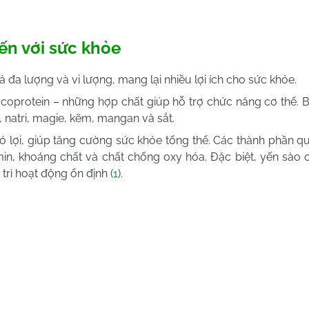
 yến với sức khỏe
a lượng và vi lượng, mang lại nhiều lợi ích cho sức khỏe.
coprotein – những hợp chất giúp hỗ trợ chức năng cơ thể. 
 natri, magie, kẽm, mangan và sắt.
ó lợi, giúp tăng cường sức khỏe tổng thể. Các thành phần q
tamin, khoáng chất và chất chống oxy hóa. Đặc biệt, yến sào c
trì hoạt động ổn định (
1
).