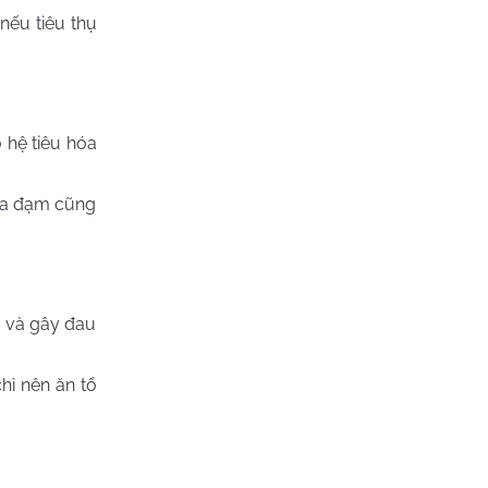
nếu tiêu thụ
 hệ tiêu hóa
hừa đạm cũng
m và gây đau
hỉ nên ăn tổ