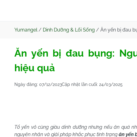
Yumangel
/
Dinh Dưỡng & Lối Sống
/
Ăn yến bị đau b
Ăn yến bị đau bụng: Ng
hiệu quả
Ngày đăng:
07/12/2023
Cập nhật lần cuối:
24/03/2025
Tổ yến vô cùng giàu dinh dưỡng nhưng nếu ăn quá nh
nguyên nhân và giải pháp khắc phục tình trạng
ăn
yế
n 