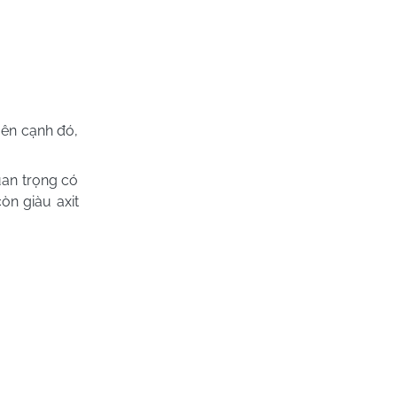
Bên cạnh đó,
uan trọng có
òn giàu axit