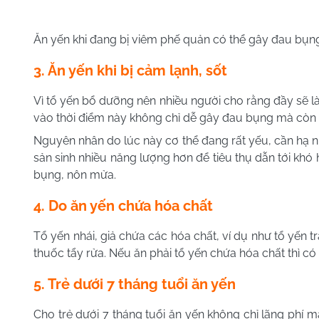
Ăn yến khi đang bị viêm phế quản có thể gây đau bụn
3. Ăn yến khi bị cảm lạnh, sốt
Vì tổ yến bổ dưỡng nên nhiều người cho rằng đầy sẽ là
vào thời điểm này không chỉ dễ gây đau bụng mà còn
Nguyên nhân do lúc này cơ thể đang rất yếu, cần hạ nh
sản sinh nhiều năng lượng hơn để tiêu thụ dẫn tới khó 
bụng, nôn mửa.
4. Do ăn yến chứa hóa chất
Tổ yến nhái, giả chứa các hóa chất, ví dụ như tổ yế
thuốc tẩy rửa. Nếu ăn phải tổ yến chứa hóa chất thì c
5. Trẻ dưới 7 tháng tuổi ăn yến
Cho trẻ dưới 7 tháng tuổi ăn yến không chỉ lãng phí m