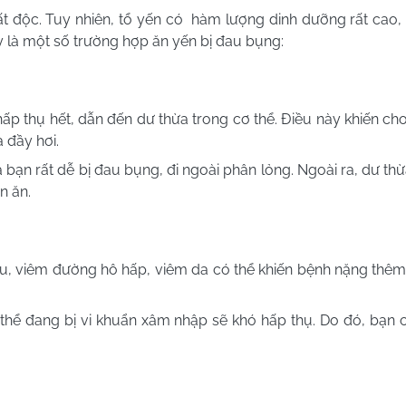
t độc. Tuy nhiên, tổ yến có hàm lượng dinh dưỡng rất cao, 
y là một số trường hợp ăn yến bị đau bụng:
p thụ hết, dẫn đến dư thừa trong cơ thể. Điều này khiến cho
à đầy hơi.
óa bạn rất dễ bị đau bụng, đi ngoài phân lỏng. Ngoài ra, dư t
n ăn.
iệu, viêm đường hô hấp, viêm da có thể khiến bệnh nặng thê
thể đang bị vi khuẩn xâm nhập sẽ khó hấp thụ. Do đó, bạn c