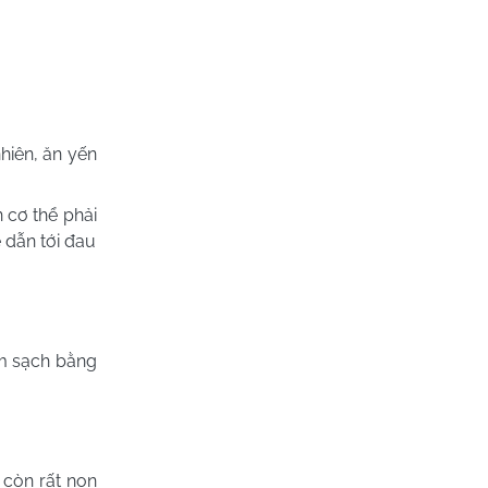
hiên, ăn yến
 cơ thể phải
ễ dẫn tới đau
àm sạch bằng
 còn rất non