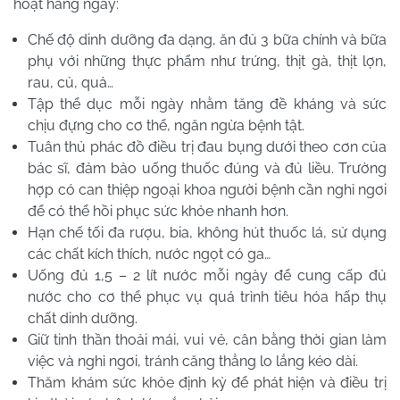
hoạt hàng ngày:
Chế độ dinh dưỡng đa dạng, ăn đủ 3 bữa chính và bữa
phụ với những thực phẩm như trứng, thịt gà, thịt lợn,
rau, củ, quả…
Tập thể dục mỗi ngày nhằm tăng đề kháng và sức
chịu đựng cho cơ thể, ngăn ngừa bệnh tật.
Tuân thủ phác đồ điều trị đau bụng dưới theo cơn của
bác sĩ, đảm bảo uống thuốc đúng và đủ liều. Trường
hợp có can thiệp ngoại khoa người bệnh cần nghỉ ngơi
để có thể hồi phục sức khỏe nhanh hơn.
Hạn chế tối đa rượu, bia, không hút thuốc lá, sử dụng
các chất kích thích, nước ngọt có ga…
Uống đủ 1,5 – 2 lít nước mỗi ngày để cung cấp đủ
nước cho cơ thể phục vụ quá trình tiêu hóa hấp thụ
chất dinh dưỡng.
Giữ tinh thần thoải mái, vui vẻ, cân bằng thời gian làm
việc và nghỉ ngơi, tránh căng thẳng lo lắng kéo dài.
Thăm khám sức khỏe định kỳ để phát hiện và điều trị