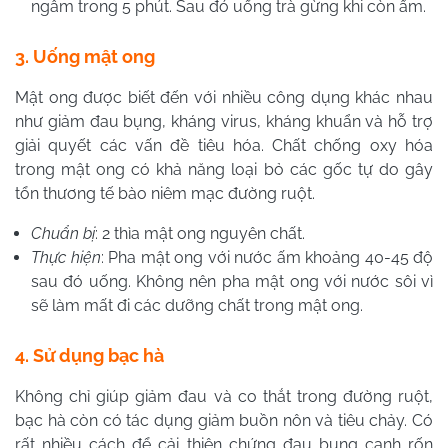
ngâm trong 5 phút. Sau đó uống trà gừng khi còn ấm.
3. Uống mật ong
Mật ong được biết đến với nhiều công dụng khác nhau
như giảm đau bụng, kháng virus, kháng khuẩn và hỗ trợ
giải quyết các vấn đề tiêu hóa. Chất chống oxy hóa
trong mật ong có khả năng loại bỏ các gốc tự do gây
tổn thương tế bào niêm mạc đường ruột.
Chuẩn bị
: 2 thìa mật ong nguyên chất.
Thực hiện
: Pha mật ong với nước ấm khoảng 40-45 độ
sau đó uống. Không nên pha mật ong với nước sôi vì
sẽ làm mất đi các dưỡng chất trong mật ong.
4. Sử dụng bạc hà
Không chỉ giúp giảm đau và co thắt trong đường ruột,
bạc hà còn có tác dụng giảm buồn nôn và tiêu chảy. Có
rất nhiều cách để cải thiện chứng đau bụng cạnh rốn