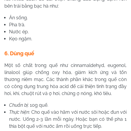
bên trái bằng bạc hà như:
Ăn sống.
Pha trà.
Nước ép.
Kẹo ngậm.
6. Dùng quế
Một số chất trong quế như cinnamaldehyd, eugenol,
linalool giúp chống oxy hóa, giảm kích ứng và tổn
thương niêm mạc. Các thành phần khác trong quế còn
có công dụng trung hòa acid để cải thiện tình trạng đầy
hơi, khí, chuột rút và ợ hơi, chứng ợ nóng, khó tiêu.
Chuẩn bị
: 10g quế.
Thực hiện:
Cho quế vào hãm với nước sôi hoặc đun với
nước. Uống 2-3 lần mỗi ngày. Hoặc bạn có thể pha 1
thìa bột quế với nước ấm rồi uống trực tiếp.