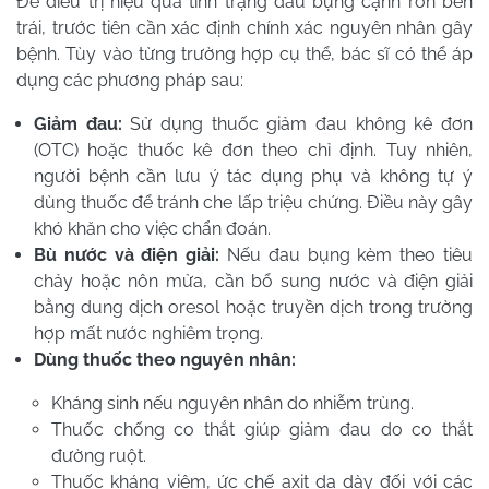
Để điều trị hiệu quả tình trạng đau bụng cạnh rốn bên
trái, trước tiên cần xác định chính xác nguyên nhân gây
bệnh. Tùy vào từng trường hợp cụ thể, bác sĩ có thể áp
dụng các phương pháp sau:
Giảm đau:
Sử dụng thuốc giảm đau không kê đơn
(OTC) hoặc thuốc kê đơn theo chỉ định. Tuy nhiên,
người bệnh cần lưu ý tác dụng phụ và không tự ý
dùng thuốc để tránh che lấp triệu chứng. Điều này gây
khó khăn cho việc chẩn đoán.
Bù nước và điện giải:
Nếu đau bụng kèm theo tiêu
chảy hoặc nôn mửa, cần bổ sung nước và điện giải
bằng dung dịch oresol hoặc truyền dịch trong trường
hợp mất nước nghiêm trọng.
Dùng thuốc theo nguyên nhân:
Kháng sinh nếu nguyên nhân do nhiễm trùng.
Thuốc chống co thắt giúp giảm đau do co thắt
đường ruột.
Thuốc kháng viêm, ức chế axit dạ dày đối với các