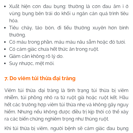
Xuất hiện cơn đau bụng: thường là cơn đau âm ỉ ở
vùng bụng bên trái do khối u ngăn cản quá trình tiêu
hóa.
Tiêu chảy, táo bón, đi tiểu thường xuyên hơn bình
thường.
Có máu trong phần, máu màu nâu sẫm hoặc đỏ tươi.
Có cảm giác chưa hết thức ăn trong ruột.
Giảm cân không rõ lý do.
Suy nhược, mệt mỏi.
7. Do viêm túi thừa đại tràng
Viêm túi thừa đại tràng là tình trạng túi thừa bị viêm
nhiễm, túi phồng nhô ra từ ruột già hoặc ruột kết. Hầu
hết các trường hợp viêm túi thừa nhẹ và không gây nguy
hiểm. Nhưng nếu không được điều trị kịp thời có thể xảy
ra các biến chứng nghiêm trọng như thủng ruột.
Khi túi thừa bị viêm, người bệnh sẽ cảm giác đau bụng