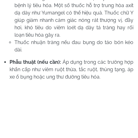
bệnh lý tiêu hóa. Một số thuốc hỗ trợ trung hòa axit
dạ dày như Yumangel có thể hiệu quả. Thuốc chữ Y
giúp giảm nhanh cảm giác nóng rát thượng vị, đầy
hơi, khó tiêu do viêm loét dạ dày tá tràng hay rối
loạn tiêu hóa gây ra.
Thuốc nhuận tràng nếu đau bụng do táo bón kéo
dài.
Phẫu thuật (nếu cần):
Áp dụng trong các trường hợp
khẩn cấp như viêm ruột thừa, tắc ruột, thủng tạng, áp
xe ổ bụng hoặc ung thư đường tiêu hóa.