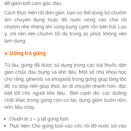
để giảm bớt cảm giác đau.
Cách thực hiện rất đơn giản, bạn có thể dùng túi chườm
ấm chuyên dụng hoặc đổ nước nóng vào chai rồi
chườm nhẹ nhàng lên vùng bụng cạnh rốn bên trái. Lưu
ý, chỉ nên nên chườm tối đa trong 20 phút, không nên
lạm dụng.
2. Uống trà gừng
Từ lâu, gừng đã được sử dụng trong các bài thuốc dân
gian chữa đau bụng và khó tiêu. Một số nhà khoa học
cho rằng, ginerols và shogaols trong gừng giúp tăng tốc
độ co bóp nên giúp thức ăn di chuyển nhanh hơn, đặc
biệt tốt cho người khó tiêu. Bên cạnh đó, các dưỡng
chất khác trong gừng còn có tác dụng giảm buồn nôn,
nôn, tiêu chảy.
Chuẩn bị
: 2 – 3 lát gừng tươi.
Thực hiện
: Cho gừng tươi vào cốc rồi đổ nước sôi vào