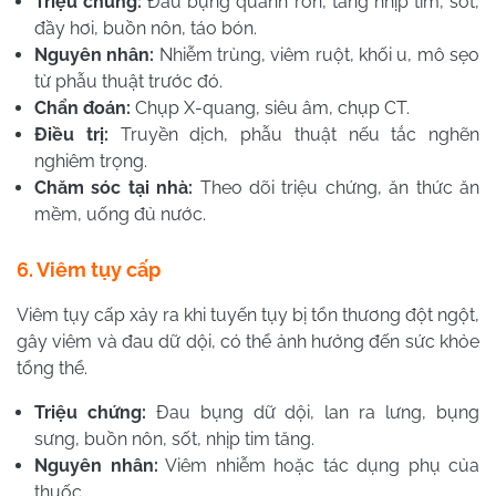
Triệu chứng:
Đau bụng quanh rốn, tăng nhịp tim, sốt,
đầy hơi, buồn nôn, táo bón.
Nguyên nhân:
Nhiễm trùng, viêm ruột, khối u, mô sẹo
từ phẫu thuật trước đó.
Chẩn đoán:
Chụp X-quang, siêu âm, chụp CT.
Điều trị:
Truyền dịch, phẫu thuật nếu tắc nghẽn
nghiêm trọng.
Chăm sóc tại nhà:
Theo dõi triệu chứng, ăn thức ăn
mềm, uống đủ nước.
6. Viêm tụy cấp
Viêm tụy cấp xảy ra khi tuyến tụy bị tổn thương đột ngột,
gây viêm và đau dữ dội, có thể ảnh hưởng đến sức khỏe
tổng thể.
Triệu chứng:
Đau bụng dữ dội, lan ra lưng, bụng
sưng, buồn nôn, sốt, nhịp tim tăng.
Nguyên nhân:
Viêm nhiễm hoặc tác dụng phụ của
thuốc.