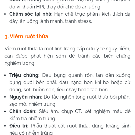
do vi khuẩn HP), thay đổi chế độ ăn uống.
Chăm sóc tại nhà:
Hạn chế thực phẩm kích thích dạ
dày, ăn uống lành mạnh, tránh stress.
3. Viêm ruột thừa
Viêm ruột thừa là một tình trạng cấp cứu y tế nguy hiểm,
cần được phát hiện sớm để tránh các biến chứng
nghiêm trọng.
Triệu chứng:
Đau bụng quanh rốn, lan dần xuống
bụng dưới bên phải, đau nặng hơn khi ho hoặc cử
động, sốt, buồn nôn, tiêu chảy hoặc táo bón.
Nguyên nhân:
Do tắc nghẽn lòng ruột thừa bởi phân,
sẹo mô, nhiễm trùng.
Chẩn đoán:
Siêu âm, chụp CT, xét nghiệm máu để
kiểm tra nhiễm trùng.
Điều trị:
Phẫu thuật cắt ruột thừa, dùng kháng sinh
nếu có nhiễm trùng.