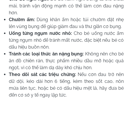
mái, tránh vận động mạnh có thể làm cơn đau nặng
hơn.
Chườm ấm:
Dùng khăn ấm hoặc túi chườm đặt nhẹ
lên vùng bụng để giúp giảm đau và thư giãn cơ bụng.
Uống từng ngụm nước nhỏ:
Cho bé uống nước ấm
từng ngụm nhỏ để tránh mất nước, đặc biệt nếu bé có
dấu hiệu buồn nôn.
Tránh các loại thức ăn nặng bụng:
Không nên cho bé
ăn đồ chiên rán, thực phẩm nhiều dầu mỡ hoặc quá
ngọt, vì có thể làm dạ dày khó chịu hơn.
Theo dõi sát các triệu chứng:
Nếu cơn đau trở nên
dữ dội, kéo dài hơn 6 tiếng, kèm theo sốt cao, nôn
mửa liên tục, hoặc bé có dấu hiệu mệt lả, hãy đưa bé
đến cơ sở y tế ngay lập tức.