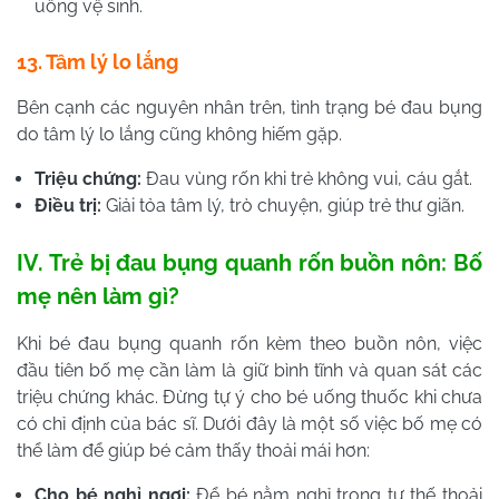
uống vệ sinh.
13. Tâm lý lo lắng
Bên cạnh các nguyên nhân trên, tình trạng bé đau bụng
do tâm lý lo lắng cũng không hiếm gặp.
Triệu chứng:
Đau vùng rốn khi trẻ không vui, cáu gắt.
Điều trị:
Giải tỏa tâm lý, trò chuyện, giúp trẻ thư giãn.
IV. Trẻ bị đau bụng quanh rốn buồn nôn: Bố
mẹ nên làm gì?
Khi bé đau bụng quanh rốn kèm theo buồn nôn, việc
đầu tiên bố mẹ cần làm là giữ bình tĩnh và quan sát các
triệu chứng khác. Đừng tự ý cho bé uống thuốc khi chưa
có chỉ định của bác sĩ. Dưới đây là một số việc bố mẹ có
thể làm để giúp bé cảm thấy thoải mái hơn:
Cho bé nghỉ ngơi:
Để bé nằm nghỉ trong tư thế thoải