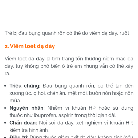
Trẻ bị đau bụng quanh rốn có thể do viêm dạ dày, ruột
2. Viêm loét dạ dày
Viêm loét dạ dày là tình trạng tổn thương niêm mạc dạ
dày, tuy không phổ biến ở trẻ em nhưng vẫn có thể xảy
ra.
Triệu chứng:
Đau bụng quanh rốn, có thể lan đến
xương ức, ợ hơi, chán ăn, mệt mỏi, buồn nôn hoặc nôn
mửa.
Nguyên nhân:
Nhiễm vi khuẩn HP hoặc sử dụng
thuốc như ibuprofen, aspirin trong thời gian dài.
Chẩn đoán:
Nội soi dạ dày, xét nghiệm vi khuẩn HP,
kiểm tra hình ảnh.
Điều trị:
Dùng thuốc giảm axit dạ dày, kháng sinh (nếu