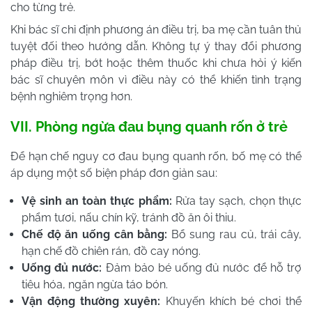
cho từng trẻ.
Khi bác sĩ chỉ định phương án điều trị, ba mẹ cần tuân thủ
tuyệt đối theo hướng dẫn. Không tự ý thay đổi phương
pháp điều trị, bớt hoặc thêm thuốc khi chưa hỏi ý kiến
bác sĩ chuyên môn vì điều này có thể khiến tình trạng
bệnh nghiêm trọng hơn.
VII. Phòng ngừa đau bụng quanh rốn ở trẻ
Để hạn chế nguy cơ đau bụng quanh rốn, bố mẹ có thể
áp dụng một số biện pháp đơn giản sau:
Vệ sinh an toàn thực phẩm:
Rửa tay sạch, chọn thực
phẩm tươi, nấu chín kỹ, tránh đồ ăn ôi thiu.
Chế độ ăn uống cân bằng:
Bổ sung rau củ, trái cây,
hạn chế đồ chiên rán, đồ cay nóng.
Uống đủ nước:
Đảm bảo bé uống đủ nước để hỗ trợ
tiêu hóa, ngăn ngừa táo bón.
Vận động thường xuyên:
Khuyến khích bé chơi thể