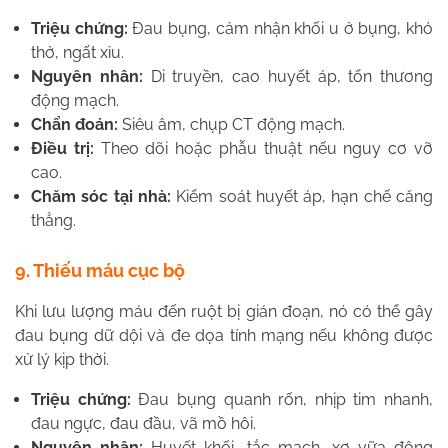
Triệu chứng:
Đau bụng, cảm nhận khối u ở bụng, khó
thở, ngất xỉu.
Nguyên nhân:
Di truyền, cao huyết áp, tổn thương
động mạch.
Chẩn đoán:
Siêu âm, chụp CT động mạch.
Điều trị:
Theo dõi hoặc phẫu thuật nếu nguy cơ vỡ
cao.
Chăm sóc tại nhà:
Kiểm soát huyết áp, hạn chế căng
thẳng.
9. Thiếu máu cục bộ
Khi lưu lượng máu đến ruột bị gián đoạn, nó có thể gây
đau bụng dữ dội và đe dọa tính mạng nếu không được
xử lý kịp thời.
Triệu chứng:
Đau bụng quanh rốn, nhịp tim nhanh,
đau ngực, đau đầu, vã mồ hôi.
Nguyên nhân:
Huyết khối, tắc mạch, xơ vữa động