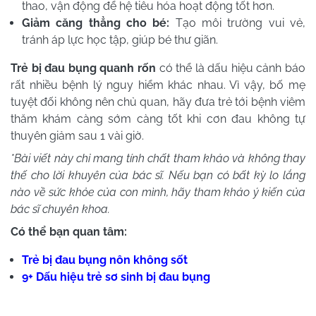
thao, vận động để hệ tiêu hóa hoạt động tốt hơn.
Giảm căng thẳng cho bé:
Tạo môi trường vui vẻ,
tránh áp lực học tập, giúp bé thư giãn.
Trẻ bị đau bụng quanh rốn
có thể là dấu hiệu cảnh báo
rất nhiều bệnh lý nguy hiểm khác nhau. Vì vậy, bố mẹ
tuyệt đối không nên chủ quan, hãy đưa trẻ tới bệnh viêm
thăm khám càng sớm càng tốt khi cơn đau không tự
thuyên giảm sau 1 vài giờ.
*Bài viết này chỉ mang tính chất tham khảo và không thay
thế cho lời khuyên của bác sĩ. Nếu bạn có bất kỳ lo lắng
nào về sức khỏe của con mình, hãy tham khảo ý kiến của
bác sĩ chuyên khoa.
Có thể bạn quan tâm:
Trẻ bị đau bụng nôn không sốt
9+ Dấu hiệu trẻ sơ sinh bị đau bụng