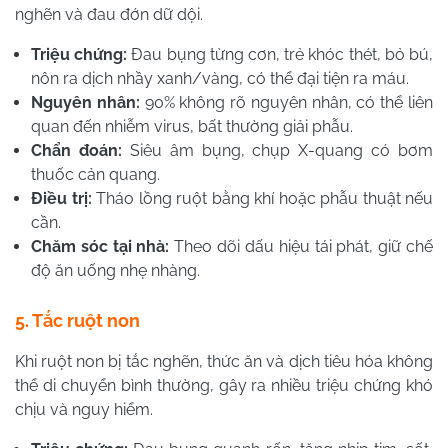
nghẽn và đau đớn dữ dội.
Triệu chứng:
Đau bụng từng cơn, trẻ khóc thét, bỏ bú,
nôn ra dịch nhầy xanh/vàng, có thể đại tiện ra máu.
Nguyên nhân:
90% không rõ nguyên nhân, có thể liên
quan đến nhiễm virus, bất thường giải phẫu.
Chẩn đoán:
Siêu âm bụng, chụp X-quang có bơm
thuốc cản quang.
Điều trị:
Tháo lồng ruột bằng khí hoặc phẫu thuật nếu
cần.
Chăm sóc tại nhà:
Theo dõi dấu hiệu tái phát, giữ chế
độ ăn uống nhẹ nhàng.
5. Tắc ruột non
Khi ruột non bị tắc nghẽn, thức ăn và dịch tiêu hóa không
thể di chuyển bình thường, gây ra nhiều triệu chứng khó
chịu và nguy hiểm.