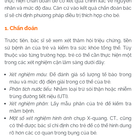
thực hiện chẩn đoán để có kết quả chính xác về nguyên
nhân và mức độ đau. Căn cứ vào kết quả chẩn đoán bác
sĩ sẽ chỉ định phương pháp điều trị thích hợp cho bé.
1. Chẩn đoán
Trước tiên, bác sĩ sẽ xem xét thăm hỏi triệu chứng, tiền
sử bệnh án của trẻ và kiểm tra sức khỏe tổng thể. Tùy
thuộc vào từng trường hợp, trẻ có thể cần thực hiện một
trong các xét nghiệm cận lâm sàng dưới đây:
Xét nghiệm máu
: Để đánh giá số lượng tế bào trong
máu và mức độ điện giải trong cơ thể của trẻ.
Phân tích nước tiểu:
Nhằm loại trừ sỏi thận hoặc nhiễm
trùng đường tiết niệu (UTI).
Xét nghiệm phân
: Lấy mẫu phân của trẻ để kiểm tra
mầm bệnh.
Một số xét nghiệm hình ảnh
chụp X-quang, CT… cũng
có thể được bác sĩ chỉ định cho trẻ để có thể hình dung
rõ hơn các cơ quan trong bụng của bé.