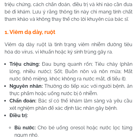
triệu chứng, cách chẩn đoán, điều trị và khi nào cần đưa
bé đi khám. Lưu ý rằng thông tin này chỉ mang tính chất
tham khảo và không thay thế cho lời khuyên của bác sĩ.
1. Viêm dạ dày, ruột
Viêm dạ dày ruột là tình trạng viêm nhiễm đường tiêu
hóa do virus, vi khuẩn hoặc ký sinh trùng gây ra.
Triệu chứng:
Đau bụng quanh rốn;
Tiêu chảy (phân
lỏng, nhiều nước);
Sốt;
Buồn nôn và nôn mửa;
Mất
nước (khô miệng, khóc không ra nước mắt, đi tiểu ít).
Nguyên nhân:
Thường do tiếp xúc với người bệnh, ăn
thực phẩm hoặc uống nước bị ô nhiễm.
Chẩn đoán:
Bác sĩ có thể khám lâm sàng và yêu cầu
xét nghiệm phân để xác định tác nhân gây bệnh.
Điều trị:
Bù nước:
Cho bé uống oresol hoặc nước lọc từng
ngụm nhỏ.