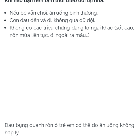
Khi nào bạn nên tạm thời theo dõi tại nhà:
Nếu bé vẫn chơi, ăn uống bình thường.
Cơn đau đến và đi, không quá dữ dội.
Không có các triệu chứng đáng lo ngại khác (sốt cao,
nôn mửa liên tục, đi ngoài ra máu…).
Đau bụng quanh rốn ở trẻ em có thể do ăn uống không
hợp lý