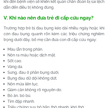
khi đến bệnh viện sẽ khiến kết quản chẩn đoán bị sai lệch
dẫn đến điều trị không đúng.
V. Khi nào nên đưa trẻ đi cấp cứu ngay?
Trường hợp trẻ bị đau bụng kéo dài nhiều ngày hoặc khi
cơn đau bụng quanh rốn kèm các triệu chứng nghiêm
trọng dưới đây, bố mẹ cần đưa con đi cấp cứu ngay:
Máu lẫn trong phân.
Nôn ra máu hoặc dịch mật.
Sốt cao.
Vàng da.
Sưng, đau ở phần bụng dưới.
Bụng đau dữ dội không dứt.
Nôn mửa liên tục.
Giảm cân không rõ nguyên do.
Bỏ ăn, bỏ bú.
Tim đập nhanh.
Triệu chứng suy hô hấp: thở nhanh, khó thở.