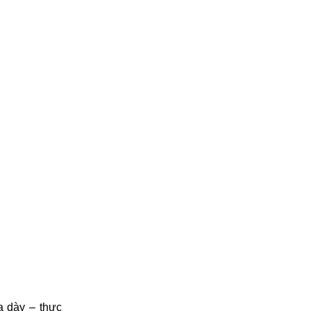
ạ dày – thực