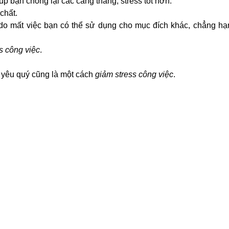
úp bạn chống lại các căng thẳng, stress tốt hơn.
chất.
i do mất việc bạn có thể sử dụng cho mục đích khác, chẳng hạ
s công việc
.
 yêu quý cũng là một cách
giảm stress công việc
.