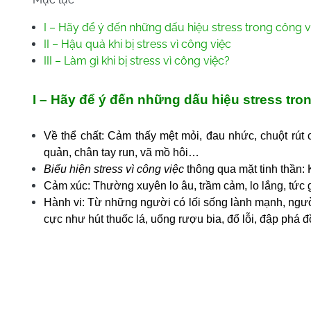
I – Hãy để ý đến những dấu hiệu stress trong công 
II – Hậu quả khi bị stress vì công việc
III – Làm gì khi bị stress vì công việc?
I – Hãy để ý đến những dấu hiệu stress tro
Về thể chất: Cảm thấy mệt mỏi, đau nhức, chuột rút
quản, chân tay run, vã mồ hôi…
Biểu hiện stress vì công việc
thông qua mặt tinh thần: 
Cảm xúc: Thường xuyên lo âu, trầm cảm, lo lắng, tức 
Hành vi: Từ những người có lối sống lành mạnh, ngư
cực như hút thuốc lá, uống rượu bia, đổ lỗi, đập phá 