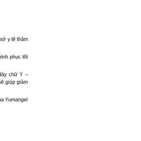
sở y tế thăm
bình phục tốt
 dày chữ Y –
sẽ giúp giảm
của Yumangel