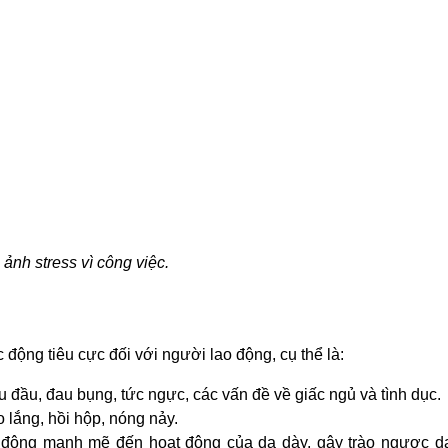
 ảnh stress vì công việc.
c động tiêu cực đối với người lao động, cụ thể là:
u đầu, đau bụng, tức ngực, các vấn đề về giấc ngủ và tình dục.
 lắng, hồi hộp, nóng nảy.
 động mạnh mẽ đến hoạt động của dạ dày, gây trào ngược d