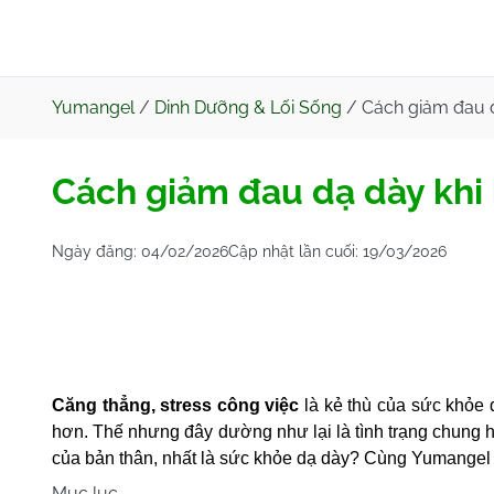
Yumangel
/
Dinh Dưỡng & Lối Sống
/
Cách giảm đau d
Cách giảm đau dạ dày khi 
Ngày đăng:
04/02/2026
Cập nhật lần cuối:
19/03/2026
Căng thẳng, stress công việc
là kẻ thù của sức khỏe
hơn. Thế nhưng đây
dường như lại
là tình trạng chung
của bản thân, nhất là sức khỏe dạ dày? Cùng Yumangel k
Mục lục