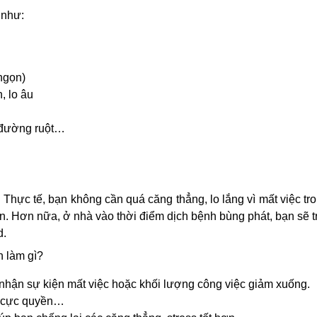
 như:
ngọn)
, lo âu
 đường ruột…
 Thực tế, bạn không cần quá căng thẳng, lo lắng vì mất việc tr
. Hơn nữa, ở nhà vào thời điểm dịch bệnh bùng phát, bạn sẽ tr
d.
n làm gì?
ón nhận sự kiện mất việc hoặc khối lượng công việc giảm xuống.
ái cực quyền…