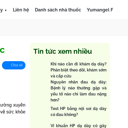
ày
Liên hệ
Danh sách nhà thuốc
Yumangel F
ệc
Tin tức xem nhiều
Khi nào cần đi khám dạ dày?
Chia sẻ
Phân biệt theo dõi, khám sớm
và cấp cứu
Nguyên nhân đau dạ dày:
Bệnh lý nào thường gặp và
yếu tố nào chỉ làm đau nặng
hơn?
thường xuyên
Test HP bằng nội soi dạ dày
 vệ sức khỏe
có đau không?
Vi khuẩn HP dạ dày có gây