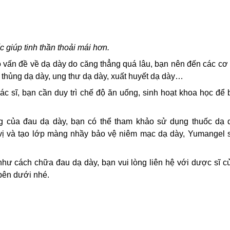
c giúp tinh thần thoải mái hơn.
 vấn đề về dạ dày do căng thẳng quá lâu, bạn nên đến các cơ 
 thủng dạ dày, ung thư dạ dày, xuất huyết dạ dày…
ác sĩ, bạn cần duy trì chế độ ăn uống, sinh hoạt khoa học để 
ng của đau dạ dày, bạn có thể tham khảo sử dụng thuốc dạ
h vị và tạo lớp màng nhầy bảo vệ niêm mạc dạ dày, Yumangel 
ư cách chữa đau dạ dày, bạn vui lòng liên hệ với dược sĩ 
bên dưới nhé.