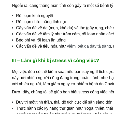
Ngoài ra, căng thẳng mãn tính còn gây ra một số bệnh lý
Rối loạn kinh nguyệt
Rối loạn chức năng tình dục
Gây vấn đề về da (mụn, khô da) và tóc (gãy rụng, chẻ 
Các vấn đề về tâm lý như trầm cảm, rối loạn nhân cách
Béo phì và rối loạn ăn uống
Các vấn đề về tiêu hóa như
viêm loét dạ dày tá tràng
,
III – Làm gì khi bị stress vì công việc?
Mọi việc đều có thể kiểm soát nếu bạn suy nghĩ tích cực.
này bởi nhiều người cũng đang trong hoàn cảnh như bạn
với nhiều người, làm giảm nguy cơ nhiễm bệnh do Covi
Dưới đây, chúng tôi sẽ giúp bạn biết
stress công việc nê
Duy trì một tinh thần, thái độ tích cực để sẵn sàng đ
Thực hành các kỹ năng thư giãn như Yoga, thiền, th