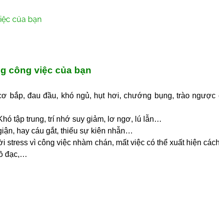
việc của bạn
ng công việc của bạn
 cơ bắp, đau đầu, khó ngủ, hụt hơi, chướng bụng, trào ngược 
Khó tập trung, trí nhớ suy giảm, lơ ngơ, lú lẫn…
giận, hay cáu gắt, thiếu sự kiên nhẫn…
ờ
i stress vì công việc nhàm chán,
mất việc có thể xuất hiện cách
đồ đạc,…