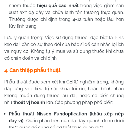
nhóm thuốc
hiệu quả cao nhất
trong việc giảm sản
xuất axit dạ dày và chữa lành tổn thương thực quản.
Thường được chỉ định trong 4-12 tuần hoặc lâu hơn
tùy tình trạng.
Lưu ý quan trọng:
Việc sử dụng thuốc, đặc biệt là PPIs
kéo dài, cần có sự theo dõi của bác sĩ để cân nhắc lợi ích
và nguy cơ. Không tự ý mua và sử dụng thuốc khi chưa
có chẩn đoán và chỉ định.
4. Can thiệp phẫu thuật
Phẫu thuật được xem xét khi GERD nghiêm trọng, không
đáp ứng với điều trị nội khoa tối ưu, hoặc bệnh nhân
không muốn dùng thuốc lâu dài, hoặc có biến chứng
như
thoát vị hoành
lớn. Các phương pháp phổ biến:
Phẫu thuật Nissen Fundoplication (khâu xếp nếp
đáy vị):
Quấn phần trên của dạ dày quanh đoạn dưới
thực quản để củng cố cơ thắt thực quản dưới.