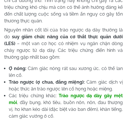
chí cả đường thở. Tình trạng này không chỉ gây ra các
triệu chứng khó chịu mà còn có thể ảnh hưởng đáng kể
đến chất lượng cuộc sống và tiềm ẩn nguy cơ gây tổn
thương thực quản.
Nguyên nhân cốt lõi của trào ngược dạ dày thường là
do
suy giảm chức năng của cơ thắt thực quản dưới
(LES)
– một van cơ học có nhiệm vụ ngăn chặn dòng
chảy ngược từ dạ dày. Các triệu chứng điển hình và
thường gặp nhất bao gồm:
Ợ nóng:
Cảm giác nóng rát sau xương ức, có thể lan
lên cổ.
Trào ngược (ợ chua, đắng miệng):
Cảm giác dịch vị
hoặc thức ăn trào ngược lên cổ họng hoặc miệng.
Các triệu chứng khác:
Trào ngược dạ dày gây mệt
mỏi
, đầy bụng, khó tiêu, buồn nôn, nôn, đau thượng
vị, ho khan kéo dài (đặc biệt vào ban đêm), khàn tiếng,
cảm giác vướng ở cổ.