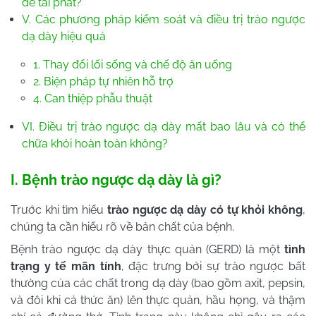
dễ tái phát?
V. Các phương pháp kiểm soát và điều trị trào ngược
dạ dày hiệu quả
1. Thay đổi lối sống và chế độ ăn uống
2. Biện pháp tự nhiên hỗ trợ
4. Can thiệp phẫu thuật
VI. Điều trị trào ngược dạ dày mất bao lâu và có thể
chữa khỏi hoàn toàn không?
I. Bệnh trào ngược dạ dày là gì?
Trước khi tìm hiểu
trào ngược dạ dày có tự khỏi không
,
chúng ta cần hiểu rõ về bản chất của bệnh.
Bệnh trào ngược dạ dày thực quản (GERD) là một
tình
trạng y tế mãn tính
, đặc trưng bởi sự trào ngược bất
thường của các chất trong dạ dày (bao gồm axit, pepsin,
và đôi khi cả thức ăn) lên thực quản, hầu họng, và thậm