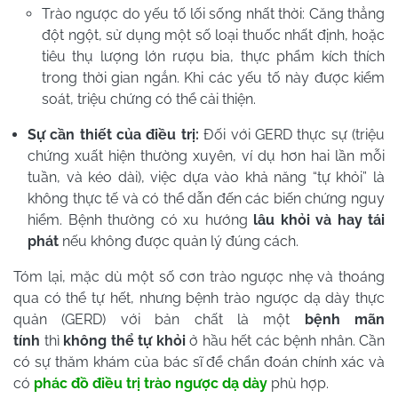
Trào ngược do yếu tố lối sống nhất thời: Căng thẳng
đột ngột, sử dụng một số loại thuốc nhất định, hoặc
tiêu thụ lượng lớn rượu bia, thực phẩm kích thích
trong thời gian ngắn. Khi các yếu tố này được kiểm
soát, triệu chứng có thể cải thiện.
Sự cần thiết của điều trị:
Đối với GERD thực sự (triệu
chứng xuất hiện thường xuyên, ví dụ hơn hai lần mỗi
tuần, và kéo dài), việc dựa vào khả năng “tự khỏi” là
không thực tế và có thể dẫn đến các biến chứng nguy
hiểm. Bệnh thường có xu hướng
lâu khỏi và hay tái
phát
nếu không được quản lý đúng cách.
Tóm lại, mặc dù một số cơn trào ngược nhẹ và thoáng
qua có thể tự hết, nhưng bệnh trào ngược dạ dày thực
quản (GERD) với bản chất là một
bệnh mãn
tính
thì
không thể tự khỏi
ở hầu hết các bệnh nhân. Cần
có sự thăm khám của bác sĩ để chẩn đoán chính xác và
có
phác đồ điều trị trào ngược dạ dày
phù hợp.