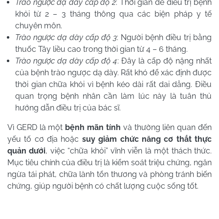
Trào ngược dạ dày cấp độ 2
: Thời gian để điều trị bệnh
khỏi từ 2 – 3 tháng thông qua các biện pháp y tế
chuyên môn.
Trào ngược dạ dày cấp độ 3
: Người bệnh điều trị bằng
thuốc Tây liều cao trong thời gian từ 4 – 6 tháng.
Trào ngược dạ dày cấp độ 4
: Đây là cấp độ nặng nhất
của bệnh trào ngược dạ dày. Rất khó để xác định được
thời gian chữa khỏi vì bệnh kéo dài rất dai dẳng. Điều
quan trọng bệnh nhân cần làm lúc này là tuân thủ
hướng dẫn điều trị của bác sĩ.
Vì GERD là một
bệnh mãn tính
và thường liên quan đến
yếu tố cơ địa hoặc
suy giảm chức năng cơ thắt thực
quản dưới
, việc “chữa khỏi” vĩnh viễn là một thách thức.
Mục tiêu chính của điều trị là kiểm soát triệu chứng, ngăn
ngừa tái phát, chữa lành tổn thương và phòng tránh biến
chứng, giúp người bệnh có chất lượng cuộc sống tốt.