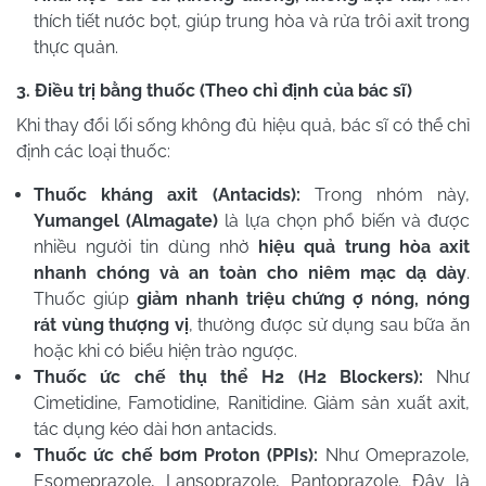
thích tiết nước bọt, giúp trung hòa và rửa trôi axit trong
thực quản.
3. Điều trị bằng thuốc (Theo chỉ định của bác sĩ)
Khi thay đổi lối sống không đủ hiệu quả, bác sĩ có thể chỉ
định các loại thuốc:
Thuốc kháng axit (Antacids):
Trong nhóm này,
Yumangel (Almagate)
là lựa chọn phổ biến và được
nhiều người tin dùng nhờ
hiệu quả trung hòa axit
nhanh chóng và an toàn cho niêm mạc dạ dày
.
Thuốc giúp
giảm nhanh triệu chứng ợ nóng, nóng
rát vùng thượng vị
, thường được sử dụng sau bữa ăn
hoặc khi có biểu hiện trào ngược.
Thuốc ức chế thụ thể H2 (H2 Blockers):
Như
Cimetidine, Famotidine, Ranitidine. Giảm sản xuất axit,
tác dụng kéo dài hơn antacids.
Thuốc ức chế bơm Proton (PPIs):
Như Omeprazole,
Esomeprazole, Lansoprazole, Pantoprazole. Đây là