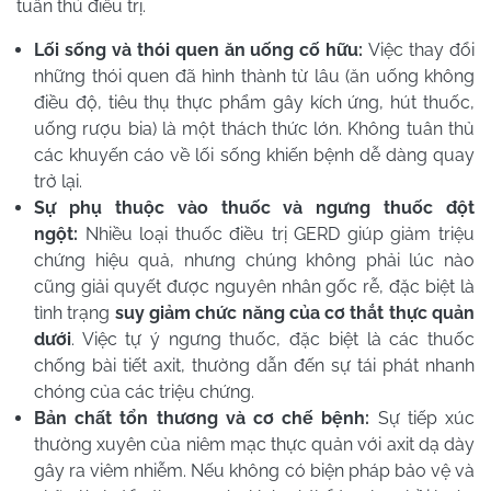
tuân thủ điều trị.
Lối sống và thói quen ăn uống cố hữu:
Việc thay đổi
những thói quen đã hình thành từ lâu (ăn uống không
điều độ, tiêu thụ thực phẩm gây kích ứng, hút thuốc,
uống rượu bia) là một thách thức lớn. Không tuân thủ
các khuyến cáo về lối sống khiến bệnh dễ dàng quay
trở lại.
Sự phụ thuộc vào thuốc và ngưng thuốc đột
ngột:
Nhiều loại thuốc điều trị GERD giúp giảm triệu
chứng hiệu quả, nhưng chúng không phải lúc nào
cũng giải quyết được nguyên nhân gốc rễ, đặc biệt là
tình trạng
suy giảm chức năng của cơ thắt thực quản
dưới
. Việc tự ý ngưng thuốc, đặc biệt là các thuốc
chống bài tiết axit, thường dẫn đến sự tái phát nhanh
chóng của các triệu chứng.
Bản chất tổn thương và cơ chế bệnh:
Sự tiếp xúc
thường xuyên của niêm mạc thực quản với axit dạ dày
gây ra viêm nhiễm. Nếu không có biện pháp bảo vệ và