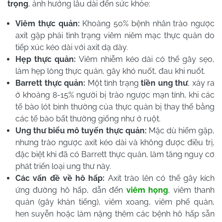
trọng
, ảnh hưởng lâu dài đến sức khỏe:
Viêm thực quản:
Khoảng 50% bệnh nhân trào ngược
axit gặp phải tình trạng viêm niêm mạc thực quản do
tiếp xúc kéo dài với axit dạ dày.
Hẹp thực quản:
Viêm nhiễm kéo dài có thể gây sẹo,
làm hẹp lòng thực quản, gây khó nuốt, đau khi nuốt.
Barrett thực quản:
Một tình trạng
tiền ung thư
, xảy ra
ở khoảng 8-15% người bị trào ngược mạn tính, khi các
tế bào lót bình thường của thực quản bị thay thế bằng
các tế bào bất thường giống như ở ruột.
Ung thư biểu mô tuyến thực quản:
Mặc dù hiếm gặp,
nhưng trào ngược axit kéo dài và không được điều trị,
đặc biệt khi đã có Barrett thực quản, làm tăng nguy cơ
phát triển loại ung thư này.
Các vấn đề về hô hấp:
Axit trào lên có thể gây kích
ứng đường hô hấp, dẫn đến
viêm họng
, viêm thanh
quản (gây khàn tiếng), viêm xoang, viêm phế quản,
hen suyễn hoặc làm nặng thêm các bệnh hô hấp sẵn