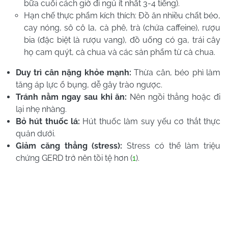
bữa cuối cách giờ đi ngủ ít nhất 3-4 tiếng).
Hạn chế thực phẩm kích thích: Đồ ăn nhiều chất béo,
cay nóng, sô cô la, cà phê, trà (chứa caffeine), rượu
bia (đặc biệt là rượu vang), đồ uống có ga, trái cây
họ cam quýt, cà chua và các sản phẩm từ cà chua.
Duy trì cân nặng khỏe mạnh:
Thừa cân, béo phì làm
tăng áp lực ổ bụng, dễ gây trào ngược.
Tránh nằm ngay sau khi ăn:
Nên ngồi thẳng hoặc đi
lại nhẹ nhàng.
Bỏ hút thuốc lá:
Hút thuốc làm suy yếu cơ thắt thực
quản dưới.
Giảm căng thẳng (stress):
Stress có thể làm triệu
chứng GERD trở nên tồi tệ hơn (
1
).