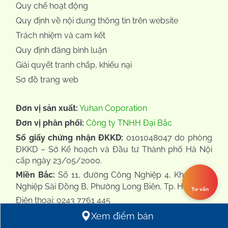
Quy chế hoạt động
Quy định về nội dung thông tin trên website
Trách nhiệm và cam kết
Quy định đăng bình luận
Giải quyết tranh chấp, khiếu nại
Sơ đồ trang web
Đơn vị sản xuất:
Yuhan Coporation
Đơn vị phân phối:
Công ty TNHH Đại Bắc
Số giấy chứng nhận ĐKKD:
0101048047 do phòng
ĐKKD – Sở Kế hoạch và Đầu tư Thành phố Hà Nội
cấp ngày 23/05/2000.
Miền Bắc:
Số 11, đường Công Nghiệp 4, Khu Công
Nghiệp Sài Đồng B, Phường Long Biên, Tp. Hà Nội.
Tư vấn
Điện thoại: 0243 7761 445
Fax: 0243 7761 448
Xem điểm bán