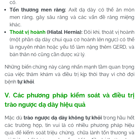
có.
Tổn thương men răng:
Axit dạ dày có thể ăn mòn
men răng, gây sâu răng và các vấn đề răng miệng
khác.
Thoát vị hoành
(Hiatal Hernia):
Đôi khi, thoát vị hoành
(một phần dạ dày chui qua cơ hoành lên ngực) có thể
là nguyên nhân hoặc yếu tố làm nặng thêm GERD, và
bản thân nó cũng cần được xử lý.
Những biến chứng này càng nhấn mạnh tầm quan trọng
của việc thăm khám và điều trị kịp thời thay vì chờ đợi
bệnh
tự khỏi
.
V. Các phương pháp kiểm soát và điều trị
trào ngược dạ dày hiệu quả
Mặc dù
trào ngược dạ dày không tự khỏi
trong hầu hết
các trường hợp, tin vui là có nhiều phương pháp hiệu
quả để kiểm soát triệu chứng, chữa lành tổn thương và