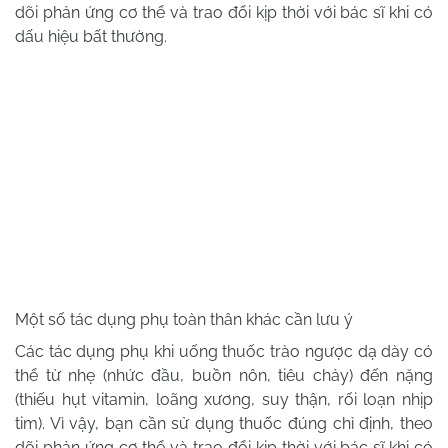
dõi phản ứng cơ thể và trao đổi kịp thời với bác sĩ khi có
dấu hiệu bất thường.
Một số tác dụng phụ toàn thân khác cần lưu ý
Các tác dụng phụ khi uống thuốc trào ngược dạ dày có
thể từ nhẹ (nhức đầu, buồn nôn, tiêu chảy) đến nặng
(thiếu hụt vitamin, loãng xương, suy thận, rối loạn nhịp
tim). Vì vậy, bạn cần sử dụng thuốc đúng chỉ định, theo
dõi phản ứng cơ thể và trao đổi kịp thời với bác sĩ khi có