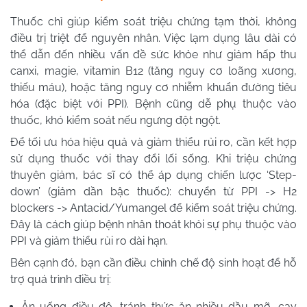
Thuốc chỉ giúp kiểm soát triệu chứng tạm thời, không
điều trị triệt để nguyên nhân. Việc lạm dụng lâu dài có
thể dẫn đến nhiều vấn đề sức khỏe như giảm hấp thu
canxi, magie, vitamin B12 (tăng nguy cơ loãng xương,
thiếu máu), hoặc tăng nguy cơ nhiễm khuẩn đường tiêu
hóa (đặc biệt với PPI). Bệnh cũng dễ phụ thuộc vào
thuốc, khó kiểm soát nếu ngưng đột ngột.
Để tối ưu hóa hiệu quả và giảm thiểu rủi ro, cần kết hợp
sử dụng thuốc với thay đổi lối sống. Khi triệu chứng
thuyên giảm, bác sĩ có thể áp dụng chiến lược ‘Step-
down’ (giảm dần bậc thuốc): chuyển từ PPI -> H2
blockers -> Antacid/Yumangel để kiểm soát triệu chứng.
Đây là cách giúp bệnh nhân thoát khỏi sự phụ thuộc vào
PPI và giảm thiểu rủi ro dài hạn.
Bên cạnh đó, bạn cần điều chỉnh chế độ sinh hoạt để hỗ
trợ quá trình điều trị:
Ăn uống điều độ, tránh thức ăn nhiều dầu mỡ, cay