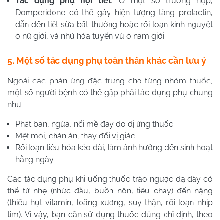
Tác dụng phụ nội tiết
: Ở một số trường hợp,
Domperidone có thể gây hiện tượng tăng prolactin,
dẫn đến tiết sữa bất thường hoặc rối loạn kinh nguyệt
ở nữ giới, và nhũ hóa tuyến vú ở nam giới.
5. Một số tác dụng phụ toàn thân khác cần lưu ý
Ngoài các phản ứng đặc trưng cho từng nhóm thuốc,
một số người bệnh có thể gặp phải tác dụng phụ chung
như:
Phát ban, ngứa, nổi mề đay do dị ứng thuốc.
Mệt mỏi, chán ăn, thay đổi vị giác.
Rối loạn tiêu hóa kéo dài, làm ảnh hưởng đến sinh hoạt
hằng ngày.
Các tác dụng phụ khi uống thuốc trào ngược dạ dày có
thể từ nhẹ (nhức đầu, buồn nôn, tiêu chảy) đến nặng
(thiếu hụt vitamin, loãng xương, suy thận, rối loạn nhịp
tim). Vì vậy, bạn cần sử dụng thuốc đúng chỉ định, theo