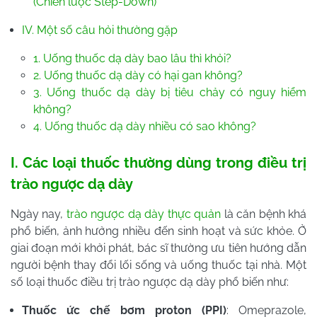
(Chiến lược Step-Down)
IV. Một số câu hỏi thường gặp
1. Uống thuốc dạ dày bao lâu thì khỏi?
2. Uống thuốc dạ dày có hại gan không?
3. Uống thuốc dạ dày bị tiêu chảy có nguy hiểm
không?
4. Uống thuốc dạ dày nhiều có sao không?
I. Các loại thuốc thường dùng trong điều trị
trào ngược dạ dày
Ngày nay,
trào ngược dạ dày thực quản
là căn bệnh khá
phổ biến, ảnh hưởng nhiều đến sinh hoạt và sức khỏe. Ở
giai đoạn mới khởi phát, bác sĩ thường ưu tiên hướng dẫn
người bệnh thay đổi lối sống và uống thuốc tại nhà. Một
số loại thuốc điều trị trào ngược dạ dày phổ biến như:
Thuốc ức chế bơm proton (PPI)
: Omeprazole,