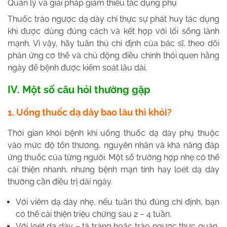
Quản lý và giải pháp giảm thiểu tác dụng phụ
Thuốc trào ngược dạ dày chỉ thực sự phát huy tác dụng
khi được dùng đúng cách và kết hợp với lối sống lành
mạnh. Vì vậy, hãy tuân thủ chỉ định của bác sĩ, theo dõi
phản ứng cơ thể và chủ động điều chỉnh thói quen hằng
ngày để bệnh được kiểm soát lâu dài.
IV. Một số câu hỏi thường gặp
1. Uống thuốc dạ dày bao lâu thì khỏi?
Thời gian khỏi bệnh khi uống thuốc dạ dày phụ thuộc
vào mức độ tổn thương, nguyên nhân và khả năng đáp
ứng thuốc của từng người. Một số trường hợp nhẹ có thể
cải thiện nhanh, nhưng bệnh mạn tính hay loét dạ dày
thường cần điều trị dài ngày.
Với viêm dạ dày nhẹ, nếu tuân thủ đúng chỉ định, bạn
có thể cải thiện triệu chứng sau 2 – 4 tuần.
Với loét dạ dày – tá tràng hoặc trào ngược thực quản,