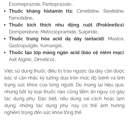
Esomeprazole, Pantoprazole…
Thuốc kháng histamin H2:
Cimetidine, Ranitidine,
Famotidine…
Thuốc kích thích nhu động ruột (Prokinetics)
:
Domperidone, Metoclopramide, Sulpiride…
Thuốc trung hòa acid dạ dày (antacid)
: Maalox,
Gastropulgite, Yumangel…
Thuốc tạo lớp màng ngăn acid (bảo vệ niêm mạc)
:
Axit Alginic, Dimeticol…
Việc sử dụng thuốc điều trị trào ngược dạ dày cần được
bác sĩ cân nhắc kỹ lưỡng dựa trên mức độ bệnh và tình
trạng sức khỏe của từng người. Dù mang lại hiệu quả,
nhưng bất kỳ loại thuốc nào cũng tiềm ẩn nguy cơ gây
tác dụng phụ. Đặc biệt, nếu dùng sai cách hoặc lạm
dụng, những tác dụng phụ này có thể ảnh hưởng
nghiêm trọng đến sức khỏe tổng thể.