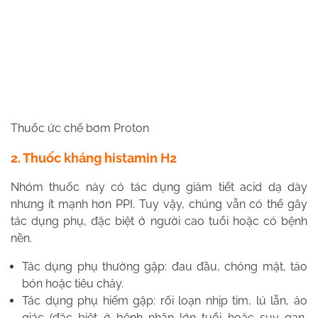
Thuốc ức chế bơm Proton
2. Thuốc kháng histamin H2
Nhóm thuốc này có tác dụng giảm tiết acid dạ dày
nhưng ít mạnh hơn PPI. Tuy vậy, chúng vẫn có thể gây
tác dụng phụ, đặc biệt ở người cao tuổi hoặc có bệnh
nền.
Tác dụng phụ thường gặp: đau đầu, chóng mặt, táo
bón hoặc tiêu chảy.
Tác dụng phụ hiếm gặp: rối loạn nhịp tim, lú lẫn, ảo
giác (đặc biệt ở bệnh nhân lớn tuổi hoặc suy gan,