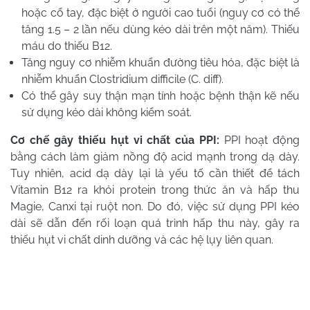
hoặc cổ tay, đặc biệt ở người cao tuổi (nguy cơ có thể
tăng 1.5 – 2 lần nếu dùng kéo dài trên một năm). Thiếu
máu do thiếu B12.
Tăng nguy cơ nhiễm khuẩn đường tiêu hóa, đặc biệt là
nhiễm khuẩn Clostridium difficile (C. diff).
Có thể gây suy thận mạn tính hoặc bệnh thận kẽ nếu
sử dụng kéo dài không kiểm soát.
Cơ chế gây thiếu hụt vi chất của PPI:
PPI hoạt động
bằng cách làm giảm nồng độ acid mạnh trong dạ dày.
Tuy nhiên, acid dạ dày lại là yếu tố cần thiết để tách
Vitamin B12 ra khỏi protein trong thức ăn và hấp thu
Magie, Canxi tại ruột non. Do đó, việc sử dụng PPI kéo
dài sẽ dẫn đến rối loạn quá trình hấp thu này, gây ra
thiếu hụt vi chất dinh dưỡng và các hệ lụy liên quan.