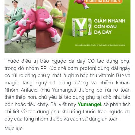
Thuốc điều trị trào ngược dạ dày CÓ tác dụng phụ,
trong đó nhóm PPI (ức chế bơm proton) dùng dài ngày
có rủi ro đáng chú ý nhất là giảm hấp thu vitamin B12 và
magie, tăng nguy cơ loãng xương và nhiễm khuẩn.
Nhóm Antacid (như Yumangel) thường có rủi ro toàn
thân thấp hơn, chủ yếu là tác dụng phụ tại chỗ như táo
bón hoặc tiêu chảy. Bài viết này
Yumangel
sẽ phân tích
chi tiết về tác dụng phụ khi uống thuốc trào ngược dạ
dày của từng nhóm thuốc và cách sử dụng an toàn.
Mục lục