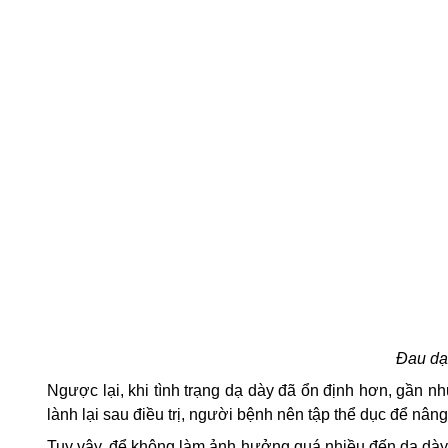
Đau dạ
Ngược lại, khi tình trạng dạ dày đã ổn định hơn, gần nh
lành lại sau điều trị, người bệnh nên tập thể dục để nân
Tuy vậy, để không làm ảnh hưởng quá nhiều đến dạ dày,