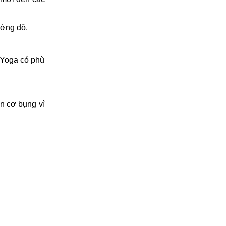
ường độ.
 Yoga có phù
ên cơ bụng vì