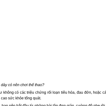
 dày có nên chơi thể thao?
ư không có các triệu chứng rối loạn tiêu hóa, đau đớn, hoặc cá
g cao sức khỏe tổng quát.
 bạn nên bắt đầu từ những bài tập đơn giản, cường độ nhẹ rồi