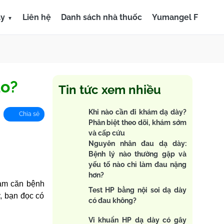
ày
Liên hệ
Danh sách nhà thuốc
Yumangel F
ào?
Tin tức xem nhiều
Khi nào cần đi khám dạ dày?
Chia sẻ
Phân biệt theo dõi, khám sớm
và cấp cứu
Nguyên nhân đau dạ dày:
Bệnh lý nào thường gặp và
yếu tố nào chỉ làm đau nặng
hơn?
iảm căn bệnh
Test HP bằng nội soi dạ dày
, bạn đọc có
có đau không?
Vi khuẩn HP dạ dày có gây