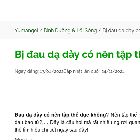
Yumangel
/
Dinh Dưỡng & Lối Sống
/
Bị đau dạ dày c
Bị đau dạ dày có nên tập 
Ngày đăng:
13/04/2022
Cập nhật lần cuối:
24/11/2024
Đau dạ dày có nên tập thể dục không
? Nên tập thế
đau bao tử?,… Đây là câu hỏi mà rất nhiều người quan 
thể tìm hiểu chi tiết ngay sau đây!
Mục lục