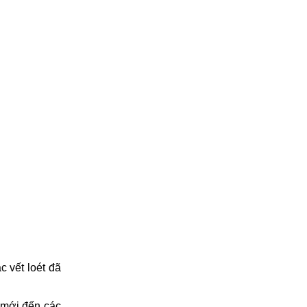
c vết loét đã
 mới đến các