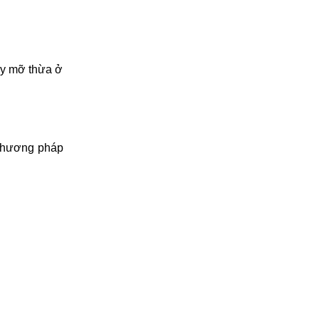
lũy mỡ thừa ở
 phương pháp