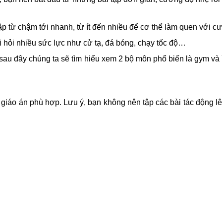
tập từ chậm tới nhanh, từ ít đến nhiều để cơ thể làm quen với c
 hỏi nhiều sức lực như cử tạ, đá bóng, chạy tốc độ…
 sau đây chúng ta sẽ tìm hiểu xem 2 bộ môn phổ biến là gym và
 giáo án phù hợp. Lưu ý, bạn không nên tập các bài tác động l