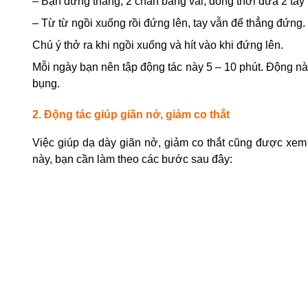
– Bạn đứng thẳng, 2 chân bằng vai, đồng thời đưa 2 tay 
– Từ từ ngồi xuống rồi đứng lên, tay vẫn để thẳng đứng.
Chú ý thở ra khi ngồi xuống và hít vào khi đứng lên.
Mỗi ngày bạn nên tập động tác này 5 – 10 phút. Động nà
bụng.
2. Động tác giúp giãn nở, giảm co thắt
Việc giúp dạ dày giãn nở, giảm co thắt cũng được xem
này, bạn cần làm theo các bước sau đây: