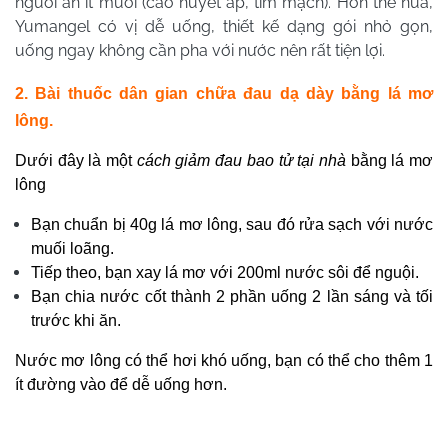
người ăn ít muối (cao huyết áp, tim mạch). Hơn thế nữa,
Yumangel có vị dễ uống, thiết kế dạng gói nhỏ gọn,
uống ngay không cần pha với nước nên rất tiện lợi.
2. Bài thuốc dân gian chữa đau dạ dày bằng lá mơ
lông.
Dưới đây là một
cách giảm đau bao tử tại nhà
bằng lá mơ
lông
Bạn chuẩn bị 40g lá mơ lông, sau đó rửa sạch với nước
muối loãng.
Tiếp theo, bạn xay lá mơ với 200ml nước sôi để nguội.
Bạn chia nước cốt thành 2 phần uống 2 lần sáng và tối
trước khi ăn.
Nước mơ lông có thể hơi khó uống, bạn có thể cho thêm 1
ít đường vào để dễ uống hơn.