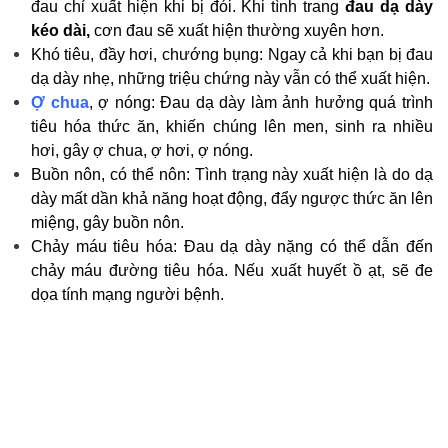
đau chỉ xuất hiện khi bị đói. Khi tình trang
đau dạ dày
kéo dài,
cơn đau sẽ xuất hiện thường xuyên hơn.
Khó tiêu, đầy hơi, chướng bụng: Ngay cả khi bạn bị đau
dạ dày nhẹ, những triệu chứng này vẫn có thể xuất hiện.
Ợ chua
, ợ nóng: Đau dạ dày làm ảnh hưởng quá trình
tiêu hóa thức ăn, khiến chúng lên men, sinh ra nhiều
hơi, gây ợ chua, ợ hơi, ợ nóng.
Buồn nôn, có thể nôn: Tình trạng này xuất hiện là do dạ
dày mất dần khả năng hoạt động, đẩy ngược thức ăn lên
miệng, gây buồn nôn.
Chảy máu tiêu hóa: Đau dạ dày nặng có thể dẫn đến
chảy máu đường tiêu hóa. Nếu xuất huyết ồ ạt, sẽ đe
dọa tính mạng người bệnh.