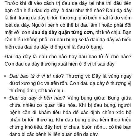
Trước khi đi vào cách trị đau dạ dày tại nhà thì đầu tiên
bạn cần hiểu đau dạ dày là đau như thế nào?
Đau dạ dày
là tình trạng dạ dày bị tổn thương, phổ biến nhất là do viêm
loét dạ dày. Người bệnh có thể bị đau âm ỉ hoặc phải đối
mặt với cơn
đau dạ dày quặn từng cơn
, rất khó chịu. Bạn
cần hiểu không phải cứ đau bụng sẽ là đau dạ dày và biểu
hiện của đau dạ dày không chỉ là đau ở bụng.
Đau dạ dày là đau chỗ nào hay đau bao tử ở chỗ nào
?
Cơn đau dạ dày thường xuất hiện ở 3 vị trí sau đây:
Đau bao tử ở vị trí nào
? Thượng vị: Đây là vùng ngay
dưới xương ức và trên rốn. Cơn đau dạ dày ở thượng vị
thường âm i, rất khó chịu.
Đau dạ dày ở bên nào
? Vùng bụng giữa: Bụng giữa
chứa nhiều cơ quan tiêu hóa. Khi bị đau bụng, người
bệnh cần đi khám tiêu hóa để xác định chính xác bộ
phận bị tổn thương. Khi đau bụng giữa kèm theo triệu
chứng khó tiêu, đầy hơi, ợ chua, buồn nôn… có thể bạn
đang bị các bệnh lý liên quan đến dạ dày.