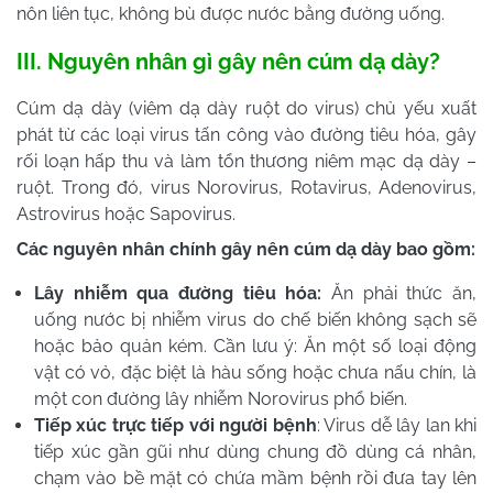
nôn liên tục, không bù được nước bằng đường uống.
III. Nguyên nhân gì gây nên cúm dạ dày?
Cúm dạ dày (viêm dạ dày ruột do virus) chủ yếu xuất
phát từ các loại virus tấn công vào đường tiêu hóa, gây
rối loạn hấp thu và làm tổn thương niêm mạc dạ dày –
ruột. Trong đó, virus Norovirus, Rotavirus, Adenovirus,
Astrovirus hoặc Sapovirus.
Các nguyên nhân chính gây nên cúm dạ dày bao gồm:
Lây nhiễm qua đường tiêu hóa:
Ăn phải thức ăn,
uống nước bị nhiễm virus do chế biến không sạch sẽ
hoặc bảo quản kém. Cần lưu ý: Ăn một số loại động
vật có vỏ, đặc biệt là hàu sống hoặc chưa nấu chín, là
một con đường lây nhiễm Norovirus phổ biến.
Tiếp xúc trực tiếp với người bệnh
: Virus dễ lây lan khi
tiếp xúc gần gũi như dùng chung đồ dùng cá nhân,
chạm vào bề mặt có chứa mầm bệnh rồi đưa tay lên