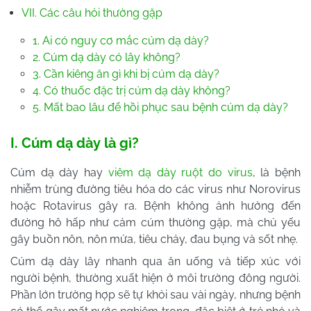
VII. Các câu hỏi thường gặp
1. Ai có nguy cơ mắc cúm dạ dày?
2. Cúm dạ dày có lây không?
3. Cần kiêng ăn gì khi bị cúm dạ dày?
4. Có thuốc đặc trị cúm dạ dày không?
5. Mất bao lâu để hồi phục sau bệnh cúm dạ dày?
I. Cúm dạ dày là gì?
Cúm dạ dày hay
viêm dạ dày ruột do virus
, là bệnh
nhiễm trùng đường tiêu hóa do các virus như Norovirus
hoặc Rotavirus gây ra. Bệnh không ảnh hưởng đến
đường hô hấp như cảm cúm thường gặp, mà chủ yếu
gây buồn nôn, nôn mửa, tiêu chảy, đau bụng và sốt nhẹ.
Cúm dạ dày lây nhanh qua ăn uống và tiếp xúc với
người bệnh, thường xuất hiện ở môi trường đông người.
Phần lớn trường hợp sẽ tự khỏi sau vài ngày, nhưng bệnh