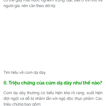
có thể gây mất nước nghiêm trọng, đặc biệt ở trẻ nhỏ và
người già, nên cần theo dõi kỹ.
Tìm hiểu về cúm dạ dày
II. Triệu chứng của cúm dạ dày như thế nào?
Cúm dạ dày thường có biểu hiện khá rõ ràng, xuất hiện
đột ngột và dễ bị nhầm lẫn với ngộ độc thực phẩm. Các
triệu chứng bao gồm: