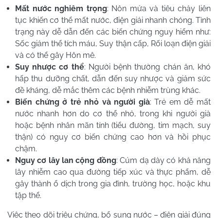
Mất nước nghiêm trọng
: Nôn mửa và tiêu chảy liên
tục khiến cơ thể mất nước, điện giải nhanh chóng. Tình
trạng này dễ dẫn đến các biến chứng nguy hiểm như:
Sốc giảm thể tích máu, Suy thận cấp, Rối loạn điện giải
và có thể gây Hôn mê.
Suy nhược cơ thể
: Người bệnh thường chán ăn, khó
hấp thu dưỡng chất, dẫn đến suy nhược và giảm sức
đề kháng, dễ mắc thêm các bệnh nhiễm trùng khác.
Biến chứng ở trẻ nhỏ và người già
: Trẻ em dễ mất
nước nhanh hơn do cơ thể nhỏ, trong khi người già
hoặc bệnh nhân mãn tính (tiểu đường, tim mạch, suy
thận) có nguy cơ biến chứng cao hơn và hồi phục
chậm.
Nguy cơ lây lan cộng đồng
: Cúm dạ dày có khả năng
lây nhiễm cao qua đường tiếp xúc và thực phẩm, dễ
gây thành ổ dịch trong gia đình, trường học, hoặc khu
tập thể.
Việc theo dõi triệu chứng, bổ sung nước – điện giải đúng