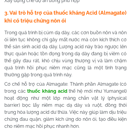
Xây dựng chế độ ăn uống phù hợp
3. Vai trò hỗ trợ của thuốc kháng Acid (Almagate)
khi có triệu chứng nôn ói
Trong quá trình bị cúm dạ dày, các cơn buồn nôn và nôn
ói liên tục không chỉ gây mất nước mà còn kích thích cơ
thể sản sinh acid dạ dày. Lượng acid này trào ngược lên
thực quản hoặc tồn đọng trong dạ dày đang bị viêm có
thể gây đau rát, khó chịu vùng thượng vị và làm chậm
quá trình hồi phục niêm mạc cũng là một tình trạng
thường gặp trong quá trình này.
Cơ chế hỗ trợ của Almagate: Thành phần Almagate (có
trong các
thuốc kháng acid
thế hệ mới như Yumangel)
hoạt động như một lớp màng chắn vật lý (physical
barrier) bọc lấy niêm mạc dạ dày và ruột, đồng thời
trung hòa lượng acid dư thừa. Việc này giúp làm dịu triệu
chứng đau quặn, giảm kích ứng do nôn ói, tạo điều kiện
cho niêm mạc hồi phục nhanh hơn.