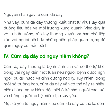
Nguyên nhân gây ra cúm dạ dày
Như vậy, cúm dạ dày thường xuất phát từ virus lây qua
đường tiêu hóa và môi trường xung quanh. Việc duy trì
vệ sinh ăn uống, rửa tay thường xuyên và hạn chế tiếp
xúc với người bệnh là những biện pháp quan trọng để
giảm nguy cơ mắc bệnh.
IV. Cúm dạ dày có nguy hiểm không?
Cúm dạ dày thường là bệnh lành tính và có thể tự khỏi
trong vài ngày đến một tuần nếu người bệnh được nghỉ
ngơi, bù đủ nước và dinh dưỡng hợp lý. Tuy nhiên, trong
một số trường hợp, cúm dạ dày vẫn có thể gây ra nhiều
biến chứng nguy hiểm, đặc biệt ở trẻ nhỏ, người cao tuổi
và những người có hệ miễn dịch suy yếu.
Một số yếu tố nguy hiểm của cúm dạ dày có thể kể đến: