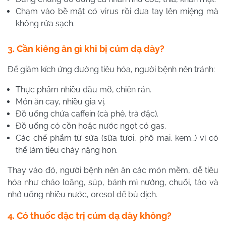
Chạm vào bề mặt có virus rồi đưa tay lên miệng mà
không rửa sạch.
3. Cần kiêng ăn gì khi bị cúm dạ dày?
Để giảm kích ứng đường tiêu hóa, người bệnh nên tránh:
Thực phẩm nhiều dầu mỡ, chiên rán.
Món ăn cay, nhiều gia vị.
Đồ uống chứa caffein (cà phê, trà đặc).
Đồ uống có cồn hoặc nước ngọt có gas.
Các chế phẩm từ sữa (sữa tươi, phô mai, kem…) vì có
thể làm tiêu chảy nặng hơn.
Thay vào đó, người bệnh nên ăn các món mềm, dễ tiêu
hóa như cháo loãng, súp, bánh mì nướng, chuối, táo và
nhớ uống nhiều nước, oresol để bù dịch.
4. Có thuốc đặc trị cúm dạ dày không?