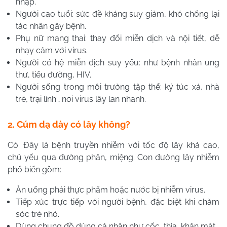
nhập.
Người cao tuổi: sức đề kháng suy giảm, khó chống lại
tác nhân gây bệnh.
Phụ nữ mang thai: thay đổi miễn dịch và nội tiết, dễ
nhạy cảm với virus.
Người có hệ miễn dịch suy yếu: như bệnh nhân ung
thư, tiểu đường, HIV.
Người sống trong môi trường tập thể: ký túc xá, nhà
trẻ, trại lính… nơi virus lây lan nhanh.
2. Cúm dạ dày có lây không?
Có. Đây là bệnh truyền nhiễm với tốc độ lây khá cao,
chủ yếu qua đường phân, miệng. Con đường lây nhiễm
phổ biến gồm:
Ăn uống phải thực phẩm hoặc nước bị nhiễm virus.
Tiếp xúc trực tiếp với người bệnh, đặc biệt khi chăm
sóc trẻ nhỏ.
Dùng chung đồ dùng cá nhân như cốc, thìa, khăn mặt.