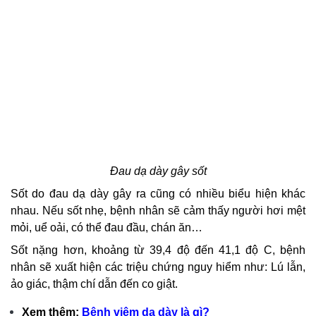
Đau dạ dày gây sốt
Sốt do đau dạ dày gây ra cũng có nhiều biểu hiện khác
nhau. Nếu sốt nhẹ, bệnh nhân sẽ cảm thấy người hơi mệt
mỏi, uể oải, có thể đau đầu, chán ăn…
Sốt nặng hơn, khoảng từ 39,4 độ đến 41,1 độ C, bệnh
nhân sẽ xuất hiện các triệu chứng nguy hiểm như: Lú lẫn,
ảo giác, thậm chí dẫn đến co giật.
Xem thêm:
Bệnh viêm dạ dày là gì?