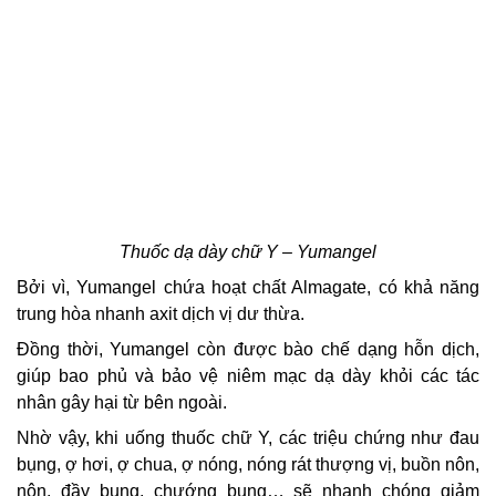
Thuốc dạ dày chữ Y – Yumangel
Bởi vì, Yumangel chứa hoạt chất Almagate, có khả năng
trung hòa nhanh axit dịch vị dư thừa.
Đồng thời, Yumangel còn được bào chế dạng hỗn dịch,
giúp bao phủ và bảo vệ niêm mạc dạ dày khỏi các tác
nhân gây hại từ bên ngoài.
Nhờ vậy, khi uống thuốc chữ Y, các triệu chứng như đau
bụng, ợ hơi, ợ chua, ợ nóng, nóng rát thượng vị, buồn nôn,
nôn, đầy bụng, chướng bụng… sẽ nhanh chóng giảm