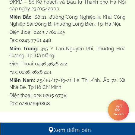
ĐKKD – Sở Kế hoạch và Đầu tư Thành phố Hà Nội
cấp ngày 23/05/2000.
Miền Bắc:
Số 11, đường Công Nghiệp 4, Khu Công
Nghiệp Sài Đồng B, Phường Long Biên, Tp. Hà Nội.
Điện thoại: 0243 7761 445
Fax: 0243 7761 448
Miền Trung:
315 Ỷ Lan Nguyên Phi, Phường Hòa
Cường, Tp. Đà Nẵng.
Điện Thoại: 0236 3638 222
Fax: 0236 3638 224
Miền Nam:
25/16/17-19-21 Lê Thị Kỉnh, Ấp 72, Xã
Nhà Bè, Tp.Hồ Chí Minh
Điện thoại: 028 6265 0738.
Fax: 02862646868
Tư vấn
Xem điểm bán