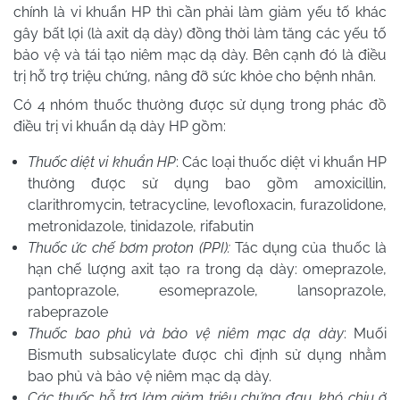
chính là vi khuẩn HP thì cần phải làm giảm yếu tố khác
gây bất lợi (là axit dạ dày) đồng thời làm tăng các yếu tố
bảo vệ và tái tạo niêm mạc dạ dày. Bên cạnh đó là điều
trị hỗ trợ triệu chứng, nâng đỡ sức khỏe cho bệnh nhân.
Có 4 nhóm thuốc thường được sử dụng trong phác đồ
điều trị vi khuẩn dạ dày HP gồm:
Thuốc diệt vi khuẩn HP
: Các loại thuốc diệt vi khuẩn HP
thường được sử dụng bao gồm amoxicillin,
clarithromycin, tetracycline, levofloxacin, furazolidone,
metronidazole, tinidazole, rifabutin
Thuốc ức chế bơm proton (PPI):
Tác dụng của thuốc là
hạn chế lượng axit tạo ra trong dạ dày: omeprazole,
pantoprazole, esomeprazole, lansoprazole,
rabeprazole
Thuốc bao phủ và bảo vệ niêm mạc dạ dày
: Muối
Bismuth subsalicylate được chỉ định sử dụng nhằm
bao phủ và bảo vệ niêm mạc dạ dày.
Các thuốc hỗ trợ làm giảm triệu chứng đau, khó chịu ở