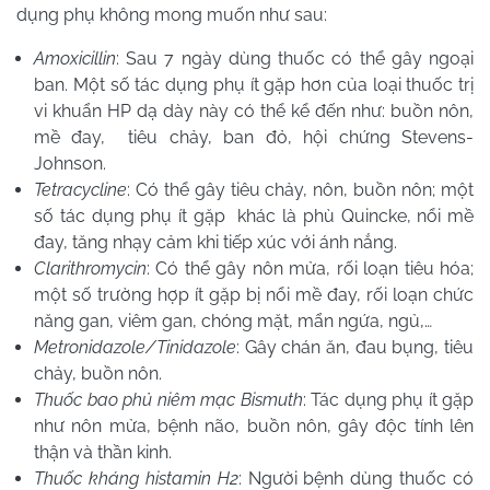
dụng phụ không mong muốn như sau:
Amoxicillin
: Sau 7 ngày dùng thuốc có thể gây ngoại
ban. Một số tác dụng phụ ít gặp hơn của loại thuốc trị
vi khuẩn HP dạ dày này có thể kể đến như: buồn nôn,
mề đay, tiêu chảy, ban đỏ, hội chứng Stevens-
Johnson.
Tetracycline
: Có thể gây tiêu chảy, nôn, buồn nôn; một
số tác dụng phụ ít gặp khác là phù Quincke, nổi mề
đay, tăng nhạy cảm khi tiếp xúc với ánh nắng.
Clarithromycin
: Có thể gây nôn mửa, rối loạn tiêu hóa;
một số trường hợp ít gặp bị nổi mề đay, rối loạn chức
năng gan, viêm gan, chóng mặt, mẩn ngứa, ngủ,…
Metronidazole/Tinidazole
: Gây chán ăn, đau bụng, tiêu
chảy, buồn nôn.
Thuốc bao phủ niêm mạc Bismuth
: Tác dụng phụ ít gặp
như nôn mửa, bệnh não, buồn nôn, gây độc tính lên
thận và thần kinh.
Thuốc kháng histamin H2
: Người bệnh dùng thuốc có