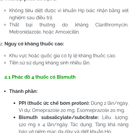
Không tiêu diệt được vi khuẩn Hp (xác nhận bằng xét
nghiệm sau điều trị).
Thất bại thường do kháng Clarithromycin,
Metronidazole, hoặc Amoxicillin.
Nguy cơ kháng thuốc cao:
Khu vực hoặc quốc gia có tỷ lệ kháng thuốc cao.
Tiền sử sử dụng kháng sinh nhiều lần.
2.1 Phác đồ 4 thuốc có Bismuth
Thành phần:
PPI (thuốc ức chế bơm proton):
Dùng 2 lần/ngày.
Ví dụ: Omeprazole 20 mg, Esomeprazole 20 mg.
Bismuth subsalicylate/subcitrate:
Liều lượng:
120 mg x 4 lần/ngày. Tác dụng: Tăng khả năng
bảo vệ niêm mạc dạ dày và diệt khuẩn Hp.