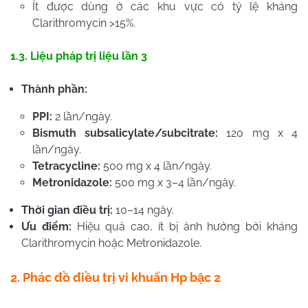
Ít được dùng ở các khu vực có tỷ lệ kháng
Clarithromycin >15%.
1.3. Liệu pháp trị liệu lần 3
Thành phần:
PPI:
2 lần/ngày.
Bismuth subsalicylate/subcitrate:
120 mg x 4
lần/ngày.
Tetracycline:
500 mg x 4 lần/ngày.
Metronidazole:
500 mg x 3–4 lần/ngày.
Thời gian điều trị:
10–14 ngày.
Ưu điểm:
Hiệu quả cao, ít bị ảnh hưởng bởi kháng
Clarithromycin hoặc Metronidazole.
2. Phác đồ điều trị vi khuẩn Hp bậc 2