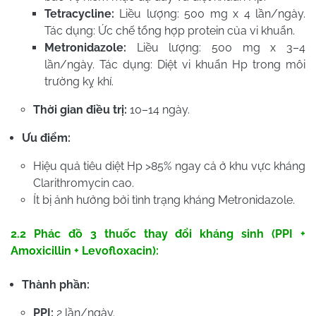
Tetracycline:
Liều lượng: 500 mg x 4 lần/ngày.
Tác dụng: Ức chế tổng hợp protein của vi khuẩn.
Metronidazole:
Liều lượng: 500 mg x 3–4
lần/ngày. Tác dụng: Diệt vi khuẩn Hp trong môi
trường kỵ khí.
Thời gian điều trị:
10–14 ngày.
Ưu điểm:
Hiệu quả tiêu diệt Hp >85% ngay cả ở khu vực kháng
Clarithromycin cao.
Ít bị ảnh hưởng bởi tình trạng kháng Metronidazole.
2.2 Phác đồ 3 thuốc thay đổi kháng sinh (PPI +
Amoxicillin + Levofloxacin):
Thành phần:
PPI:
2 lần/ngày.