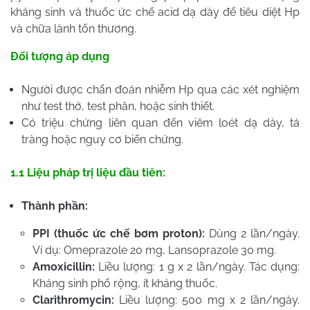
kháng sinh và thuốc ức chế acid dạ dày để tiêu diệt Hp
và chữa lành tổn thương.
Đối tượng áp dụng
Người được chẩn đoán nhiễm Hp qua các xét nghiệm
như test thở, test phân, hoặc sinh thiết.
Có triệu chứng liên quan đến viêm loét dạ dày, tá
tràng hoặc nguy cơ biến chứng.
1.1 Liệu pháp trị liệu đầu tiên:
Thành phần:
PPI (thuốc ức chế bơm proton):
Dùng 2 lần/ngày.
Ví dụ: Omeprazole 20 mg, Lansoprazole 30 mg.
Amoxicillin:
Liều lượng: 1 g x 2 lần/ngày. Tác dụng:
Kháng sinh phổ rộng, ít kháng thuốc.
Clarithromycin:
Liều lượng: 500 mg x 2 lần/ngày.