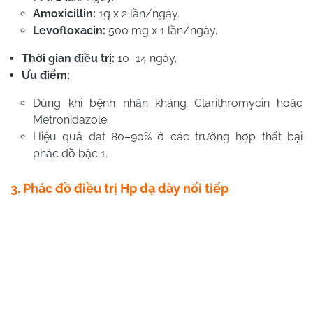
Amoxicillin:
1g x 2 lần/ngày.
Levofloxacin:
500 mg x 1 lần/ngày.
Thời gian điều trị:
10–14 ngày.
Ưu điểm:
Dùng khi bệnh nhân kháng Clarithromycin hoặc
Metronidazole.
Hiệu quả đạt 80–90% ở các trường hợp thất bại
phác đồ bậc 1.
3. Phác đồ điều trị Hp dạ dày nối tiếp