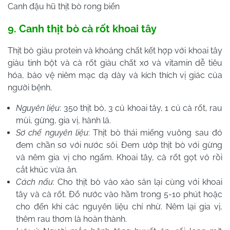
Canh đậu hũ thịt bò rong biển
9. Canh thịt bò cà rốt khoai tây
Thịt bò giàu protein và khoáng chất kết hợp với khoai tây
giàu tinh bột và cà rốt giàu chất xơ và vitamin dễ tiêu
hóa, bảo vệ niêm mạc dạ dày và kích thích vị giác của
người bệnh.
Nguyên liệu
: 350 thịt bò, 3 củ khoai tây, 1 củ cà rốt, rau
mùi, gừng, gia vị, hành lá.
Sơ chế nguyên liệu
: Thịt bò thái miếng vuông sau đó
đem chần sơ với nước sôi. Đem ướp thịt bò với gừng
và nêm gia vị cho ngấm. Khoai tây, cà rốt gọt vỏ rồi
cắt khúc vừa ăn.
Cách nấu
: Cho thịt bò vào xào săn lại cùng với khoai
tây và cà rốt. Đổ nước vào hầm trong 5-10 phút hoặc
cho đến khi các nguyên liệu chí nhừ. Nêm lại gia vị,
thêm rau thơm là hoàn thành.