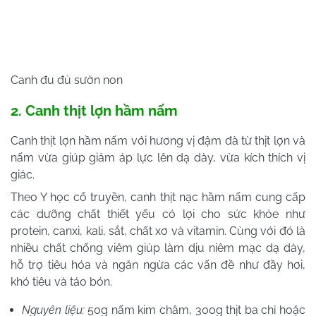
Canh đu đủ sườn non
2. Canh thịt lợn hầm nấm
Canh thịt lợn hầm nấm với hương vị đậm đà từ thịt lợn và
nấm vừa giúp giảm áp lực lên dạ dày, vừa kích thích vị
giác.
Theo Y học cổ truyền, canh thịt nạc hầm nấm cung cấp
các dưỡng chất thiết yếu có lợi cho sức khỏe như
protein, canxi, kali, sắt, chất xơ và vitamin. Cùng với đó là
nhiều chất chống viêm giúp làm dịu niêm mạc dạ dày,
hỗ trợ tiêu hóa và ngăn ngừa các vấn đề như đầy hơi,
khó tiêu và táo bón.
Nguyên liệu:
50g nấm kim châm, 300g thịt ba chỉ hoặc