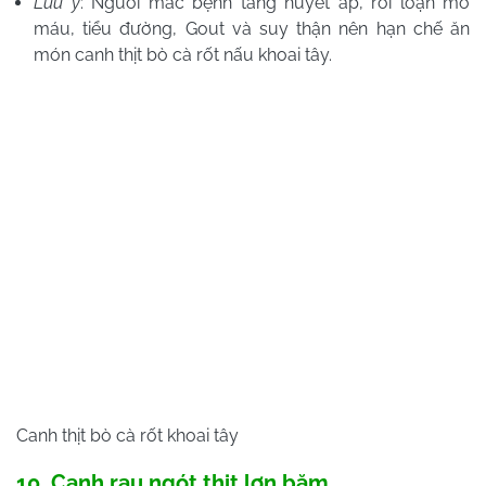
Lưu ý
: Người mắc bệnh tăng huyết áp, rối loạn mỡ
máu, tiểu đường, Gout và suy thận nên hạn chế ăn
món canh thịt bò cà rốt nấu khoai tây.
Canh thịt bò cà rốt khoai tây
10. Canh rau ngót thịt lợn băm