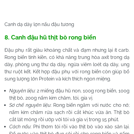
Canh dạ dày lợn nấu đậu tương
8. Canh đậu hũ thịt bò rong biển
Đậu phụ rất giàu khoáng chất và đạm nhưng lại ít carb.
Rong biển tính kiền, có khả năng trung hòa axit trong dạ
dày, phòng ung thư dạ dày, ngừa viêm loét dạ dày, ung
thư ruột kết. Kết hợp đậu phụ với rong biển còn giúp bổ
sung lượng lớn Protein và kích thích ngon miệng.
Nguyên liệu:
2 miếng đậu hũ non, 100g rong biển, 100g
thịt bò, 200g nấm kim châm, tỏi, gia vị.
Sơ chế nguyên liệu
: Rong biển ngâm với nước cho nở;
nấm kim châm rửa sạch rồi cắt khúc vừa ăn. Thịt bò
cắt lát mỏng rồi ướp với tỏi và gia vị trong 15 phút.
Cách nấu
: Phi thơm tỏi rồi vào thịt bò vào xào săn lại.
Đổ nước vào thịt bò đun sôi rồi cho rong biến và nấm