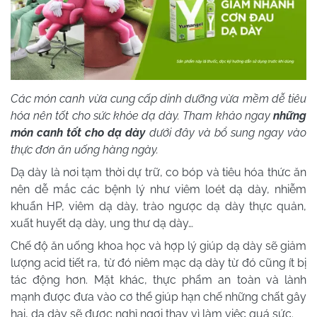
Các món canh vừa cung cấp dinh dưỡng vừa mềm dễ tiêu
hóa nên tốt cho sức khỏe dạ dày. Tham khảo ngay
những
món canh tốt cho dạ dày
dưới đây và bổ sung ngay vào
thực đơn ăn uống hàng ngày.
Dạ dày là nơi tạm thời dự trữ, co bóp và tiêu hóa thức ăn
nên dễ mắc các bệnh lý như viêm loét dạ dày, nhiễm
khuẩn HP, viêm dạ dày, trào ngược dạ dày thực quản,
xuất huyết dạ dày, ung thư dạ dày…
Chế độ ăn uống khoa học và hợp lý giúp dạ dày sẽ giảm
lượng acid tiết ra, từ đó niêm mạc dạ dày từ đó cũng ít bị
tác động hơn. Mặt khác, thực phẩm an toàn và lành
mạnh được đưa vào cơ thể giúp hạn chế những chất gây
hại, dạ dày sẽ được nghỉ ngơi thay vì làm việc quá sức.