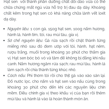
Hạt sen với thành phần dưỡng chất dồi dào vừa có thể
chữa chứng mất ngủ vừa hỗ trợ trị đau dạ dày. Khoáng
chất kẽm trong hạt sen có khả năng chữa lành vết loét
dạ dày.
Nguyên liệu
: 1 con gà, 150g hạt sen, 100g nấm hương,
hành lá, hành tím, tỏi, rau mùi tàu, gia vị.
Sơ chế nguyên liệu
: Gà rửa sạch rồi chặt thành từng
miếng nhỏ sau đó đem ướp với tỏi, hành, hạt nêm,
rượu trắng, muối trong khoảng 30 phút cho thấm gia
vị. Hạt sen bóc bỏ vỏ và tâm để không bị đắng khi nấu
canh. Nấm hương ngâm rửa sạch; rau mùi tàu, hành lá
làm sạch rồi chia thành từng khúc nhỏ.
Cách nấu
: Phi thơm tỏi rồi cho thịt gà vào xào săn lại.
Đổ nước lọc, cho nấm và hạt sen vào nấu cùng trong
khoảng 30 phút cho đến khi các nguyên liệu chín
mềm. Điều chỉnh gia vị theo khẩu vị của bạn rồi thêm
mùi tàu và hành lá vào là hoàn thành món ăn.