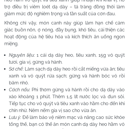
trợ điều trị viêm loét dạ dày – tá tràng đồng thời làm
giảm mức độ nghiêm trọng và tần suất của cơn đau.
Không chỉ vậy, món canh này giúp làm hạn chế cảm
giác buồn nôn, ợ nóng, đầy bụng, khó tiêu, cải thiện các
hoạt động của hệ tiêu hóa và kích thích ăn uống ngon
miệng.
Nguyên liệu
: 1 cái dạ dày heo, tiêu xanh, 15g vỏ quýt
tươi, gia vị, gừng và hành.
Sơ chế
: Làm sạch dạ dày heo rồi cắt miếng vừa ăn; tiêu
xanh và vỏ quýt rửa sạch; gừng và hành bóc vỏ rồi
băm nhỏ.
Cách nấu
: Phi thơm gừng và hành rồi cho dạ dày vào
xào khoảng 1 phút. Thêm 1,5 lít nước lọc và đun sôi.
Tiếp tục cho vỏ quýt và tiêu xanh vào hầm cho đến khi
chín nhừ. Nêm nếm gia vị sao cho vừa ăn.
Lưu ý
: Để làm bảo vệ niêm mạc và nâng cao sức khỏe
tổng thể, bạn có thể ăn món canh dạ dày heo hầm vỏ