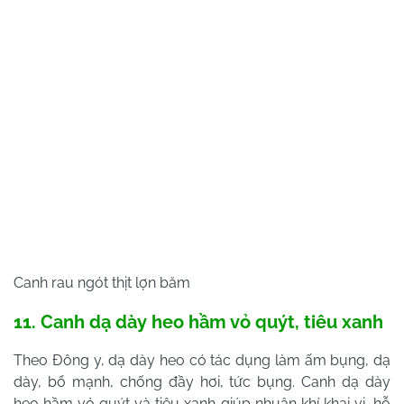
Canh rau ngót thịt lợn băm
11. Canh dạ dày heo hầm vỏ quýt, tiêu xanh
Theo Đông y, dạ dày heo có tác dụng làm ấm bụng, dạ
dày, bổ mạnh, chống đầy hơi, tức bụng. Canh dạ dày
heo hầm vỏ quýt và tiêu xanh giúp nhuận khí khai vị, hỗ