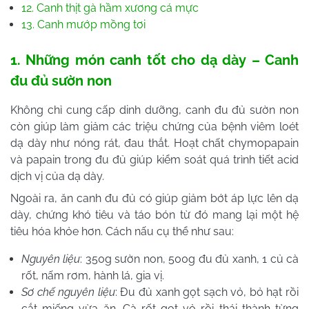
12. Canh thịt gà hầm xương cá mực
13. Canh mướp mồng tơi
1. Những món canh tốt cho dạ dày – Canh
đu đủ sườn non
Không chỉ cung cấp dinh dưỡng, canh đu đủ sườn non
còn giúp làm giảm các triệu chứng của bệnh viêm loét
dạ dày như nóng rát, đau thắt. Hoạt chất chymopapain
và papain trong đu đủ giúp kiểm soát quá trình tiết acid
dịch vị của dạ dày.
Ngoài ra, ăn canh đu đủ có giúp giảm bớt áp lực lên dạ
dày, chứng khó tiêu và táo bón từ đó mang lại một hệ
tiêu hóa khỏe hơn. Cách nấu cụ thể như sau:
Nguyên liệu
: 350g sườn non, 500g đu đủ xanh, 1 củ cà
rốt, nấm rơm, hành lá, gia vị.
Sơ chế nguyên liệu
: Đu đủ xanh gọt sạch vỏ, bỏ hạt rồi
cắt miếng vừa ăn. Cà rốt gọt vỏ rồi thái thành từng