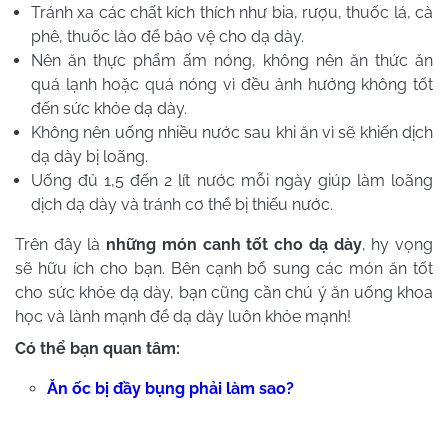
Tránh xa các chất kích thích như bia, rượu, thuốc lá, cà
phê, thuốc lào để bảo vệ cho dạ dày.
Nên ăn thực phẩm ấm nóng, không nên ăn thức ăn
quá lạnh hoặc quá nóng vì đều ảnh hưởng không tốt
đến sức khỏe dạ dày.
Không nên uống nhiều nước sau khi ăn vì sẽ khiến dịch
dạ dày bị loãng.
Uống đủ 1,5 đến 2 lít nước mỗi ngày giúp làm loãng
dịch dạ dày và tránh cơ thể bị thiếu nước.
Trên đây là
những món canh tốt cho dạ dày
, hy vọng
sẽ hữu ích cho bạn. Bên cạnh bổ sung các món ăn tốt
cho sức khỏe dạ dày, bạn cũng cần chú ý ăn uống khoa
học và lành mạnh để dạ dày luôn khỏe mạnh!
Có thể bạn quan tâm:
Ăn ốc bị đầy bụng phải làm sao?