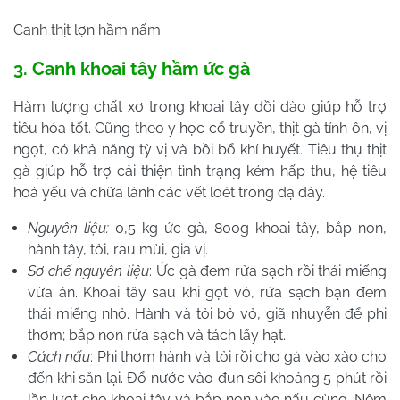
Canh thịt lợn hầm nấm
3. Canh khoai tây hầm ức gà
Hàm lượng chất xơ trong khoai tây dồi dào giúp hỗ trợ
tiêu hóa tốt. Cũng theo y học cổ truyền, thịt gà tính ôn, vị
ngọt, có khả năng tỳ vị và bồi bổ khí huyết. Tiêu thụ thịt
gà giúp hỗ trợ cải thiện tình trạng kém hấp thu, hệ tiêu
hoá yếu và chữa lành các vết loét trong dạ dày.
Nguyên liệu:
0,5 kg ức gà, 800g khoai tây, bắp non,
hành tây, tỏi, rau mùi, gia vị.
Sơ chế nguyên liệu
: Ức gà đem rửa sạch rồi thái miếng
vừa ăn. Khoai tây sau khi gọt vỏ, rửa sạch bạn đem
thái miếng nhỏ. Hành và tỏi bỏ vỏ, giã nhuyễn để phi
thơm; bắp non rửa sạch và tách lấy hạt.
Cách nấu
: Phi thơm hành và tỏi rồi cho gà vào xào cho
đến khi săn lại. Đổ nước vào đun sôi khoảng 5 phút rồi
lần lượt cho khoai tây và bắp non vào nấu cùng. Nêm