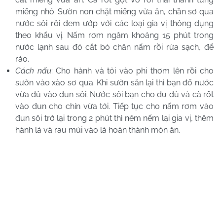
miếng nhỏ. Sườn non chặt miếng vừa ăn, chần sơ qua
nước sôi rồi đem ướp với các loại gia vị thông dụng
theo khẩu vị. Nấm rơm ngâm khoảng 15 phút trong
nước lạnh sau đó cắt bỏ chân nấm rồi rửa sạch, để
ráo.
Cách nấu
: Cho hành và tỏi vào phi thơm lên rồi cho
sườn vào xào sơ qua. Khi sườn săn lại thì bạn đổ nước
vừa đủ vào đun sôi. Nước sôi bạn cho đu đủ và cà rốt
vào đun cho chín vừa tới. Tiếp tục cho nấm rơm vào
đun sôi trở lại trong 2 phút thì nêm nếm lại gia vị, thêm
hành lá và rau mùi vào là hoàn thành món ăn.