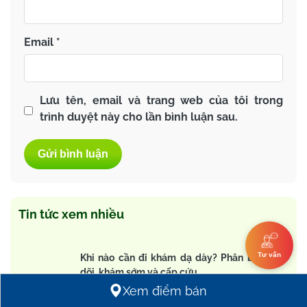
Email
*
Lưu tên, email và trang web của tôi trong
trình duyệt này cho lần bình luận sau.
Tin tức xem nhiều
Tư vấn
Khi nào cần đi khám dạ dày? Phân biệt theo
dõi, khám sớm và cấp cứu
Xem điểm bán