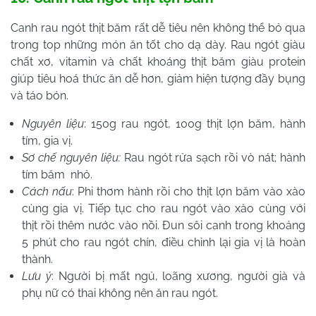
Canh rau ngót thịt băm rất dễ tiêu nên không thể bỏ qua
trong top những món ăn tốt cho dạ dày. Rau ngót giàu
chất xơ, vitamin và chất khoáng thịt băm giàu protein
giúp tiêu hoá thức ăn dễ hơn, giảm hiện tượng đầy bụng
và táo bón.
Nguyên liệu
: 150g rau ngót, 100g thịt lợn băm, hành
tím, gia vị.
Sơ chế nguyên liệu:
Rau ngót rửa sạch rồi vò nát; hành
tím băm nhỏ.
Cách nấu
: Phi thơm hành rồi cho thịt lợn băm vào xào
cùng gia vị. Tiếp tục cho rau ngót vào xào cùng với
thịt rồi thêm nước vào nồi. Đun sôi canh trong khoảng
5 phút cho rau ngót chín, điều chỉnh lại gia vị là hoàn
thành.
Lưu ý
: Người bị mất ngủ, loãng xương, người già và
phụ nữ có thai không nên ăn rau ngót.