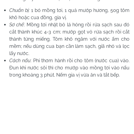
Chuẩn bị:
1 bó mồng tơi, 1 quả mướp hương, 50g tôm
khô hoặc cua đồng, gia vị.
Sơ chế
: Mồng tơi nhặt bỏ lá hỏng rồi rửa sạch sau đó
cắt thành khúc 4-3 cm; mướp gọt vỏ rửa sạch rồi cắt
thành từng miếng. Tôm khô ngâm với nước ấm cho
mềm; nếu dùng cua bạn cần làm sạch, giã nhỏ và lọc
lấy nước.
Cách nấu
: Phi thơm hành rồi cho tôm (nước cua) vào.
Đun khi nước sôi thì cho mướp vào mồng tơi vào nấu
trong khoảng 3 phút. Nếm gia vị vừa ăn và tắt bếp.