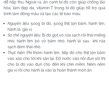
dễ hấp thu. Ngoài ra, ăn canh bí đỏ còn giúp chống lão
hóa, làm đẹp da, vitamin T trong bí đỏ giúp hỗ trợ quá
trình làm đông máu và tạo các tế bào máu.
Nguyên liệu
: 500g bí đỏ, 500g thịt lợn băm, hành tím,
hành lá, gia vị.
Sơ chế nguyên liệu
: Bí đỏ gọt vỏ rửa sạch rồi thái miếng
nhỏ; hành tím bỏ vỏ băm nhỏ, hành lá sau khi rửa
sạch đem thái nhỏ.
Thực hiện
: Phi thơm hành tím, tiếp đó cho thịt lợn băm
vào xào cho tới khi săn lại. Đổ nước vào nồi đun sôi thì
cho bí đỏ vào đun cho đến khi chín mềm. Nêm nếm
gia vị rồi cho hành lá vào là hoàn thành món ăn.