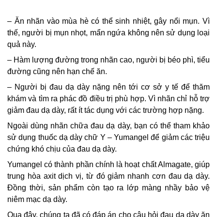
– Ăn nhãn vào mùa hè có thể sinh nhiệt, gây nổi mụn. Vì
thế, người bị mụn nhọt, mẩn ngứa không nên sử dụng loại
quả này.
– Hàm lượng đường trong nhãn cao, người bị béo phì, tiểu
đường cũng nên hạn chế ăn.
– Người bị đau dạ dày nặng nên tới cơ sở y tế để thăm
khám và tìm ra phác đồ điều trị phù hợp. Vì nhãn chỉ hỗ trợ
giảm đau dạ dày, rất ít tác dụng với các trường hợp nặng.
Ngoài dùng nhãn chữa đau dạ dày, bạn có thể tham khảo
sử dụng thuốc dạ dày chữ Y – Yumangel để giảm các triệu
chứng khó chịu của đau dạ dày.
Yumangel có thành phần chính là hoạt chất Almagate, giúp
trung hòa axit dịch vị, từ đó giảm nhanh cơn đau dạ dày.
Đồng thời, sản phẩm còn tạo ra lớp màng nhầy bảo vệ
niêm mạc dạ dày.
Qua đây, chúng ta đã có đáp án cho câu hỏi đau dạ dày ăn