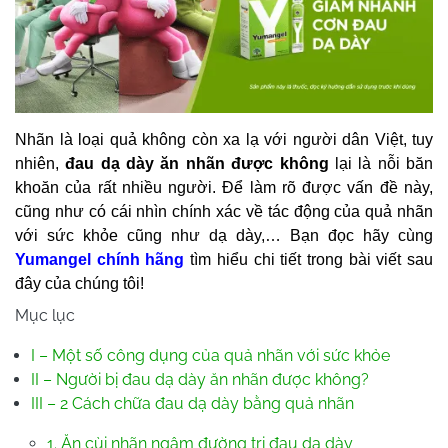
Nhãn là loại quả không còn xa lạ với người dân Việt, tuy
nhiên,
đau dạ dày ăn nhãn được không
lại là nỗi băn
khoăn của rất nhiều người. Để làm rõ được vấn đề này,
cũng như có cái nhìn chính xác về tác động của quả nhãn
với sức khỏe cũng như dạ dày,… Bạn đọc hãy cùng
Yumangel chính hãng
tìm hiểu chi tiết trong bài viết sau
đây của chúng tôi!
Mục lục
I – Một số công dụng của quả nhãn với sức khỏe
II – Người bị đau dạ dày ăn nhãn được không?
III – 2 Cách chữa đau dạ dày bằng quả nhãn
1. Ăn cùi nhãn ngâm đường trị đau dạ dày