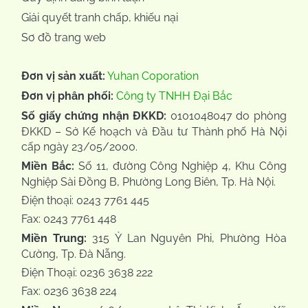
Giải quyết tranh chấp, khiếu nại
Sơ đồ trang web
Đơn vị sản xuất:
Yuhan Coporation
Đơn vị phân phối:
Công ty TNHH Đại Bắc
Số giấy chứng nhận ĐKKD:
0101048047 do phòng
ĐKKD – Sở Kế hoạch và Đầu tư Thành phố Hà Nội
cấp ngày 23/05/2000.
Miền Bắc:
Số 11, đường Công Nghiệp 4, Khu Công
Nghiệp Sài Đồng B, Phường Long Biên, Tp. Hà Nội.
Điện thoại: 0243 7761 445
Fax: 0243 7761 448
Miền Trung:
315 Ỷ Lan Nguyên Phi, Phường Hòa
Cường, Tp. Đà Nẵng.
Điện Thoại: 0236 3638 222
Fax: 0236 3638 224