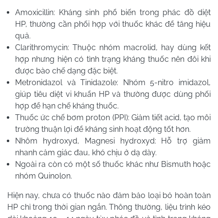
Amoxicillin: Kháng sinh phổ biến trong phác đồ diệt
HP, thường cần phối hợp với thuốc khác để tăng hiệu
quả.
Clarithromycin: Thuộc nhóm macrolid, hay dùng kết
hợp nhưng hiện có tình trạng kháng thuốc nên đôi khi
được bào chế dạng đặc biệt.
Metronidazol và Tinidazole: Nhóm 5-nitro imidazol,
giúp tiêu diệt vi khuẩn HP và thường được dùng phối
hợp để hạn chế kháng thuốc.
Thuốc ức chế bơm proton (PPI): Giảm tiết acid, tạo môi
trường thuận lợi để kháng sinh hoạt động tốt hơn.
Nhôm hydroxyd, Magnesi hydroxyd: Hỗ trợ giảm
nhanh cảm giác đau, khó chịu ở dạ dày.
Ngoài ra còn có một số thuốc khác như Bismuth hoặc
nhóm Quinolon.
Hiện nay, chưa có thuốc nào đảm bảo loại bỏ hoàn toàn
HP chỉ trong thời gian ngắn. Thông thường, liệu trình kéo