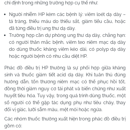
chỉ định trong những trường hợp cụ thể như:
Người nhiễm HP kèm các bệnh lý: viêm loét dạ dày –
tá tràng, thiếu máu do thiếu sắt, giảm tiểu cầu, hoặc
đã từng điều trị ung thư dạ dày.
Trường hợp cần dự phòng ung thư dạ dày, chẳng hạn:
có người thân mắc bệnh, viêm teo niêm mạc dạ dày
do dùng thuốc kháng viêm kéo dài, có polyp dạ dày
hoặc người bệnh có nhu cầu diệt HP.
Phác đồ điều trị HP thường là sự phối hợp giữa kháng
sinh và thuốc giảm tiết acid dạ dày. Khi tuân thủ đúng
hướng dẫn, tổn thương niêm mạc có thể phục hồi tốt,
đồng thời giảm nguy cơ tái phát và biến chứng như xuất
huyết tiêu hóa. Tuy vậy, trong quá trình dùng thuốc, một
số người có thể gặp tác dụng phụ như tiêu chảy, thay
đổi vị giác, lưỡi sẫm màu, mệt mỏi hoặc ngứa.
Các nhóm thuốc thường xuất hiện trong phác đồ điều trị
gồm có: