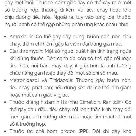
gây mệt mỏi. Thực tế, cảm giác này có thể xảy ra ở một
số trường hợp, thường đi kèm với tiêu chảy hoặc khó
chịu đường tiêu hóa. Ngoài ra, tùy vào từng loại thuốc,
người bệnh có thể gặp những phản ứng khác nhau như:
Amoxicillin: Có thể gây đầy bụng, buồn nôn, nôn, tiêu
chảy, thậm chí hiếm gặp là viêm đại tràng giả mạc.
Clarithromycin: Một số người xuất hiện tình trạng ngứa
khi dùng thuốc. Bên cạnh đó còn có thể gặp rối loạn
tiêu hóa, nổi ban, mày đay; ít gặp hơn là ảnh hưởng
chức năng gan hoặc thay đổi một số chỉ số máu.
Metronidazol và Tinidazole: Thường gây buồn nôn,
tiêu chảy, phát ban; nếu dùng kéo dài có thể làm giảm
hoặc mất cảm giác vị giác.
Thuốc kháng histamin H2 (như Cimetidin, Ranitidin): Có
thể gây đau đầu, tiêu chảy, rối loạn thần kinh, thay đổi
men gan, ảnh hưởng đến máu hoặc tim mạch ở một
số ít trường hợp.
Thuốc ức chế bơm proton (PPI): Đôi khi gây khô