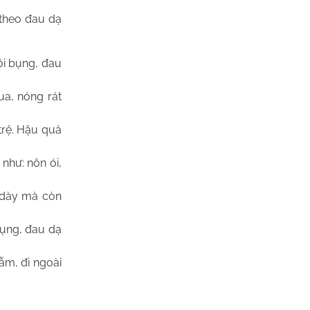
 theo đau dạ
ôi bụng, đau
ua, nóng rát
trệ. Hậu quả
như: nôn ói,
 dày mà còn
bụng, đau dạ
ẫm, đi ngoài