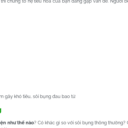
n, thì chứng tỏ hệ tiêu hóa của bạn đang gặp vấn đề. Người 
m gây khó tiêu, sôi bụng đau bao tử
g
iện như thế nào
? Có khác gì so với sôi bụng thông thường? C