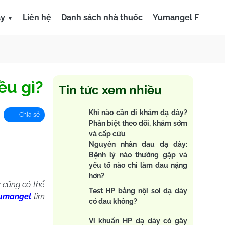
ày
Liên hệ
Danh sách nhà thuốc
Yumangel F
ều gì?
Tin tức xem nhiều
Khi nào cần đi khám dạ dày?
Chia sẻ
Phân biệt theo dõi, khám sớm
và cấp cứu
Nguyên nhân đau dạ dày:
Bệnh lý nào thường gặp và
yếu tố nào chỉ làm đau nặng
hơn?
y cũng có thể
Test HP bằng nội soi dạ dày
umangel
tìm
có đau không?
Vi khuẩn HP dạ dày có gây