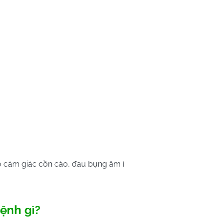
ó cảm giác cồn cào, đau bụng âm ỉ
bệnh gì?