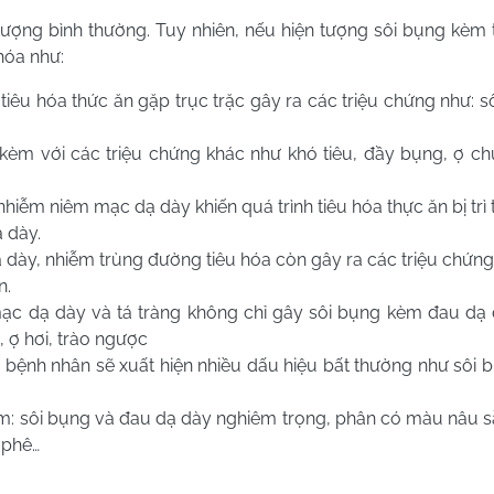
tượng bình thường. Tuy nhiên, nếu hiện tượng sôi bụng kèm
hóa như:
tiêu hóa thức ăn gặp trục trặc gây ra các triệu chứng như: s
èm với các triệu chứng khác như khó tiêu, đầy bụng, ợ ch
iễm niêm mạc dạ dày khiến quá trình tiêu hóa thực ăn bị trì 
 dày.
dày, nhiễm trùng đường tiêu hóa còn gây ra các triệu chứng 
n.
mạc dạ dày và tá tràng không chỉ gây sôi bụng kèm đau dạ
, ợ hơi, trào ngược
, bệnh nhân sẽ xuất hiện nhiều dấu hiệu bất thường như sôi 
m: sôi bụng và đau dạ dày nghiêm trọng, phân có màu nâu s
 phê…