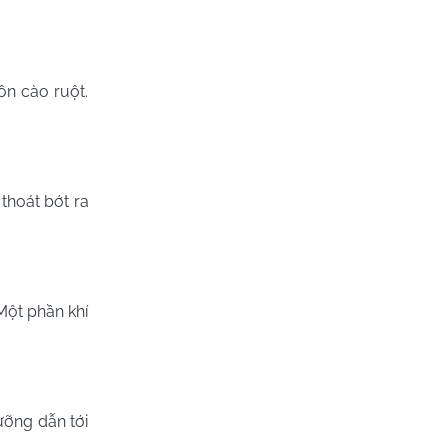
ồn cào ruột.
thoát bớt ra
Một phần khí
ưỡng dẫn tới