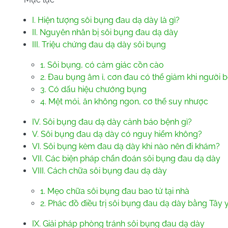
I. Hiện tượng sôi bụng đau dạ dày là gì?
II. Nguyên nhân bị sôi bụng đau dạ dày
III. Triệu chứng đau dạ dày sôi bụng
1. Sôi bụng, có cảm giác cồn cào
2. Đau bụng âm ỉ, cơn đau có thể giảm khi người b
3. Có dấu hiệu chướng bụng
4. Mệt mỏi, ăn không ngon, cơ thể suy nhược
IV. Sôi bụng đau dạ dày cảnh báo bệnh gì?
V. Sôi bụng đau dạ dày có nguy hiểm không?
VI. Sôi bụng kèm đau dạ dày khi nào nên đi khám?
VII. Các biện pháp chẩn đoán sôi bụng đau dạ dày
VIII. Cách chữa sôi bụng đau dạ dày
1. Mẹo chữa sôi bụng đau bao tử tại nhà
2. Phác đồ điều trị sôi bụng đau dạ dày bằng Tây 
IX. Giải pháp phòng tránh sôi bụng đau dạ dày