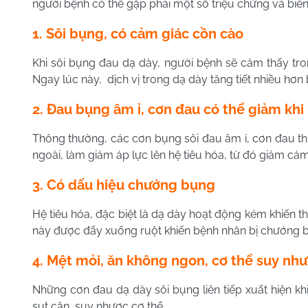
người bệnh có thể gặp phải một số triệu chứng và biển
1. Sôi bụng, có cảm giác cồn cào
Khi sôi bụng đau dạ dày, người bệnh sẽ cảm thấy tro
Ngay lúc này, dịch vị trong dạ dày tăng tiết nhiều hơn 
2. Đau bụng âm ỉ, cơn đau có thể giảm khi
Thông thường, các cơn bụng sôi đau âm ỉ, cơn đau thuy
ngoài, làm giảm áp lực lên hệ tiêu hóa, từ đó giảm cả
3. Có dấu hiệu chướng bụng
Hệ tiêu hóa, đặc biệt là dạ dày hoạt động kém khiến t
này được đẩy xuống ruột khiến bệnh nhân bị chướng b
4. Mệt mỏi, ăn không ngon, cơ thể suy nh
Những cơn đau dạ dày sôi bụng liên tiếp xuất hiện k
sụt cân, suy nhược cơ thể.