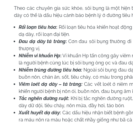
Theo các chuyên gia sức khỏe, sôi bụng là một hiện 
dày có thể là dấu hiệu cảnh báo bệnh lý ở đường tiêu 
Rối loạn tiêu hóa
:
Rối loạn tiêu hóa khiến hoạt động 
dạ dày, rối loạn đại tiện.
Đau dạ dày tá tràng
:
Cơn đau sôi bụng thường đi k
thượng vị.
Nhiễm vi khuẩn Hp
:
Vi khuẩn Hp tấn công gây viêm nh
là người bệnh cùng lúc bị sôi bụng òng ọc và đau dạ
Nhiễm trùng đường tiêu hóa:
Ngoài sôi bụng đau dạ 
buồn nôn, chán ăn, sốt, tiêu chảy, có máu trong phâ
Viêm loét dạ dày – tá tràng:
Các vết loét ở niêm 
khiến người bệnh bị nôn ói, buồn nôn, đau bụng âm ỉ
Tắc nghẽn đường ruột
:
Khi bị tắc nghẽn đường ruột
dày dữ dội, tiêu chảy, nôn mửa, đầy hơi, táo bón
.
Xuất huyết dạ dày
:
Các dấu hiệu nhận biết bệnh gồ
ra máu nôn ra máu hoặc chất nhầy giống như bã cà