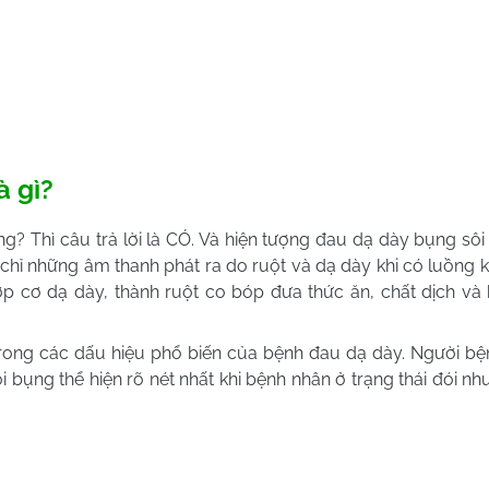
à gì?
? Thì câu trả lời là CÓ. Và hiện tượng đau dạ dày bụng sôi
hỉ những âm thanh phát ra do ruột và dạ dày khi có luồng k
p cơ dạ dày, thành ruột co bóp đưa thức ăn, chất dịch và 
trong các dấu hiệu phổ biến của bệnh đau dạ dày. Người b
i bụng thể hiện rõ nét nhất khi bệnh nhân ở trạng thái đói n