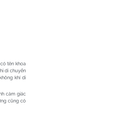
 có tên khoa
hi di chuyển
không khí di
ệnh cảm giác
hưng cũng có