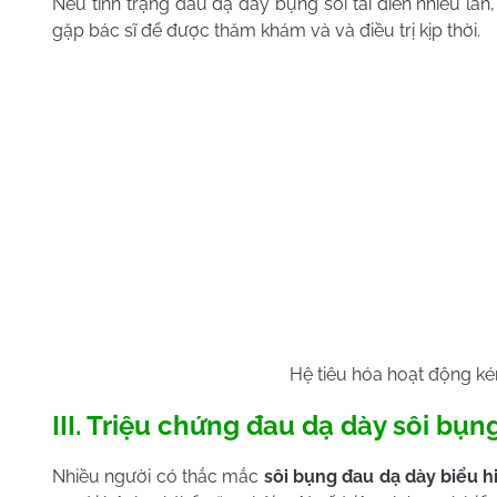
Nếu tình trạng đau dạ dày bụng sôi tái diễn nhiều lầ
gặp bác sĩ để được thăm khám và và điều trị kịp thời.
Hệ tiêu hóa hoạt động ké
III. Triệu chứng đau dạ dày sôi bụn
Nhiều người có thắc mắc
sôi bụng đau dạ dày biểu h