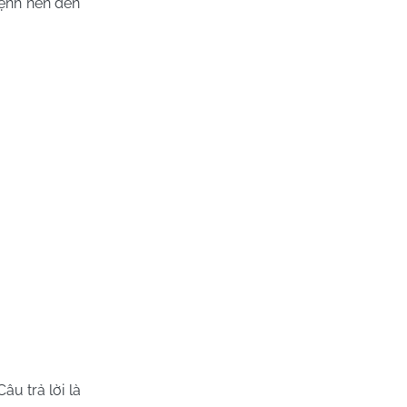
bệnh nên đến
âu trả lời là