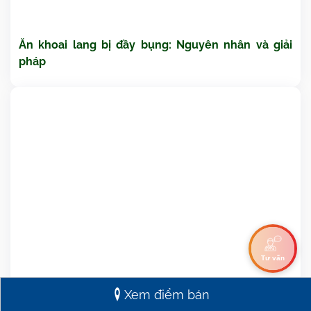
Ăn khoai lang bị đầy bụng: Nguyên nhân và giải
pháp
Tư vấn
Xem điểm bán
Nôn ra nước màu vàng đắng: Nguyên nhân và cách