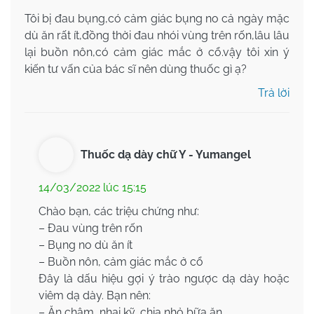
Tôi bị đau bụng,có cảm giác bụng no cả ngày mặc
dù ăn rất ít,đồng thời đau nhói vùng trên rốn,lâu lâu
lại buồn nôn,có cảm giác mắc ở cổ.vậy tôi xin ý
kiến tư vấn của bác sĩ nên dùng thuốc gì ạ?
Trả lời
Thuốc dạ dày chữ Y - Yumangel
14/03/2022 lúc 15:15
Chào bạn, các triệu chứng như:
– Đau vùng trên rốn
– Bụng no dù ăn ít
– Buồn nôn, cảm giác mắc ở cổ
Đây là dấu hiệu gợi ý trào ngược dạ dày hoặc
viêm dạ dày. Bạn nên:
– Ăn chậm, nhai kỹ, chia nhỏ bữa ăn