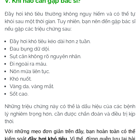
V.
Khi nào cần gặp bác sĩ?
Đầy hơi khó tiêu thường không nguy hiểm và có thể tự
khỏi sau một thời gian. Tuy nhiên, bạn nên đến gặp bác sĩ
nếu gặp các triệu chứng sau:
Đầy hơi khó tiêu kéo dài hơn 2 tuần.
Đau bụng dữ dội.
Sụt cân không rõ nguyên nhân.
Đi ngoài ra máu.
Nôn mửa liên tục.
Khó nuốt.
Vàng da, vàng mắt.
Sốt cao.
Những triệu chứng này có thể là dấu hiệu của các bệnh
lý nghiêm trọng hơn, cần được chẩn đoán và điều trị kịp
thời.
Với những mẹo đơn giản trên đây, bạn hoàn toàn có thể
kiểm soát
đầy hơi khó tiêu
. Vì thế, đừng quên lưu lại bài