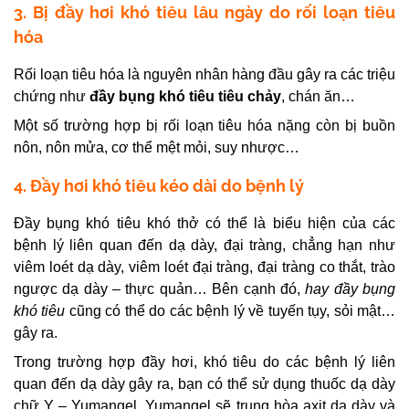
3. Bị đầy hơi khó tiêu lâu ngày do rối loạn tiêu
hóa
Rối loạn tiêu hóa là nguyên nhân hàng đầu gây ra các triệu
chứng như
đầy bụng khó tiêu tiêu chảy
,
chán ăn…
Một số trường hợp bị rối loạn tiêu hóa nặng còn bị buồn
nôn, nôn mửa, cơ thể mệt mỏi, suy nhược…
4. Đầy hơi khó tiêu kéo dài do bệnh lý
Đầy bụng khó tiêu khó thở
có thể là biểu hiện của các
bệnh lý liên quan đến dạ dày, đại tràng, chẳng hạn như
viêm loét dạ dày, viêm loét đại tràng, đại tràng co thắt, trào
ngược dạ dày – thực quản…
Bên cạnh đó,
hay đầy bụng
khó tiêu
cũng có thể do các bệnh lý về tuyến tụy, sỏi mật…
gây ra.
Trong trường hợp đầy hơi, khó tiêu do các bệnh lý liên
quan đến dạ dày gây ra, bạn có thể sử dụng thuốc dạ dày
chữ Y – Yumangel.
Yumangel sẽ trung hòa axit dạ dày và