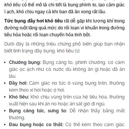
khó tiêu
có thể mô tả chi tiết là bụng phình to, tạo cảm giác
ì ạch, khó chịu ngay cả khi bạn đã ăn xong rất lâu.
Tức bụng đầy hơi khó tiêu
rất dễ gặp khi lượng khí trong
đường ruột tăng quá mức do rối loạn vi khuẩn trong đường
tiêu hóa hoặc rối loạn chuyển hóa tinh bột.
Dưới đây là những triệu chứng phổ biến giúp bạn nhận
biết tình trạng đầy bụng, khó tiêu (
1
):
Chướng bụng:
Bụng căng to, phình chướng, có cảm
giác ọc ạch như có nước dù không ăn gì hoặc đã ăn
lâu.
Đầy hơi:
Cảm giác no tức ở vùng bụng trên, thường
kèm theo xì hơi hoặc ợ hơi.
Khó tiêu:
Khó chịu vùng trên của hệ tiêu hóa, thường
xuất hiện sau khi ăn no hoặc ăn sát giờ đi ngủ.
Bụng căng tức, sưng to:
Dễ nhận thấy bằng mắt
thường.
Đau bụng hoặc co thắt:
Có thể kèm theo cảm giác