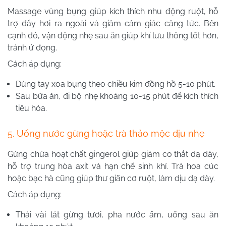
Massage vùng bụng giúp kích thích nhu động ruột, hỗ
trợ đẩy hơi ra ngoài và giảm cảm giác căng tức. Bên
cạnh đó, vận động nhẹ sau ăn giúp khí lưu thông tốt hơn,
tránh ứ đọng.
Cách áp dụng:
Dùng tay xoa bụng theo chiều kim đồng hồ 5-10 phút.
Sau bữa ăn, đi bộ nhẹ khoảng 10-15 phút để kích thích
tiêu hóa.
5. Uống nước gừng hoặc trà thảo mộc dịu nhẹ
Gừng chứa hoạt chất gingerol giúp giảm co thắt dạ dày,
hỗ trợ trung hòa axit và hạn chế sinh khí. Trà hoa cúc
hoặc bạc hà cũng giúp thư giãn cơ ruột, làm dịu dạ dày.
Cách áp dụng:
Thái vài lát gừng tươi, pha nước ấm, uống sau ăn