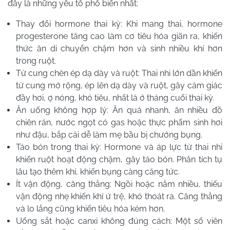
đây là những yếu tố phổ biến nhất:
Thay đổi hormone thai kỳ: Khi mang thai, hormone
progesterone tăng cao làm cơ tiêu hóa giãn ra, khiến
thức ăn di chuyển chậm hơn và sinh nhiều khí hơn
trong ruột.
Tử cung chèn ép dạ dày và ruột: Thai nhi lớn dần khiến
tử cung mở rộng, ép lên dạ dày và ruột, gây cảm giác
đầy hơi, ợ nóng, khó tiêu, nhất là ở tháng cuối thai kỳ.
Ăn uống không hợp lý: Ăn quá nhanh, ăn nhiều đồ
chiên rán, nước ngọt có gas hoặc thực phẩm sinh hơi
như đậu, bắp cải dễ làm mẹ bầu bị chướng bụng.
Táo bón trong thai kỳ: Hormone và áp lực từ thai nhi
khiến ruột hoạt động chậm, gây táo bón. Phân tích tụ
lâu tạo thêm khí, khiến bụng càng căng tức.
Ít vận động, căng thẳng: Ngồi hoặc nằm nhiều, thiếu
vận động nhẹ khiến khí ứ trệ, khó thoát ra. Căng thẳng
và lo lắng cũng khiến tiêu hóa kém hơn.
Uống sắt hoặc canxi không đúng cách: Một số viên