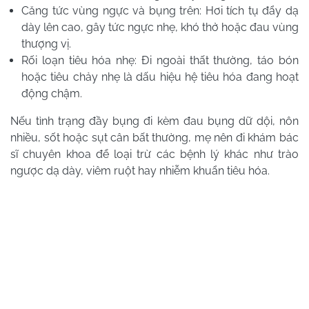
Căng tức vùng ngực và bụng trên: Hơi tích tụ đẩy dạ
dày lên cao, gây tức ngực nhẹ, khó thở hoặc đau vùng
thượng vị.
Rối loạn tiêu hóa nhẹ: Đi ngoài thất thường, táo bón
hoặc tiêu chảy nhẹ là dấu hiệu hệ tiêu hóa đang hoạt
động chậm.
Nếu tình trạng đầy bụng đi kèm đau bụng dữ dội, nôn
nhiều, sốt hoặc sụt cân bất thường, mẹ nên đi khám bác
sĩ chuyên khoa để loại trừ các bệnh lý khác như trào
ngược dạ dày, viêm ruột hay nhiễm khuẩn tiêu hóa.