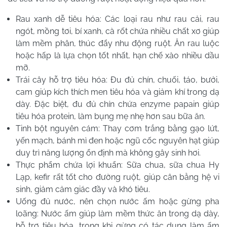
Rau xanh dễ tiêu hóa: Các loại rau như rau cải, rau
ngót, mồng tơi, bí xanh, cà rốt chứa nhiều chất xơ giúp
làm mềm phân, thúc đẩy nhu động ruột. Ăn rau luộc
hoặc hấp là lựa chọn tốt nhất, hạn chế xào nhiều dầu
mỡ.
Trái cây hỗ trợ tiêu hóa: Đu đủ chín, chuối, táo, bưởi,
cam giúp kích thích men tiêu hóa và giảm khí trong dạ
dày. Đặc biệt, đu đủ chín chứa enzyme papain giúp
tiêu hóa protein, làm bụng mẹ nhẹ hơn sau bữa ăn.
Tinh bột nguyên cám: Thay cơm trắng bằng gạo lứt,
yến mạch, bánh mì đen hoặc ngũ cốc nguyên hạt giúp
duy trì năng lượng ổn định mà không gây sinh hơi.
Thực phẩm chứa lợi khuẩn: Sữa chua, sữa chua Hy
Lạp, kefir rất tốt cho đường ruột, giúp cân bằng hệ vi
sinh, giảm cảm giác đầy và khó tiêu.
Uống đủ nước, nên chọn nước ấm hoặc gừng pha
loãng: Nước ấm giúp làm mềm thức ăn trong dạ dày,
hỗ trợ tiêu hóa, trong khi gừng có tác dụng làm ấm