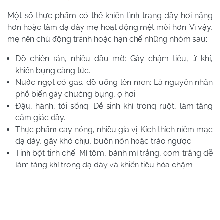
Một số thực phẩm có thể khiến tình trạng đầy hơi nặng
hơn hoặc làm dạ dày mẹ hoạt động mệt mỏi hơn. Vì vậy,
mẹ nên chủ động tránh hoặc hạn chế những nhóm sau:
Đồ chiên rán, nhiều dầu mỡ: Gây chậm tiêu, ứ khí,
khiến bụng căng tức.
Nước ngọt có gas, đồ uống lên men: Là nguyên nhân
phổ biến gây chướng bụng, ợ hơi.
Đậu, hành, tỏi sống: Dễ sinh khí trong ruột, làm tăng
cảm giác đầy.
Thực phẩm cay nóng, nhiều gia vị: Kích thích niêm mạc
dạ dày, gây khó chịu, buồn nôn hoặc trào ngược.
Tinh bột tinh chế: Mì tôm, bánh mì trắng, cơm trắng dễ
làm tăng khí trong dạ dày và khiến tiêu hóa chậm.