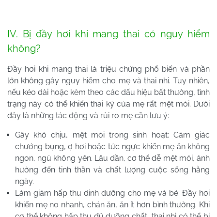
IV. Bị đầy hơi khi mang thai có nguy hiểm
không?
Đầy hơi khi mang thai là triệu chứng phổ biến và phần
lớn không gây nguy hiểm cho mẹ và thai nhi. Tuy nhiên,
nếu kéo dài hoặc kèm theo các dấu hiệu bất thường, tình
trạng này có thể khiến thai kỳ của mẹ rất mệt mỏi. Dưới
đây là những tác động và rủi ro mẹ cần lưu ý:
Gây khó chịu, mệt mỏi trong sinh hoạt: Cảm giác
chướng bụng, ợ hơi hoặc tức ngực khiến mẹ ăn không
ngon, ngủ không yên. Lâu dần, cơ thể dễ mệt mỏi, ảnh
hưởng đến tinh thần và chất lượng cuộc sống hằng
ngày.
Làm giảm hấp thu dinh dưỡng cho mẹ và bé: Đầy hơi
khiến mẹ no nhanh, chán ăn, ăn ít hơn bình thường. Khi
cơ thể không hấp thu đủ dưỡng chất, thai nhi có thể bị