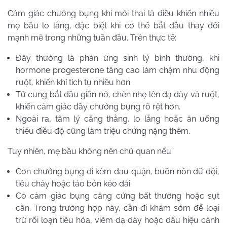
Cảm giác chướng bụng khi mới thai là điều khiến nhiều
mẹ bầu lo lắng, đặc biệt khi cơ thể bắt đầu thay đổi
mạnh mẽ trong những tuần đầu. Trên thực tế:
Đây thường là phản ứng sinh lý bình thường, khi
hormone progesterone tăng cao làm chậm nhu động
ruột, khiến khí tích tụ nhiều hơn.
Tử cung bắt đầu giãn nở, chèn nhẹ lên dạ dày và ruột,
khiến cảm giác đầy chướng bụng rõ rệt hơn.
Ngoài ra, tâm lý căng thẳng, lo lắng hoặc ăn uống
thiếu điều độ cũng làm triệu chứng nặng thêm.
Tuy nhiên, mẹ bầu không nên chủ quan nếu:
Cơn chướng bụng đi kèm đau quặn, buồn nôn dữ dội,
tiêu chảy hoặc táo bón kéo dài.
Có cảm giác bụng căng cứng bất thường hoặc sụt
cân. Trong trường hợp này, cần đi khám sớm để loại
trừ rối loạn tiêu hóa, viêm dạ dày hoặc dấu hiệu cảnh