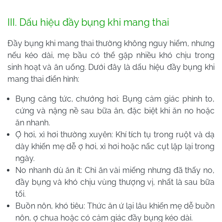
III. Dấu hiệu đầy bụng khi mang thai
Đầy bụng khi mang thai thường không nguy hiểm, nhưng
nếu kéo dài, mẹ bầu có thể gặp nhiều khó chịu trong
sinh hoạt và ăn uống. Dưới đây là dấu hiệu đầy bụng khi
mang thai điển hình:
Bụng căng tức, chướng hơi: Bụng cảm giác phình to,
cứng và nặng nề sau bữa ăn, đặc biệt khi ăn no hoặc
ăn nhanh.
Ợ hơi, xì hơi thường xuyên: Khí tích tụ trong ruột và dạ
dày khiến mẹ dễ ợ hơi, xì hơi hoặc nấc cụt lặp lại trong
ngày.
No nhanh dù ăn ít: Chỉ ăn vài miếng nhưng đã thấy no,
đầy bụng và khó chịu vùng thượng vị, nhất là sau bữa
tối.
Buồn nôn, khó tiêu: Thức ăn ứ lại lâu khiến mẹ dễ buồn
nôn, ợ chua hoặc có cảm giác đầy bụng kéo dài.