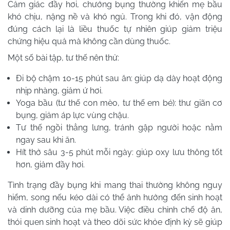
Cảm giác đầy hơi, chướng bụng thường khiến mẹ bầu
khó chịu, nặng nề và khó ngủ. Trong khi đó, vận động
đúng cách lại là liều thuốc tự nhiên giúp giảm triệu
chứng hiệu quả mà không cần dùng thuốc.
Một số bài tập, tư thế nên thử:
Đi bộ chậm 10-15 phút sau ăn: giúp dạ dày hoạt động
nhịp nhàng, giảm ứ hơi.
Yoga bầu (tư thế con mèo, tư thế em bé): thư giãn cơ
bụng, giảm áp lực vùng chậu.
Tư thế ngồi thẳng lưng, tránh gập người hoặc nằm
ngay sau khi ăn.
Hít thở sâu 3-5 phút mỗi ngày: giúp oxy lưu thông tốt
hơn, giảm đầy hơi.
Tình trạng đầy bụng khi mang thai thường không nguy
hiểm, song nếu kéo dài có thể ảnh hưởng đến sinh hoạt
và dinh dưỡng của mẹ bầu. Việc điều chỉnh chế độ ăn,
thói quen sinh hoạt và theo dõi sức khỏe định kỳ sẽ giúp