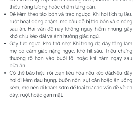
thiếu năng lượng hoặc chậm tăng cân.
Dễ kèm theo táo bón và trào ngược: Khi hơi tích tụ lâu,
ruột hoạt động chậm, mẹ bầu dễ bị táo bón và ợ nóng
sau ăn. Hai vấn đề này không nguy hiểm nhưng gây
khó chịu kéo dài và ảnh hưởng giấc ngủ.
Gây tức ngực, khó thở nhẹ: Khí trong dạ dày tăng làm
mẹ có cảm giác nặng ngực, khó hít sâu. Triệu chứng
thường rõ hơn vào buổi tối hoặc khi nằm ngay sau
bữa ăn.
Có thể báo hiệu rối loạn tiêu hóa nếu kéo dài:Nếu đầy
hơi đi kèm đau bụng, buồn nôn, sụt cân hoặc ăn uống
kém, mẹ nên đi khám sớm để loại trừ các vấn đề về dạ
dày, ruột hoặc gan mật.