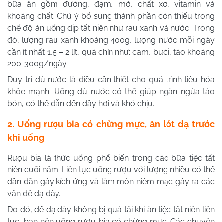
bữa ăn gồm đường, đạm, mỡ, chất xơ, vitamin và
khoáng chất. Chú ý bổ sung thành phần còn thiếu trong
chế độ ăn uống dịp tất niên như rau xanh và nước. Trong
đó, lượng rau xanh khoảng 400g, lượng nước mỗi ngày
cần ít nhất 1,5 – 2 lít, quả chín như: cam, bưởi, táo khoảng
200-300g/ngày.
Duy trì đủ nước là điều cần thiết cho quá trình tiêu hóa
khỏe mạnh. Uống đủ nước có thể giúp ngăn ngừa táo
bón, có thể dẫn đến đầy hơi và khó chịu.
2. Uống rượu bia có chừng mực, ăn lót dạ trước
khi uống
Rượu bia là thức uống phổ biến trong các bữa tiệc tất
niên cuối năm. Liên tục uống rượu với lượng nhiều có thể
dần dần gây kích ứng và làm mòn niêm mạc gây ra các
vấn đề dạ dày.
Do đó, để dạ dày không bị quá tải khi ăn tiệc tất niên liên
tục, bạn nên uống rượu bia có chừng mực. Các chuyên