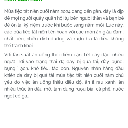
Mùa tiệc tất niên cuối năm 2024 đang đến gần, đây là dịp
để mọi người quây quần hội tụ bên người thân và bạn bè
để ôn lại kỷ niệm trước khi bước sang năm mới. Lúc này,
các bữa tiệc tất niên liên hoan với các món ăn giàu đạm,
chất béo, nhiều dinh dưỡng và rượu bia là điều không
thể tránh khỏi.
Với tần suất ăn uống thời điểm cận Tết dày đặc, nhiều
người rơi vào trạng thái dạ dày bị quá tải, đầy bụng,
bụng ì ạch, khó tiêu, táo bón. Nguyên nhân hàng đầu
khiến dạ dày bị quả tải mùa tiệc tất niên cuối năm chủ
yếu do việc ăn uống thiếu điều độ, ăn ít rau xanh, ăn
nhiều thức ăn dầu mỡ, lạm dụng rượu bia, cà phê, nước
ngọt có ga…