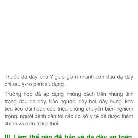
Thuốc dạ dày chữ Y giúp giảm nhanh cơn đau dạ dày
chỉ sau 5-10 phút sử dụng.
Trường hợp đã áp dụng những cách trên nhưng tình
trạng đau dạ dày, trào ngược, đầy hơi, đầy bụng, khó
tiêu kéo dài hoặc các triệu chứng chuyển biến nghiêm
trọng, người bệnh cần tới các cơ sở y tế để được thăm
khám và điều trị kịp thời.
III. Làm thế nào để bảo vệ dạ dày an toàn,