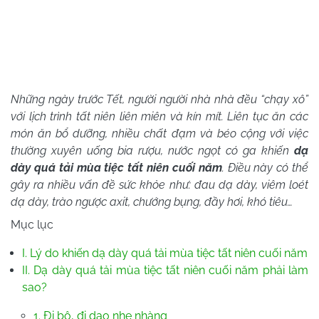
Những ngày trước Tết, người người nhà nhà đều “chạy xô”
với lịch trình tất niên liên miên và kín mít. Liên tục ăn các
món ăn bổ dưỡng, nhiều chất đạm và béo cộng với việc
thường xuyên uống bia rượu, nước ngọt có ga khiến
dạ
dày quá tải mùa tiệc tất niên cuối năm
. Điều này có thể
gây ra nhiều vấn đề sức khỏe như: đau dạ dày, viêm loét
dạ dày, trào ngược axit, chướng bụng, đầy hơi, khó tiêu…
Mục lục
I. Lý do khiến dạ dày quá tải mùa tiệc tất niên cuối năm
II. Dạ dày quá tải mùa tiệc tất niên cuối năm phải làm
sao?
1. Đi bộ, đi dạo nhẹ nhàng