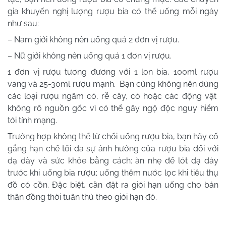
gia khuyến nghị lượng rượu bia có thể uống mỗi ngày
như sau:
– Nam giới không nên uống quá 2 đơn vị rượu.
– Nữ giới không nên uống quá 1 đơn vị rượu.
1 đơn vị rượu tương đương với 1 lon bia, 100ml rượu
vang và 25-30ml rượu mạnh. Bạn cũng không nên dùng
các loại rượu ngâm cỏ, rễ cây, cỏ hoặc các động vật
không rõ nguồn gốc vì có thể gây ngộ độc nguy hiểm
tới tính mạng.
Trường hợp không thể từ chối uống rượu bia, bạn hãy cố
gắng hạn chế tối đa sự ảnh hưởng của rượu bia đối với
dạ dày và sức khỏe bằng cách: ăn nhẹ để lót dạ dày
trước khi uống bia rượu; uống thêm nước lọc khi tiêu thụ
đồ có cồn. Đặc biệt, cần đặt ra giới hạn uống cho bản
thân đồng thời tuân thủ theo giới hạn đó.