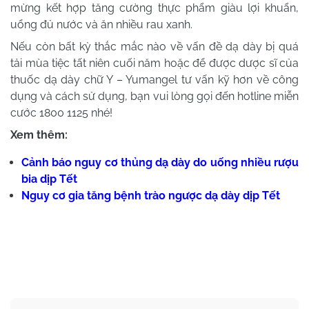
mừng kết hợp tăng cường thực phẩm giàu lợi khuẩn,
uổng đủ nước và ăn nhiều rau xanh.
Nếu còn bất kỳ thắc mắc nào về vấn đề dạ dày bị quá
tải mùa tiệc tất niên cuối năm hoặc để được dược sĩ của
thuốc dạ dày chữ Y – Yumangel tư vấn kỹ hơn về công
dụng và cách sử dụng, bạn vui lòng gọi đến hotline miễn
cước 1800 1125 nhé!
Xem thêm:
Cảnh báo nguy cơ thủng dạ dày do uống nhiều rượu
bia dịp Tết
Nguy cơ gia tăng bệnh trào ngược dạ dày dịp Tết