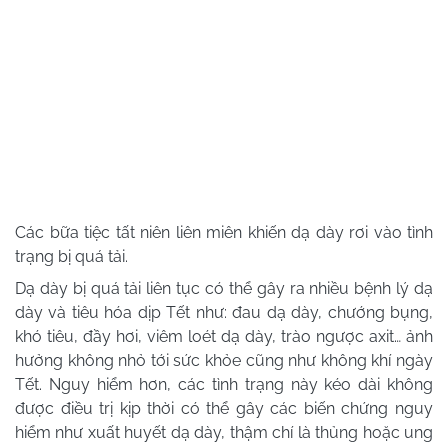
Các bữa tiệc tất niên liên miên khiến dạ dày rơi vào tình
trạng bị quá tải.
Dạ dày bị quá tải liên tục có thể gây ra nhiều bệnh lý dạ
dày và tiêu hóa dịp Tết như: đau dạ dày, chướng bụng,
khó tiêu, đầy hơi, viêm loét dạ dày, trào ngược axit… ảnh
hưởng không nhỏ tới sức khỏe cũng như không khí ngày
Tết. Nguy hiểm hơn, các tình trạng này kéo dài không
được điều trị kịp thời có thể gây các biến chứng nguy
hiểm như xuất huyết dạ dày, thậm chí là thủng hoặc ung