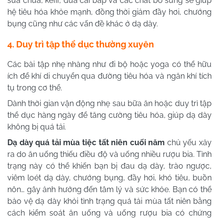
sữa chua, kefir, dưa cải bắp và các chất bổ sung sẽ giúp
hệ tiêu hóa khỏe mạnh, đồng thời giảm đầy hơi, chướng
bụng cũng như các vấn đề khác ở dạ dày.
4. Duy trì tập thể dục thường xuyên
Các bài tập nhẹ nhàng như đi bộ hoặc yoga có thể hữu
ích để khí di chuyển qua đường tiêu hóa và ngăn khí tích
tụ trong cơ thể.
Dành thời gian vận động nhẹ sau bữa ăn hoặc duy trì tập
thể dục hàng ngày để tăng cường tiêu hóa, giúp dạ dày
không bị quá tải.
Dạ dày quá tải mùa tiệc tất niên cuối năm
chủ yếu xảy
ra do ăn uống thiếu điều độ và uống nhiều rượu bia. Tình
trạng này có thể khiến bạn bị đau dạ dày, trào ngược,
viêm loét dạ dày, chướng bụng, đầy hơi, khó tiêu, buồn
nôn… gây ảnh hưởng đến tâm lý và sức khỏe. Bạn có thể
bảo vệ dạ dày khỏi tình trạng quá tải mùa tất niên bằng
cách kiểm soát ăn uống và uống rượu bia có chứng