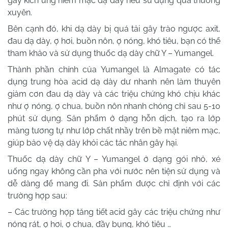
gây kích ứng niêm mạc dạ dày nếu sử dụng quá thường
xuyên.
Bên cạnh đó, khi dạ dày bị quá tải gây trào ngược axit,
đau dạ dày, ợ hơi, buồn nôn, ợ nóng, khó tiêu, bạn có thể
tham khảo và sử dụng thuốc dạ dày chữ Y – Yumangel.
Thành phần chính của Yumangel là Almagate có tác
dụng trung hòa acid dạ dày dư nhanh nên làm thuyên
giảm cơn đau dạ dày và các triệu chứng khó chịu khác
như ợ nóng, ợ chua, buồn nôn nhanh chóng chỉ sau 5-10
phút sử dụng. Sản phẩm ở dạng hỗn dịch, tạo ra lớp
màng tương tự như lớp chất nhầy trên bề mặt niêm mạc,
giúp bảo vệ dạ dày khỏi các tác nhân gây hại.
Thuốc dạ dày chữ Y – Yumangel ở dạng gói nhỏ, xé
uống ngay không cần pha với nước nên tiện sử dụng và
dễ dàng để mang đi. Sản phẩm được chỉ định với các
trường hợp sau:
– Các trường hợp tăng tiết acid gây các triệu chứng như
nóng rát, ợ hơi, ợ chua, đầy bụng, khó tiêu …