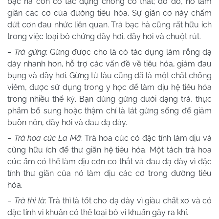
bạc hà còn có tác dụng chống co thắt; do đó, nó làm
giãn các cơ của đường tiêu hóa. Sự giãn cơ này chấm
dứt cơn đau nhức liên quan. Trà bạc hà cũng rất hữu ích
trong việc loại bỏ chứng đầy hơi, đầy hơi và chuột rút.
– Trà gừng
: Gừng được cho là có tác dụng làm rỗng dạ
dày nhanh hơn, hỗ trợ các vấn đề về tiêu hóa, giảm đau
bụng và đầy hơi. Gừng từ lâu cũng đã là một chất chống
viêm, được sử dụng trong y học để làm dịu hệ tiêu hóa
trong nhiều thế kỷ. Bạn dùng gừng dưới dạng trà, thực
phẩm bổ sung hoặc thậm chí là lát gừng sống để giảm
buồn nôn, đầy hơi và đau dạ dày.
– Trà hoa cúc La Mã
: Trà hoa cúc có đặc tính làm dịu và
cũng hữu ích để thư giãn hệ tiêu hóa. Một tách trà hoa
cúc ấm có thể làm dịu cơn co thắt và đau dạ dày vì đặc
tính thư giãn của nó làm dịu các cơ trong đường tiêu
hóa.
– Trà thì là
: Trà thì là tốt cho dạ dày vì giàu chất xơ và có
đặc tính vi khuẩn có thể loại bỏ vi khuẩn gây ra khí.