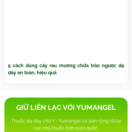
5 cách dùng cây rau mương chữa trào ngược dạ
dày an toàn, hiệu quả
GIỮ LIÊN LẠC VỚI YUMANGEL
Thuốc dạ dày chữ Y - Yumangel có bán rộng rãi tại
các nhà thuốc trên toàn quốc.