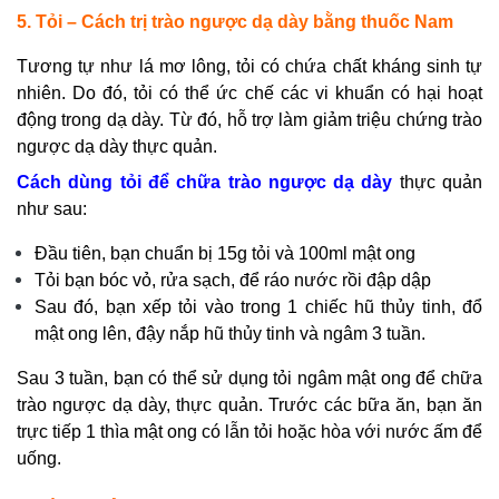
5. Tỏi – Cách trị trào ngược dạ dày bằng thuốc Nam
Tương tự như lá mơ lông, tỏi có chứa chất kháng sinh tự
nhiên. Do đó, tỏi có thể ức chế các vi khuẩn có hại hoạt
động trong dạ dày. Từ đó, hỗ trợ làm giảm triệu chứng trào
ngược dạ dày thực quản.
Cách dùng tỏi để chữa trào ngược dạ dày
thực quản
như sau:
Đầu tiên, bạn chuẩn bị 15g tỏi và 100ml mật ong
Tỏi bạn bóc vỏ, rửa sạch, để ráo nước rồi đập dập
Sau đó, bạn xếp tỏi vào trong 1 chiếc hũ thủy tinh, đổ
mật ong lên, đậy nắp hũ thủy tinh và ngâm 3 tuần.
Sau 3 tuần, bạn có thể sử dụng tỏi ngâm mật ong để chữa
trào ngược dạ dày, thực quản. Trước các bữa ăn, bạn ăn
trực tiếp 1 thìa mật ong có lẫn tỏi hoặc hòa với nước ấm để
uống.