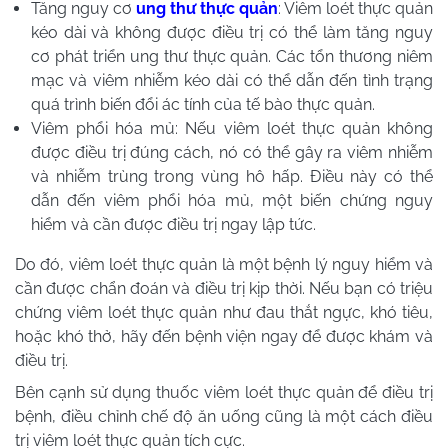
Tăng nguy cơ
ung thư thực quản
: Viêm loét thực quản
kéo dài và không được điều trị có thể làm tăng nguy
cơ phát triển ung thư thực quản. Các tổn thương niêm
mạc và viêm nhiễm kéo dài có thể dẫn đến tình trạng
quá trình biến đổi ác tính của tế bào thực quản.
Viêm phổi hóa mủ: Nếu viêm loét thực quản không
được điều trị đúng cách, nó có thể gây ra viêm nhiễm
và nhiễm trùng trong vùng hô hấp. Điều này có thể
dẫn đến viêm phổi hóa mủ, một biến chứng nguy
hiểm và cần được điều trị ngay lập tức.
Do đó, viêm loét thực quản là một bệnh lý nguy hiểm và
cần được chẩn đoán và điều trị kịp thời. Nếu bạn có triệu
chứng viêm loét thực quản như đau thắt ngực, khó tiêu,
hoặc khó thở, hãy đến bệnh viện ngay để được khám và
điều trị.
Bên cạnh sử dụng thuốc viêm loét thực quản để điều trị
bệnh, điều chỉnh chế độ ăn uống cũng là một cách điều
trị viêm loét thực quản tích cực.