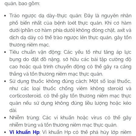
quản, bao gồm:
Trào ngược dạ dày-thực quản: Đây là nguyên nhân
phổ biến nhất của bệnh loét thực quản. Khi cơ hàm
dưới (phần cơ hàm phía dưới) không đóng chặt, axit và
dịch dạ dày có thể trào ngược lên thực quản, gây tổn
thương niêm mạc.
Tiêu chuẩn vận động: Các yếu tố như tăng áp lực
bụng do đặt đồ nặng, sở hữu các bài tập cường độ
cao hoặc quá trình chuyển động có thể gây ra căng
thẳng và tổn thương niêm mạc thực quản.
Sử dụng thuốc không đúng cách: Một số loại thuốc,
như các loại thuốc chống viêm không steroid và
corticosteroid, có thể gây tổn thương niêm mạc thực
quản nếu sử dụng không đúng liều lượng hoặc kéo
dài.
Nhiễm trùng: Các vi khuẩn hoặc virus có thể gây
nhiễm trùng và tổn thương niêm mạc thực quản.
Vi khuẩn Hp
: Vi khuẩn Hp có thể phá hủy lớp niêm