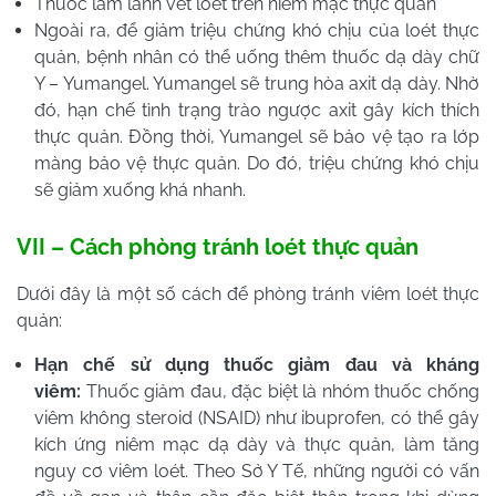
Thuốc làm lành vết loét trên niêm mạc thực quản
Ngoài ra, để giảm triệu chứng khó chịu của loét thực
quản, bệnh nhân có thể uống thêm thuốc dạ dày chữ
Y – Yumangel. Yumangel sẽ trung hòa axit dạ dày. Nhờ
đó, hạn chế tình trạng trào ngược axit gây kích thích
thực quản. Đồng thời, Yumangel sẽ bảo vệ tạo ra lớp
màng bảo vệ thực quản. Do đó, triệu chứng khó chịu
sẽ giảm xuống khá nhanh.
VII – Cách phòng tránh loét thực quản
Dưới đây là một số cách để phòng tránh viêm loét thực
quản:
Hạn chế sử dụng thuốc giảm đau và kháng
viêm:
Thuốc giảm đau, đặc biệt là nhóm thuốc chống
viêm không steroid (NSAID) như ibuprofen, có thể gây
kích ứng niêm mạc dạ dày và thực quản, làm tăng
nguy cơ viêm loét. Theo Sở Y Tế, những người có vấn