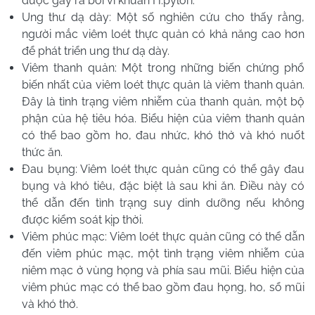
được gây ra bởi vi khuẩn H.pylori.
Ung thư dạ dày: Một số nghiên cứu cho thấy rằng,
người mắc viêm loét thực quản có khả năng cao hơn
để phát triển ung thư dạ dày.
Viêm thanh quản: Một trong những biến chứng phổ
biến nhất của viêm loét thực quản là viêm thanh quản.
Đây là tình trạng viêm nhiễm của thanh quản, một bộ
phận của hệ tiêu hóa. Biểu hiện của viêm thanh quản
có thể bao gồm ho, đau nhức, khó thở và khó nuốt
thức ăn.
Đau bụng: Viêm loét thực quản cũng có thể gây đau
bụng và khó tiêu, đặc biệt là sau khi ăn. Điều này có
thể dẫn đến tình trạng suy dinh dưỡng nếu không
được kiểm soát kịp thời.
Viêm phúc mạc: Viêm loét thực quản cũng có thể dẫn
đến viêm phúc mạc, một tình trạng viêm nhiễm của
niêm mạc ở vùng họng và phía sau mũi. Biểu hiện của
viêm phúc mạc có thể bao gồm đau họng, ho, sổ mũi
và khó thở.