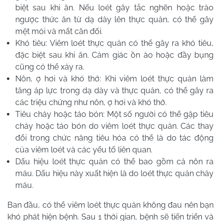
biệt sau khi ăn. Nếu loét gây tắc nghẽn hoặc trào
ngược thức ăn từ dạ dày lên thực quản, có thể gây
mệt mỏi và mất cân đối.
Khó tiêu: Viêm loét thực quản có thể gây ra khó tiêu,
đặc biệt sau khi ăn. Cảm giác ồn ào hoặc đầy bụng
cũng có thể xảy ra.
Nôn, ợ hơi và khó thở: Khi viêm loét thực quản làm
tăng áp lực trong dạ dày và thực quản, có thể gây ra
các triệu chứng như nôn, ợ hơi và khó thở.
Tiêu chảy hoặc táo bón: Một số người có thể gặp tiêu
chảy hoặc táo bón do viêm loét thực quản. Các thay
đổi trong chức năng tiêu hóa có thể là do tác động
của viêm loét và các yếu tố liên quan.
Dấu hiệu loét thực quản có thể bao gồm cả nôn ra
máu. Dấu hiệu này xuất hiện là do loét thực quản chảy
máu.
Ban đầu, có thể viêm loét thực quản không đau nên bạn
khó phát hiện bệnh. Sau 1 thời gian, bệnh sẽ tiến triển và