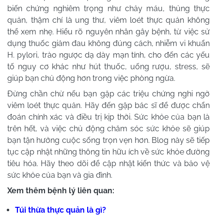
biến chứng nghiêm trọng như chảy máu, thủng thực
quản, thậm chí là ung thư, viêm loét thực quản không
thể xem nhẹ. Hiểu rõ nguyên nhân gây bệnh, từ việc sử
dụng thuốc giảm đau không đúng cách, nhiễm vi khuẩn
H. pylori, trào ngược dạ dày mạn tính, cho đến các yếu
tố nguy cơ khác như hút thuốc, uống rượu, stress, sẽ
giúp bạn chủ động hơn trong việc phòng ngừa.
Đừng chần chừ nếu bạn gặp các triệu chứng nghi ngờ
viêm loét thực quản. Hãy đến gặp bác sĩ để được chẩn
đoán chính xác và điều trị kịp thời. Sức khỏe của bạn là
trên hết, và việc chủ động chăm sóc sức khỏe sẽ giúp
bạn tận hưởng cuộc sống trọn vẹn hơn. Blog này sẽ tiếp
tục cập nhật những thông tin hữu ích về sức khỏe đường
tiêu hóa. Hãy theo dõi để cập nhật kiến thức và bảo vệ
sức khỏe của bạn và gia đình.
Xem thêm bệnh lý liên quan:
Túi thừa thực quản là gì?