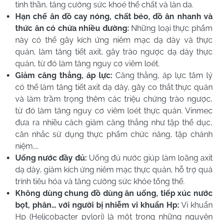
tinh thần, tăng cường sức khoẻ thể chất và làn da.
Hạn chế ăn đồ cay nóng, chất béo, đồ ăn nhanh và
thức ăn có chứa nhiều đường:
Những loại thực phẩm
này có thể gây kích ứng niêm mạc dạ dày và thực
quản, làm tăng tiết axit, gây trào ngược dạ dày thực
quản, từ đó làm tăng nguy cơ viêm loét.
Giảm căng thẳng, áp lực:
Căng thẳng, áp lực tâm lý
có thể làm tăng tiết axit dạ dày, gây co thắt thực quản
và làm trầm trọng thêm các triệu chứng trào ngược,
từ đó làm tăng nguy cơ viêm loét thực quản. Vinmec
đưa ra nhiều cách giảm căng thẳng như tập thể dục,
cân nhắc sử dụng thực phẩm chức năng, tập chánh
niệm,…
Uống nước đầy đủ:
Uống đủ nước giúp làm loãng axit
dạ dày, giảm kích ứng niêm mạc thực quản, hỗ trợ quá
trình tiêu hóa và tăng cường sức khỏe tổng thể.
Không dùng chung đồ dùng ăn uống, tiếp xúc nước
bọt, phân… với người bị nhiễm vi khuẩn Hp:
Vi khuẩn
Hp (Helicobacter pylori) là một trong những nguyên