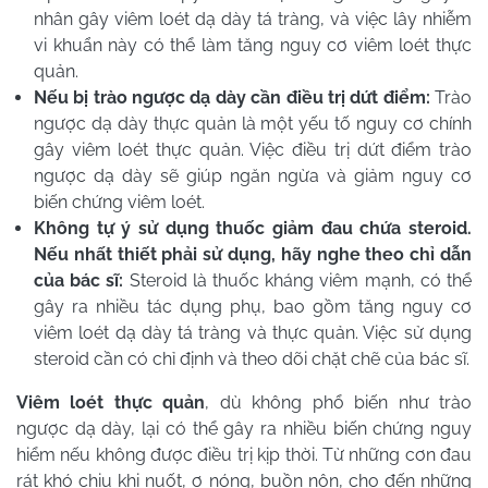
nhân gây viêm loét dạ dày tá tràng, và việc lây nhiễm
vi khuẩn này có thể làm tăng nguy cơ viêm loét thực
quản.
Nếu bị trào ngược dạ dày cần điều trị dứt điểm:
Trào
ngược dạ dày thực quản là một yếu tố nguy cơ chính
gây viêm loét thực quản. Việc điều trị dứt điểm trào
ngược dạ dày sẽ giúp ngăn ngừa và giảm nguy cơ
biến chứng viêm loét.
Không tự ý sử dụng thuốc giảm đau chứa steroid.
Nếu nhất thiết phải sử dụng, hãy nghe theo chỉ dẫn
của bác sĩ:
Steroid là thuốc kháng viêm mạnh, có thể
gây ra nhiều tác dụng phụ, bao gồm tăng nguy cơ
viêm loét dạ dày tá tràng và thực quản. Việc sử dụng
steroid cần có chỉ định và theo dõi chặt chẽ của bác sĩ.
Viêm loét thực quản
, dù không phổ biến như trào
ngược dạ dày, lại có thể gây ra nhiều biến chứng nguy
hiểm nếu không được điều trị kịp thời. Từ những cơn đau
rát khó chịu khi nuốt, ợ nóng, buồn nôn, cho đến những