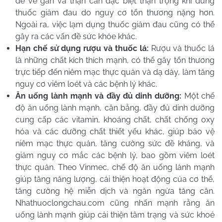
đề về gan và thận cần đặc biệt thận trọng khi dùng
thuốc giảm đau do nguy cơ tổn thương nặng hơn.
Ngoài ra, việc lạm dụng thuốc giảm đau cũng có thể
gây ra các vấn đề sức khỏe khác.
Hạn chế sử dụng rượu và thuốc lá:
Rượu và thuốc lá
là những chất kích thích mạnh, có thể gây tổn thương
trực tiếp đến niêm mạc thực quản và dạ dày, làm tăng
nguy cơ viêm loét và các bệnh lý khác.
Ăn uống lành mạnh và đầy đủ dinh dưỡng:
Một chế
độ ăn uống lành mạnh, cân bằng, đầy đủ dinh dưỡng
cung cấp các vitamin, khoáng chất, chất chống oxy
hóa và các dưỡng chất thiết yếu khác, giúp bảo vệ
niêm mạc thực quản, tăng cường sức đề kháng, và
giảm nguy cơ mắc các bệnh lý, bao gồm viêm loét
thực quản. Theo Vinmec, chế độ ăn uống lành mạnh
giúp tăng năng lượng, cải thiện hoạt động của cơ thể,
tăng cường hệ miễn dịch và ngăn ngừa tăng cân.
Nhathuoclongchau.com cũng nhấn mạnh rằng ăn
uống lành mạnh giúp cải thiện tâm trạng và sức khoẻ