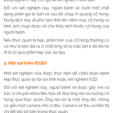
Đối với xét nghiệm này, người bệnh sẽ nuốt một chất
dạng phấn gọi là bari và sau đó chụp X-quang cổ họng.
Dung dịch này sẽ phủ tạm thời lên niêm mạc cổ họng và
hình ảnh chụp được sẽ cho thấy kích thước cổ họng của
người bệnh.
Nếu thực quản bị hẹp, phần trên của cổ họng thường có
vẻ như bị kéo dài ra vì chất lỏng sẽ bị mắc kẹt ở đó khi nó
đi từ từ qua phần hẹp vào dạ dày.
2. Nội soi trên (EGD)
Một xét nghiệm nữa được thực hiện để chẩn đoán bệnh
hẹp thực quản là nội soi trên hoặc xét nghiệm EGD.
Đối với xét nghiệm này, người bệnh sẽ được gây mê và
bác sĩ chuyên khoa tiêu hóa sẽ đưa ống nội soi xuống cổ
họng qua thực quản. Ống nội soi là một ống dài, mỏng
có gắn một camera nhỏ ở đầu. Camera sẽ thu và hiển thị
chi tiết lớp lót bên trong thực quản.