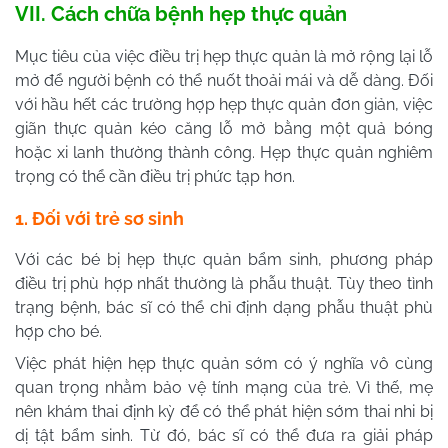
VII. Cách chữa bệnh hẹp thực quản
Mục tiêu của việc điều trị hẹp thực quản là mở rộng lại lỗ
mở để người bệnh có thể nuốt thoải mái và dễ dàng. Đối
với hầu hết các trường hợp hẹp thực quản đơn giản, việc
giãn thực quản kéo căng lỗ mở bằng một quả bóng
hoặc xi lanh thường thành công. Hẹp thực quản nghiêm
trọng có thể cần điều trị phức tạp hơn.
1. Đối với trẻ sơ sinh
Với các bé bị hẹp thực quản bẩm sinh, phương pháp
điều trị phù hợp nhất thường là phẫu thuật. Tùy theo tình
trạng bệnh, bác sĩ có thể chỉ định dạng phẫu thuật phù
hợp cho bé.
Việc phát hiện hẹp thực quản sớm có ý nghĩa vô cùng
quan trọng nhằm bảo vệ tính mạng của trẻ. Vì thế, mẹ
nên khám thai định kỳ để có thể phát hiện sớm thai nhi bị
dị tật bẩm sinh. Từ đó, bác sĩ có thể đưa ra giải pháp