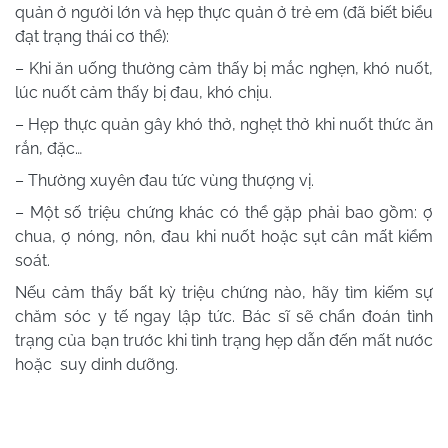
quản ở người lớn và hẹp thực quản ở trẻ em (đã biết biểu
đạt trạng thái cơ thể):
– Khi ăn uống thường cảm thấy bị mắc nghẹn, khó nuốt,
lúc nuốt cảm thấy bị đau, khó chịu.
– Hẹp thực quản gây khó thở, nghẹt thở khi nuốt thức ăn
rắn, đặc…
– Thường xuyên đau tức vùng thượng vị.
– Một số triệu chứng khác có thể gặp phải bao gồm: ợ
chua, ợ nóng, nôn, đau khi nuốt hoặc sụt cân mất kiểm
soát.
Nếu cảm thấy bất kỳ triệu chứng nào, hãy tìm kiếm sự
chăm sóc y tế ngay lập tức. Bác sĩ sẽ chẩn đoán tình
trạng của bạn trước khi tình trạng hẹp dẫn đến mất nước
hoặc suy dinh dưỡng.