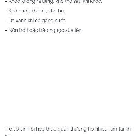
– Khóc không ra tiếng, khó thở sau khi khóc.
– Khó nuốt, khó ăn, khó bú.
– Da xanh khi cố gắng nuốt.
– Nôn trớ hoặc trào ngược sữa lên.
Trẻ sơ sinh bị hẹp thực quản thường ho nhiều, tím tái khi