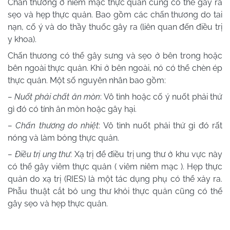
Chấn thương ở niêm mạc thực quản cũng có thể gây ra
sẹo và hẹp thực quản. Bao gồm các chấn thương do tai
nạn, cố ý và do thầy thuốc gây ra (liên quan đến điều trị
y khoa).
Chấn thương có thể gây sưng và sẹo ở bên trong hoặc
bên ngoài thực quản. Khi ở bên ngoài, nó có thể chèn ép
thực quản. Một số nguyên nhân bao gồm:
– Nuốt phải chất ăn mòn
: Vô tình hoặc cố ý nuốt phải thứ
gì đó có tính ăn mòn hoặc gây hại.
– Chấn thương do nhiệt
: Vô tình nuốt phải thứ gì đó rất
nóng và làm bỏng thực quản.
– Điều trị ung thư
: Xạ trị để điều trị ung thư ở khu vực này
có thể gây viêm thực quản ( viêm niêm mạc ). Hẹp thực
quản do xạ trị (RIES) là một tác dụng phụ có thể xảy ra.
Phẫu thuật cắt bỏ ung thư khỏi thực quản cũng có thể
gây sẹo và hẹp thực quản.