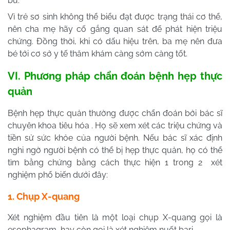
bú.
Vì trẻ sơ sinh không thể biểu đạt được trạng thái cơ thể,
nên cha mẹ hãy cố gắng quan sát để phát hiện triệu
chứng. Đồng thời, khi có dấu hiệu trên, ba mẹ nên đưa
bé tới cơ sở y tế thăm khám càng sớm càng tốt.
VI. Phương pháp chẩn đoán bệnh hẹp thực
quản
Bệnh hẹp thực quản thường được chẩn đoán bởi bác sĩ
chuyên khoa tiêu hóa . Họ sẽ xem xét các triệu chứng và
tiền sử sức khỏe của người bệnh. Nếu bác sĩ xác định
nghi ngờ người bệnh có thể bị hẹp thực quản, họ có thể
tìm bằng chứng bằng cách thực hiện 1 trong 2 xét
nghiệm phổ biến dưới đây:
1. Chụp X-quang
Xét nghiệm đầu tiên là một loại chụp X-quang gọi là
esophagram, hay còn gọi là xét nghiệm nuốt bari.