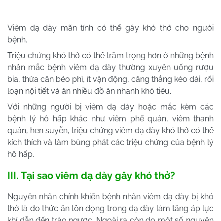
Viêm dạ dày mãn tính có thể gây khó thở cho người
bệnh.
Triệu chứng khó thở có thể trầm trọng hơn ở những bệnh
nhân mắc bệnh viêm dạ dày thường xuyên uống rượu
bia, thừa cân béo phì, ít vận động, căng thẳng kéo dài, rối
loạn nội tiết và ăn nhiều đồ ăn nhanh khó tiêu.
Với những người bị viêm dạ dày hoặc mắc kèm các
bệnh lý hô hấp khác như viêm phế quản, viêm thanh
quản, hen suyễn, triệu chứng viêm dạ dày khó thở có thể
kích thích và làm bùng phát các triệu chứng của bệnh lý
hô hấp.
III. Tại sao viêm dạ dày gây khó thở?
Nguyên nhân chính khiến bệnh nhân viêm dạ dày bị khó
thở là do thức ăn tồn đọng trong dạ dày làm tăng áp lực
khí dẫn đến trào ngược. Ngoài ra còn do một số nguyên