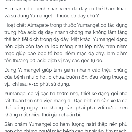
Bên cạnh đó, bệnh nhân viêm dạ dày có thể tham khảo
và sử dụng Yumangel – thuốc dạ dày chữ Y.
Hoạt chất Almagate trong thuốc Yumangel có tác dụng
trung hòa acid dạ dày nhanh chóng mà không làm tăng
thể tích tiết dịch trong dạ dày. Mặt khác, Yumangel dạng
hỗn dịch còn tạo ra lớp màng như lớp nhầy trên niêm
mạc giúp bao bọc tế bào niêm mạc dạ dày, làm giảm
tổn thương bởi acid dịch vị hay các gốc tự do.
Dùng Yumangel giúp làm giảm nhanh các triệu chứng
của bệnh như ợ hơi, ợ chua, buồn nôn, đau vùng thượng
vị… chỉ sau 5-10 phút sử dụng.
Yumangel có vị bạc hà thơm nhẹ, thiết kế dạng gói nhỏ
rất thuận tiện cho việc mang đi. Đặc biệt, chỉ cần xé là có
thể uống ngay mà không cần phải pha với nước nên
không mất nhiều thời gian chuẩn bị.
Sản phẩm Yumangel có hàm lượng natri thấp nên phù
hợp cho những người mắc bệnh cao huyết áp, tim mạch,