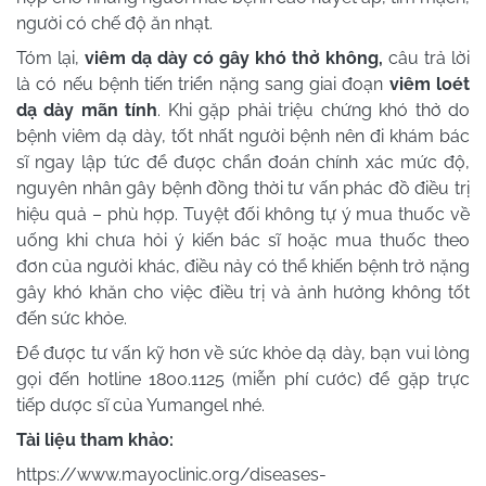
người có chế độ ăn nhạt.
Tóm lại,
viêm dạ dày có gây khó thở không,
câu trả lời
là có nếu bệnh tiến triển nặng sang giai đoạn
viêm loét
dạ dày mãn tính
. Khi gặp phải triệu chứng khó thở do
bệnh viêm dạ dày, tốt nhất người bệnh nên đi khám bác
sĩ ngay lập tức để được chẩn đoán chính xác mức độ,
nguyên nhân gây bệnh đồng thời tư vấn phác đồ điều trị
hiệu quả – phù hợp. Tuyệt đối không tự ý mua thuốc về
uống khi chưa hỏi ý kiến bác sĩ hoặc mua thuốc theo
đơn của người khác, điều nảy có thể khiến bệnh trở nặng
gây khó khăn cho việc điều trị và ảnh hưởng không tốt
đến sức khỏe.
Để được tư vấn kỹ hơn về sức khỏe dạ dày, bạn vui lòng
gọi đến hotline 1800.1125 (miễn phí cước) để gặp trực
tiếp dược sĩ của Yumangel nhé.
Tài liệu tham khảo:
https://www.mayoclinic.org/diseases-