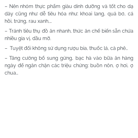
– Nên nhóm thực phẩm giàu dinh dưỡng và tốt cho dạ
dày cũng như dễ tiêu hóa như: khoai lang, quả bơ, cá
hồi, trứng, rau xanh,…
– Tránh tiêu thụ đồ ăn nhanh, thức ăn chế biến sẵn chứa
nhiều gia vị, dầu mỡ.
– Tuyệt đối không sử dụng rượu bia, thuốc lá, cà phê…
– Tăng cường bổ sung gừng, bạc hà vào bữa ăn hàng
ngày để ngăn chặn các triệu chứng: buồn nôn, ợ hơi, ợ
chua…