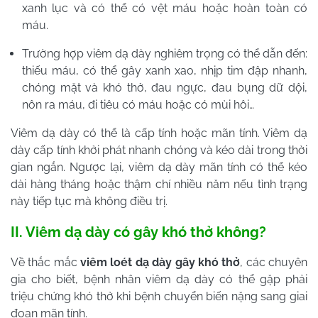
xanh lục và có thể có vệt máu hoặc hoàn toàn có
máu.
Trường hợp viêm dạ dày nghiêm trọng có thể dẫn đến:
thiếu máu, có thể gây xanh xao, nhịp tim đập nhanh,
chóng mặt và khó thở, đau ngực, đau bụng dữ dội,
nôn ra máu, đi tiêu có máu hoặc có mùi hôi…
Viêm dạ dày có thể là cấp tính hoặc mãn tính. Viêm dạ
dày cấp tính khởi phát nhanh chóng và kéo dài trong thời
gian ngắn. Ngược lại, viêm dạ dày mãn tính có thể kéo
dài hàng tháng hoặc thậm chí nhiều năm nếu tình trạng
này tiếp tục mà không điều trị.
II. Viêm dạ dày có gây khó thở không?
Về thắc mắc
viêm loét dạ dày gây khó thở
, các chuyên
gia cho biết,
bệnh nhân viêm dạ dày có thể gặp phải
triệu chứng khó thở khi bệnh chuyển biến nặng sang giai
đoạn mãn tính.