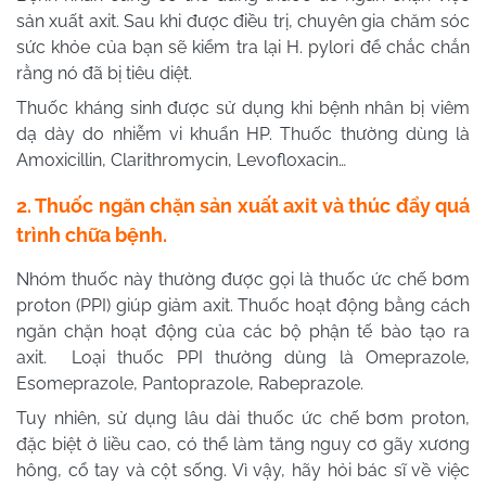
sản xuất axit. Sau khi được điều trị, chuyên gia chăm sóc
sức khỏe của bạn sẽ kiểm tra lại H. pylori để chắc chắn
rằng nó đã bị tiêu diệt.
Thuốc kháng sinh được sử dụng khi bệnh nhân bị viêm
dạ dày do nhiễm vi khuẩn HP. Thuốc thường dùng là
Amoxicillin, Clarithromycin, Levofloxacin…
2. Thuốc ngăn chặn sản xuất axit và thúc đẩy quá
trình chữa bệnh.
Nhóm thuốc này thường được gọi là thuốc ức chế bơm
proton (PPI) giúp giảm axit. Thuốc hoạt động bằng cách
ngăn chặn hoạt động của các bộ phận tế bào tạo ra
axit. Loại thuốc PPI thường dùng là Omeprazole,
Esomeprazole, Pantoprazole, Rabeprazole.
Tuy nhiên, sử dụng lâu dài thuốc ức chế bơm proton,
đặc biệt ở liều cao, có thể làm tăng nguy cơ gãy xương
hông, cổ tay và cột sống. Vì vậy, hãy hỏi bác sĩ về việc