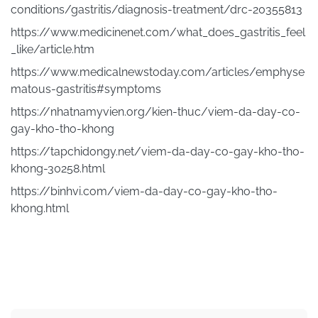
conditions/gastritis/diagnosis-treatment/drc-20355813
https://www.medicinenet.com/what_does_gastritis_feel
_like/article.htm
https://www.medicalnewstoday.com/articles/emphyse
matous-gastritis#symptoms
https://nhatnamyvien.org/kien-thuc/viem-da-day-co-
gay-kho-tho-khong
https://tapchidongy.net/viem-da-day-co-gay-kho-tho-
khong-30258.html
https://binhvi.com/viem-da-day-co-gay-kho-tho-
khong.html