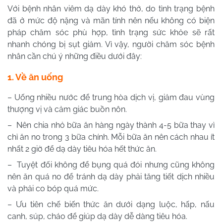
Với bệnh nhân viêm dạ dày khó thở, do tình trạng bệnh
đã ở mức độ nặng và mãn tính nên nếu không có biện
pháp chăm sóc phù hợp, tình trạng sức khỏe sẽ rất
nhanh chóng bị sụt giảm. Vì vậy, người chăm sóc bệnh
nhân cần chú ý những điều dưới đây:
1. Về ăn uống
– Uống nhiều nước để trung hòa dịch vị, giảm đau vùng
thượng vị và cảm giác buồn nôn.
– Nên chia nhỏ bữa ăn hàng ngày thành 4-5 bữa thay vì
chỉ ăn no trong 3 bữa chính. Mỗi bữa ăn nên cách nhau ít
nhất 2 giờ để dạ dày tiêu hóa hết thức ăn.
– Tuyệt đối không để bụng quá đói nhưng cũng không
nên ăn quá no để tránh dạ dày phải tăng tiết dịch nhiều
và phải co bóp quá mức.
– Ưu tiên chế biến thức ăn dưới dạng luộc, hấp, nấu
canh, súp, cháo để giúp dạ dày dễ dàng tiêu hóa.