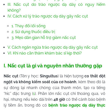
III. Nấc cụt do trào ngược dạ dày có nguy hiểm
không?
IV. Cách xử lý trào ngược dạ dày gây nấc cụt
1. Thay đổi lối sống
2. Sử dụng thuốc điều trị
3. Mẹo dân gian hỗ trợ giảm nấc cụt
V. Cách ngăn ngừa trào ngược dạ dày gây nấc cụt
VI. Khi nào cần thăm khám bác sĩ kịp thời?
I. Nấc cụt là gì và nguyên nhân thường gặp
Nấc cụt
(Tên y học:
Singultus
) là hiện tượng
co thắt đột
ngột và không kiểm soát của cơ hoành
, kèm theo đó là
sự đóng lại nhanh chóng của thanh môn, tạo ra tiếng
“hic” đặc trưng (
1
). Phần lớn nấc cụt chỉ thoáng qua, vô
hại, nhưng nếu kéo dài trên
48 giờ
có thể cảnh báo bệnh
lý tiềm ẩn, trong đó có
bệnh trào ngược dạ dày thực