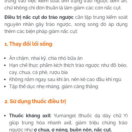
trung vào việc kiểm soát tình trạng trào ngược tiềm ẩn,
chứ không chỉ đơn thuần là làm giảm các cơn nấc cụt.
Điều trị nấc cụt do trào ngược
cần tập trung kiểm soát
nguyên nhân gây trào ngược, song song đó áp dụng
thêm các biện pháp giảm nấc cụt:
1. Thay đổi lối sống
Ăn chậm, nhai kỹ, chia nhỏ bữa ăn
Hạn chế thực phẩm kích thích trào ngược như đồ béo,
cay, chua, cà phê, rượu bia
Không nằm ngay sau khi ăn, nên kê cao đầu khi ngủ
Tập thể dục nhẹ nhàng, giảm căng thẳng
2. Sử dụng thuốc điều trị
Thuốc kháng axit
: Yumangel (thuốc dạ dày chữ Y)
giúp trung hòa nhanh axit, giảm triệu chứng trào
ngược như
ợ chua, ợ nóng, buồn nôn, nấc cụt.