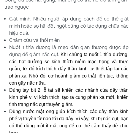
trào ngược
Giật mình. Nhiều người áp dụng cách để cơ thể giật
mình hoặc sợ hãi đột ngột cũng có tác dụng chữa nấc
hiệu quả.
Châm cứu và thôi miên.
Nuốt 1 thìa đường là mẹo dân gian thường được áp
dụng để giảm nấc cụt.
Khi chúng ta nuốt 1 thìa đường,
các hạt đường sẽ kích thích niêm mạc họng và thực
quản, từ đó kích thích dây thần kinh tự thiết lập lại các
phản xạ.
Nhờ đó, cơ hoành giảm co thắt liên tục, không
còn gây nấc nữa.
Dùng tay bịt 2 lỗ tai sẽ khiến các nhánh của dây thần
kinh phế vị vị kích thích, tạo ra cung phản xạ mới, khiến
tình trạng nấc cụt thuyên giảm.
Dùng nước mật ong giúp kích thích các dây thần kinh
phế vị truyền từ não tới dạ dày.
Vì vậy, khi bị nấc cụt, bạn
có thể dùng một ít mật ong để cơ thể cảm thấy dễ chịu
hơn.