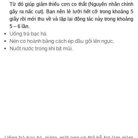
Từ đó giúp giảm thiểu cơn co thắt (Nguyên nhân chính
gây ra nấc cụt). Bạn nên lè lưỡi hết cỡ trong khoảng 5
giây rồi mới thu về và lặp lại động tác này trong khoảng
5 – 6 lần.
Uống trà bạc hà.
Nén cơ hoành bằng cách ép đầu gối lên ngực.
Nuốt nước trong khi bịt mũi.
Uống trà bạc hà, gừng, mật ong có thể hỗ trợ làm giảm