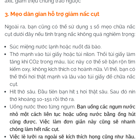
axit, giảm triệu chứng trào ngược
3. Mẹo dân gian hỗ trợ giảm nấc cụt
Ngoài ra, bạn cũng có thể sử dụng 1 số mẹo chữa nấc
cụt dưới đây nếu tình trạng nấc không quá nghiêm trọng:
Súc miệng nước lạnh hoặc nuốt đá bào.
Thở mạnh vào túi giấy hoặc túi nilon. Thổi túi giấy làm
tăng khí CO2 trong máu, lúc này cơ thể sẽ bận rộn tìm
kiếm oxy, không kích thích cơ hoành nữa. Vì thế, bạn có
thể thổi hơi thật mạnh và lâu vào túi giấy để chữa nấc
cụt.
Hít thở sâu. Đầu tiên bạn hít 1 hơi thật sâu. Sau đó nín
thở khoảng 10-15s rồi thở ra.
Uống nước theo từng ngụm.
Bạn uống các ngụm nước
nhỏ một cách liên tục hoặc uống nước bằng ống hút
cũng được. Việc làm đơn giản này cũng sẽ nhanh
chóng làm hết nấc cụt.
Việc lè lưỡi ra ngoài sẽ kích thích họng cũng như hầu.