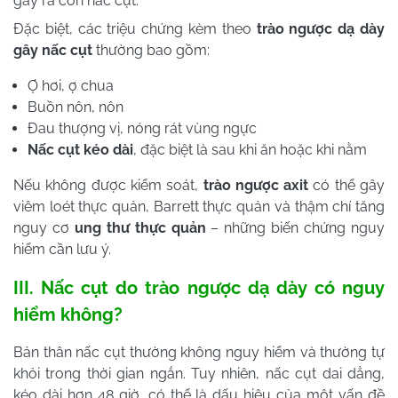
gây ra cơn nấc cụt.
Đặc biệt, các triệu chứng kèm theo
trào ngược dạ dày
gây nấc cụt
thường bao gồm:
Ợ hơi, ợ chua
Buồn nôn, nôn
Đau thượng vị, nóng rát vùng ngực
Nấc cụt kéo dài
, đặc biệt là sau khi ăn hoặc khi nằm
Nếu không được kiểm soát,
trào ngược axit
có thể gây
viêm loét thực quản, Barrett thực quản và thậm chí tăng
nguy cơ
ung thư thực quản
– những biến chứng nguy
hiểm cần lưu ý.
III. Nấc cụt do trào ngược dạ dày có nguy
hiểm không?
Bản thân nấc cụt thường không nguy hiểm và thường tự
khỏi trong thời gian ngắn. Tuy nhiên, nấc cụt dai dẳng,
kéo dài hơn 48 giờ, có thể là dấu hiệu của một vấn đề