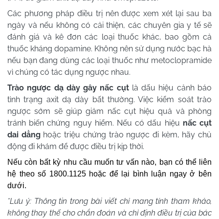
Các phương pháp điều trị nên được xem xét lại sau ba
ngày và nếu không có cải thiện, các chuyên gia y tế sẽ
đánh giá và kê đơn các loại thuốc khác, bao gồm cả
thuốc kháng dopamine. Không nên sử dụng nước bạc hà
nếu bạn đang dùng các loại thuốc như metoclopramide
vì chúng có tác dụng ngược nhau.
Trào ngược dạ dày gây nấc cụt
là dấu hiệu cảnh báo
tình trạng axit dạ dày bất thường. Việc kiểm soát trào
ngược sớm sẽ giúp giảm nấc cụt hiệu quả và phòng
tránh biến chứng nguy hiểm. Nếu có dấu hiệu
nấc cụt
dai dẳng
hoặc triệu chứng trào ngược đi kèm, hãy chủ
động đi khám để được điều trị kịp thời.
Nếu còn bất kỳ nhu cầu muốn tư vấn nào, bạn có thể liên
hệ theo số 1800.1125 hoặc để lại bình luận ngay ở bên
dưới.
*Lưu ý: Thông tin trong bài viết chỉ mang tính tham khảo,
không thay thế cho chẩn đoán và chỉ định điều trị của bác