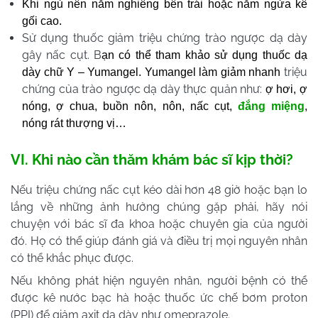
Khi ngủ nên nằm nghiêng bên trái hoặc nằm ngửa kê
gối cao.
Sử dụng thuốc giảm triệu chứng trào ngược dạ dày
gây nấc cụt. B
ạn có thể tham khảo sử dụng thuốc dạ
triệu
dày chữ Y – Yumangel.
Yumangel làm giảm nhanh
chứng của trào ngược dạ dày thực quản như:
ợ hơi, ợ
nóng, ợ chua, buồn nôn, nôn, nấc cụt,
đắng miệng
,
nóng rát thượng vị…
VI. Khi nào cần thăm khám bác sĩ kịp thời?
Nếu triệu chứng nấc cụt kéo dài hơn 48 giờ hoặc bạn lo
lắng về những ảnh hưởng chúng gặp phải, hãy nói
chuyện với bác sĩ đa khoa hoặc chuyên gia của người
đó. Họ có thể giúp đánh giá và điều trị mọi nguyên nhân
có thể khắc phục được.
Nếu không phát hiện nguyên nhân, người bệnh có thể
được kê nước bạc hà hoặc thuốc ức chế bơm proton
(PPI) để giảm axit dạ dày như omeprazole.