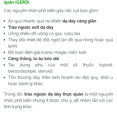
quản (GERD)
.
Các nguyên nhân phổ biến gây nấc cụt bao gồm:
Ăn quá nhanh, quá no khiến
dạ dày căng giãn
Trào ngược axit dạ dày
Uống nhiều đồ uống có gas, rượu bia
Thay đổi nhiệt độ đột ngột (ăn đồ quá nóng hoặc quá
lạnh)
Rối loạn điện giải (canxi, magie, natri, kali)
Căng thẳng, lo âu kéo dài
Tác dụng phụ của một số thuốc (opioid,
benzodiazepin, steroid)
Tổn thương dây thần kinh hoành do đột quỵ, khối u
hoặc bệnh lý khác
Trong đó,
trào ngược dạ dày thực quản
là một nguyên
nhân phổ biến nhưng ít được chú ý, dễ nhầm lẫn với các
tình trạng khác.