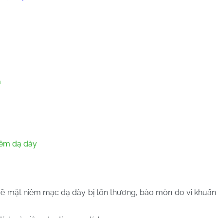
ả
viêm dạ dày
 bề mặt niêm mạc dạ dày bị tổn thương, bào mòn do vi khuẩ