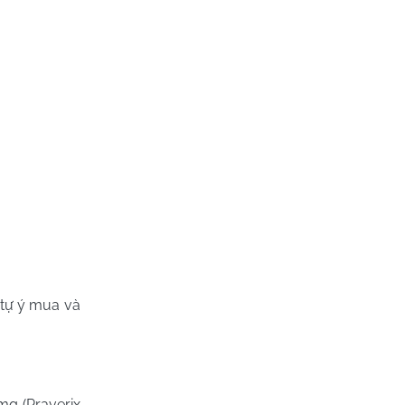
 tự ý mua và
mg (Praverix