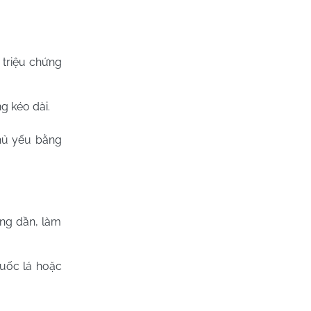
 triệu chứng
g kéo dài.
chủ yếu bằng
ơng dần, làm
huốc lá hoặc