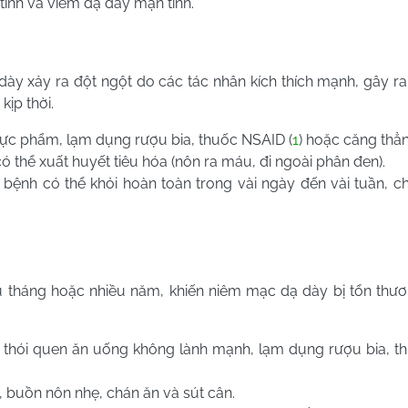
tính và viêm dạ dày mạn tính.
dày xảy ra đột ngột do các tác nhân kích thích mạnh, gây ra
ịp thời.
ực phẩm, lạm dụng rượu bia, thuốc NSAID (
1
) hoặc căng thẳn
ó thể xuất huyết tiêu hóa (nôn ra máu, đi ngoài phân đen).
 bệnh có thể khỏi hoàn toàn trong vài ngày đến vài tuần, 
ều tháng hoặc nhiều năm, khiến niêm mạc dạ dày bị tổn thư
thói quen ăn uống không lành mạnh, lạm dụng rượu bia, t
, buồn nôn nhẹ, chán ăn và sút cân.