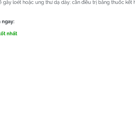
 gây loét hoặc ung thư dạ dày; cần điều trị bằng thuốc kết 
 ngay:
tốt nhất