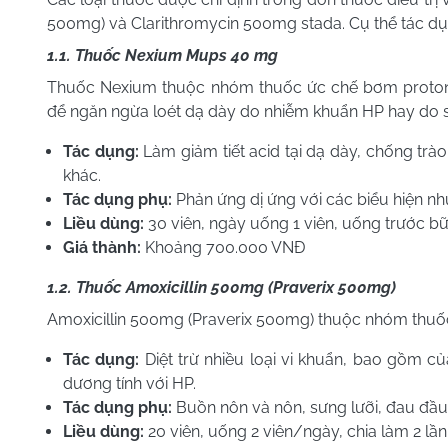
500mg) và Clarithromycin 500mg stada. Cụ thể tác dụ
1.1. Thuốc Nexium Mups 40 mg
Thuốc Nexium thuộc nhóm thuốc ức chế bơm proton
để ngăn ngừa loét dạ dày do nhiễm khuẩn HP hay do 
Tác dụng:
Làm giảm tiết acid tại dạ dày, chống trào
khác.
Tác dụng phụ
:
Phản ứng dị ứng với các biểu hiện nh
Liều dùng
:
30 viên, ngày uống 1 viên, uống trước bữ
Giá thành
:
Khoảng 700.000 VNĐ
1.2. Thuốc Amoxicillin 500mg (Praverix 500mg)
Amoxicillin 500mg (Praverix 500mg) thuộc nhóm thuốc
Tác dụng:
Diệt trừ nhiều loại vi khuẩn, bao gồm củ
dương tính với HP.
Tác dụng phụ:
Buồn nôn và nôn, sưng lưỡi, đau đầu, 
Liều dùng:
20 viên, uống 2 viên/ngày, chia làm 2 lần 