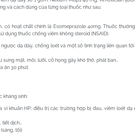
ng và cách dùng của từng loại thuốc như sau:
, có hoạt chất chính là Esomeprazole 40mg. Thuốc thườn
sử dụng thuốc chống viêm không steroid (NSAID).
 ngược dạ dày, chống loét và một số tình trạng liên quan tới
ư sưng mặt, môi, lưỡi, cổ họng gây khó thở, phát ban…
a ăn 30 phút.
 kháng sinh:
a vi khuẩn HP; điều trị các trường hợp bị đau, viêm loét dạ 
tiết dịch…
(sáng, tối)