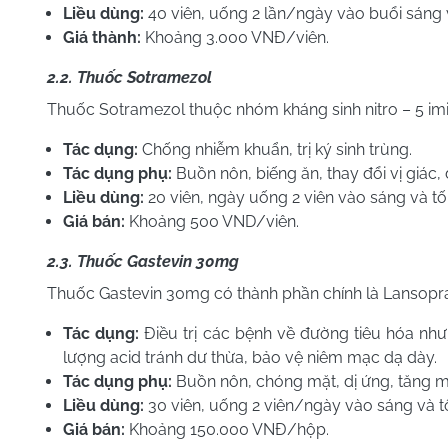
Liều dùng:
40 viên, uống 2 lần/ngày vào buổi sáng v
Giá thành:
Khoảng 3.000 VNĐ/viên.
2.2. Thuốc Sotramezol
Thuốc Sotramezol thuộc nhóm kháng sinh nitro – 5 imi
Tác dụng:
Chống nhiễm khuẩn, trị ký sinh trùng.
Tác dụng phụ
:
Buồn nôn, biếng ăn, thay đổi vị giác, 
Liều dùng
:
20 viên, ngày uống 2 viên vào sáng và tối
Giá bán
:
Khoảng 500 VND/viên.
2.3. Thuốc Gastevin 30mg
Thuốc Gastevin 30mg có thành phần chính là Lansopra
Tác dụng
:
Điều trị các bệnh về đường tiêu hóa như:
lượng acid tránh dư thừa, bảo vệ niêm mạc dạ dày.
Tác dụng phụ
:
Buồn nôn, chóng mặt, dị ứng, tăng me
Liều dùng
:
30 viên, uống 2 viên/ngày vào sáng và tố
Giá bán:
Khoảng 150.000 VNĐ/hộp.