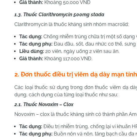
Giá thành
:
Khoảng 50.000 VNĐ
1.3. Thuốc Clarithromycin 500mg stada
Clarithromycin là thuốc kháng sinh nhóm macrolid:
Tác dụng
:
Chống nhiễm trùng chữa trị một số dạng v
Tác dụng phụ
:
Đau đầu, sốt, đau nhức cơ thể, sưng 
Liều dùng
:
20 viên, ngày uống 2 viên sau ăn.
Giá thành:
Khoảng 117.000 VNĐ.
2. Đơn thuốc điều trị viêm dạ dày mạn tính
Các loại thuốc sử dụng trong đơn thuốc viêm dạ dà
dụng, cách dụng của từng loại thuốc như sau:
2.1. Thuốc Novoxim – Clox
Novoxim – clox là thuốc kháng sinh có thành phần Amox
Tác dụng:
Điều trị nhiễm trùng, chống lại vi khuẩn H
Tác dụng phụ:
Buồn nôn và nôn, tăng bạch cầu đa nhâ