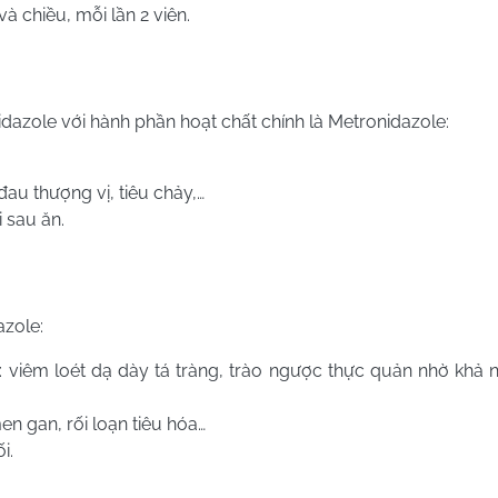
à chiều, mỗi lần 2 viên.
dazole với hành phần hoạt chất chính là Metronidazole:
đau thượng vị, tiêu chảy,…
 sau ăn.
zole:
 viêm loét dạ dày tá tràng, trào ngược thực quản nhờ khả n
n gan, rối loạn tiêu hóa…
i.