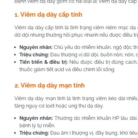
Bệnh viêm dạ dày gồm có hai loại là: viêm dạ dày cấp 
1. Viêm dạ dày cấp tính
Viêm dạ dày cấp tính là tình trạng viêm niêm mạc dạ 
dữ dội nhưng thường hồi phục nhanh nếu được điều trị k
Nguyên nhân:
Chủ yếu do nhiễm khuẩn, ngộ độc th
Triệu chứng:
Đau thượng vị dữ dội, buồn nôn, nôn, c
Tiến triển & điều trị:
Nếu được điều trị đúng cách,
thuốc giảm tiết acid và điều chỉnh lối sống.
2. Viêm dạ dày mạn tính
Viêm dạ dày mạn tính là tình trạng viêm kéo dài nhi
tăng nguy cơ loét hoặc ung thư dạ dày.
Nguyên nhân:
Thường do nhiễm khuẩn HP lâu dài, 
bệnh lý tự miễn.
Triệu chứng:
Đau âm ỉ thượng vị, đầy bụng, khó tiêu