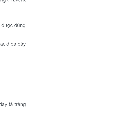
g được dùng
 acid dạ dày
dày tá tràng