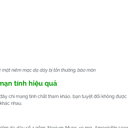
ề mặt niêm mạc dạ dày bị tổn thương, bào mòn
 mạn tính hiệu quả
 đây chỉ mang tính chất tham khảo, bạn tuyệt đối không được
 khác nhau.
ị viêm dạ dày số 1 gồm: Nexium Mups 40 mg, Amoxicillin 500