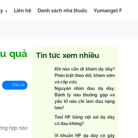
ày
Liên hệ
Danh sách nhà thuốc
Yumangel F
ệu quả
Tin tức xem nhiều
Khi nào cần đi khám dạ dày?
Phân biệt theo dõi, khám sớm
và cấp cứu
Chia sẻ
Nguyên nhân đau dạ dày:
Bệnh lý nào thường gặp và
yếu tố nào chỉ làm đau nặng
hơn?
Test HP bằng nội soi dạ dày
có đau không?
rường hợp nào
Vi khuẩn HP dạ dày có gây