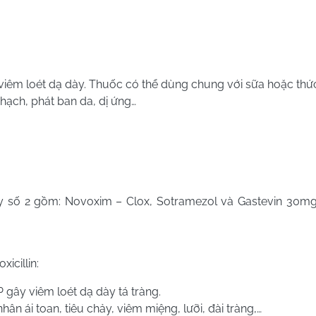
iêm loét dạ dày. Thuốc có thể dùng chung với sữa hoặc thức
hạch, phát ban da, dị ứng…
y số 2 gồm: Novoxim – Clox, Sotramezol và Gastevin 30mg.
icillin:
P gây viêm loét dạ dày tá tràng.
n ái toan, tiêu chảy, viêm miệng, lưỡi, đài tràng,…