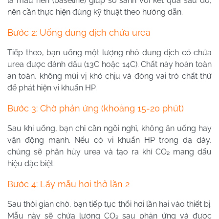
là mẫu nền (baseline) giúp so sánh với kết quả sau đó,
nên cần thực hiện đúng kỹ thuật theo hướng dẫn.
Bước 2: Uống dung dịch chứa urea
Tiếp theo, bạn uống một lượng nhỏ dung dịch có chứa
urea được đánh dấu (13C hoặc 14C). Chất này hoàn toàn
an toàn, không mùi vị khó chịu và đóng vai trò chất thử
để phát hiện vi khuẩn HP.
Bước 3: Chờ phản ứng (khoảng 15-20 phút)
Sau khi uống, bạn chỉ cần ngồi nghỉ, không ăn uống hay
vận động mạnh. Nếu có vi khuẩn HP trong dạ dày,
chúng sẽ phân hủy urea và tạo ra khí CO₂ mang dấu
hiệu đặc biệt.
Bước 4: Lấy mẫu hơi thở lần 2
Sau thời gian chờ, bạn tiếp tục thổi hơi lần hai vào thiết bị.
Mẫu này sẽ chứa lượng CO₂ sau phản ứng và được