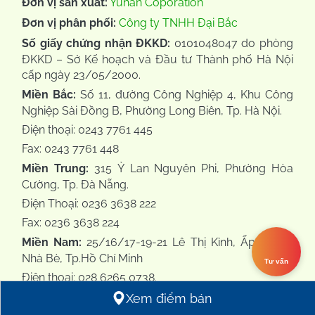
Đơn vị sản xuất:
Yuhan Coporation
Đơn vị phân phối:
Công ty TNHH Đại Bắc
Số giấy chứng nhận ĐKKD:
0101048047 do phòng
ĐKKD – Sở Kế hoạch và Đầu tư Thành phố Hà Nội
cấp ngày 23/05/2000.
Miền Bắc:
Số 11, đường Công Nghiệp 4, Khu Công
Nghiệp Sài Đồng B, Phường Long Biên, Tp. Hà Nội.
Điện thoại: 0243 7761 445
Fax: 0243 7761 448
Miền Trung:
315 Ỷ Lan Nguyên Phi, Phường Hòa
Cường, Tp. Đà Nẵng.
Điện Thoại: 0236 3638 222
Fax: 0236 3638 224
Miền Nam:
25/16/17-19-21 Lê Thị Kỉnh, Ấp 72, Xã
Nhà Bè, Tp.Hồ Chí Minh
Tư vấn
Điện thoại: 028 6265 0738.
Fax: 02862646868
Xem điểm bán