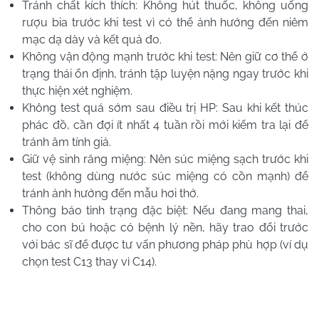
Tránh chất kích thích: Không hút thuốc, không uống
rượu bia trước khi test vì có thể ảnh hưởng đến niêm
mạc dạ dày và kết quả đo.
Không vận động mạnh trước khi test: Nên giữ cơ thể ở
trạng thái ổn định, tránh tập luyện nặng ngay trước khi
thực hiện xét nghiệm.
Không test quá sớm sau điều trị HP: Sau khi kết thúc
phác đồ, cần đợi ít nhất 4 tuần rồi mới kiểm tra lại để
tránh âm tính giả.
Giữ vệ sinh răng miệng: Nên súc miệng sạch trước khi
test (không dùng nước súc miệng có cồn mạnh) để
tránh ảnh hưởng đến mẫu hơi thở.
Thông báo tình trạng đặc biệt: Nếu đang mang thai,
cho con bú hoặc có bệnh lý nền, hãy trao đổi trước
với bác sĩ để được tư vấn phương pháp phù hợp (ví dụ
chọn test C13 thay vì C14).