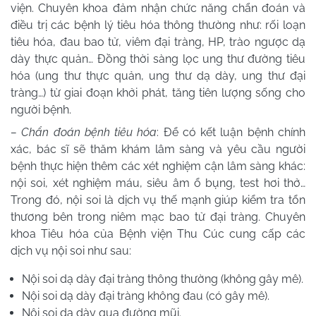
viện. Chuyên khoa đảm nhận chức năng chẩn đoán và
điều trị các bệnh lý tiêu hóa thông thường như: rối loạn
tiêu hóa, đau bao tử, viêm đại tràng, HP, trào ngược dạ
dày thực quản… Đồng thời sàng lọc ung thư đường tiêu
hóa (ung thư thực quản, ung thư dạ dày, ung thư đại
tràng…) từ giai đoạn khởi phát, tăng tiên lượng sống cho
người bệnh.
– Chẩn đoán bệnh tiêu hóa
: Để có kết luận bệnh chính
xác, bác sĩ sẽ thăm khám lâm sàng và yêu cầu người
bệnh thực hiện thêm các xét nghiệm cận lâm sàng khác:
nội soi, xét nghiệm máu, siêu âm ổ bụng, test hơi thở…
Trong đó, nội soi là dịch vụ thế mạnh giúp kiểm tra tổn
thương bên trong niêm mạc bao tử đại tràng. Chuyên
khoa Tiêu hóa của Bệnh viện Thu Cúc cung cấp các
dịch vụ nội soi như sau:
Nội soi dạ dày đại tràng thông thường (không gây mê).
Nội soi dạ dày đại tràng không đau (có gây mê).
Nội soi dạ dày qua đường mũi.