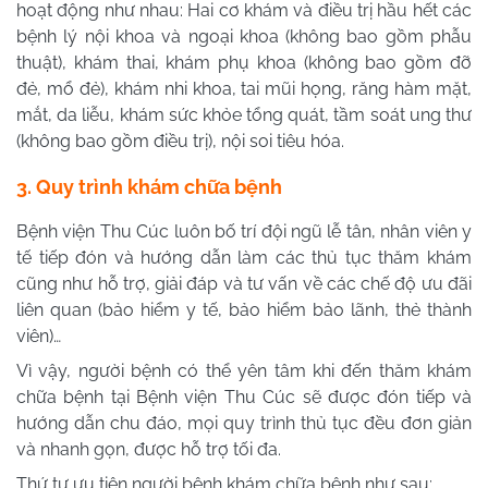
hoạt động như nhau: Hai cơ khám và điều trị hầu hết các
bệnh lý nội khoa và ngoại khoa (không bao gồm phẫu
thuật), khám thai, khám phụ khoa (không bao gồm đỡ
đẻ, mổ đẻ), khám nhi khoa, tai mũi họng, răng hàm mặt,
mắt, da liễu, khám sức khỏe tổng quát, tầm soát ung thư
(không bao gồm điều trị), nội soi tiêu hóa.
3. Quy trình khám chữa bệnh
Bệnh viện Thu Cúc luôn bố trí đội ngũ lễ tân, nhân viên y
tế tiếp đón và hướng dẫn làm các thủ tục thăm khám
cũng như hỗ trợ, giải đáp và tư vấn về các chế độ ưu đãi
liên quan (bảo hiểm y tế, bảo hiểm bảo lãnh, thẻ thành
viên)…
Vì vậy, người bệnh có thể yên tâm khi đến thăm khám
chữa bệnh tại Bệnh viện Thu Cúc sẽ được đón tiếp và
hướng dẫn chu đáo, mọi quy trình thủ tục đều đơn giản
và nhanh gọn, được hỗ trợ tối đa.
Thứ tự ưu tiên người bệnh khám chữa bệnh như sau: