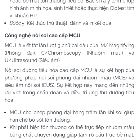
hoặc bề mặt tổn thương nếu có. Bác sĩ ra y lệnh chụp
hình ảnh minh họa, sinh thiết hoặc thực hiện Clotest tìm
vi khuẩn HP.
Bước 5
: Kết thúc thủ thuật, đánh và in kết quả.
Công nghệ nội soi cao cấp MCU:
MCU là viết tắt lần lượt 3 chữ cái đầu của: M/ Magnifying
(Phóng đại); C/Chromoscopy (Nhuộm màu) và
U/Ultrasound (Siêu âm).
Nội soi đường tiêu hóa cao cấp MCU là sự kết hợp của
phương pháp nội soi phóng đại nhuộm màu (MCE) và
siêu âm nội soi (EUS). Sự kết hợp này mang đến những
ưu việt trong chẩn đoán và điều trị ung thư đường tiêu
hóa:
MCU cho phép phóng đại hàng trăm lần khi soi giúp
hạn chế bỏ sót tổn thương.
Khi phát hiện tổn thương có thể trực tiếp nhuộm màu
bằng chất chuyên dụng giúp làm rõ cấu trúc bề mặt,