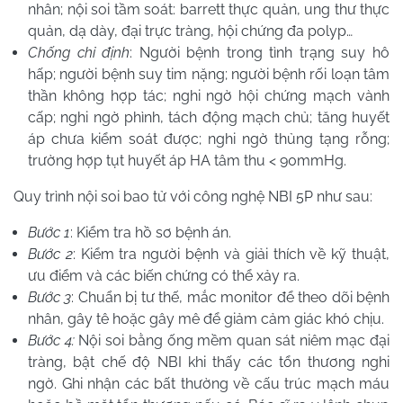
nhân; nội soi tầm soát: barrett thực quản, ung thư thực
quản, dạ dày, đại trực tràng, hội chứng đa polyp…
Chống chỉ định
: Người bệnh trong tình trạng suy hô
hấp; người bệnh suy tim nặng; người bệnh rối loạn tâm
thần không hợp tác; nghi ngờ hội chứng mạch vành
cấp; nghi ngờ phình, tách động mạch chủ; tăng huyết
áp chưa kiểm soát được; nghi ngờ thủng tạng rỗng;
trường hợp tụt huyết áp HA tâm thu < 90mmHg.
Quy trình nội soi bao tử với công nghệ NBI 5P như sau:
Bước 1
: Kiểm tra hồ sơ bệnh án.
Bước 2
: Kiểm tra người bệnh và giải thích về kỹ thuật,
ưu điểm và các biến chứng có thể xảy ra.
Bước 3
: Chuẩn bị tư thế, mắc monitor để theo dõi bệnh
nhân, gây tê hoặc gây mê để giảm cảm giác khó chịu.
Bước 4:
Nội soi bằng ống mềm quan sát niêm mạc đại
tràng, bật chế độ NBI khi thấy các tổn thương nghi
ngờ. Ghi nhận các bất thường về cấu trúc mạch máu