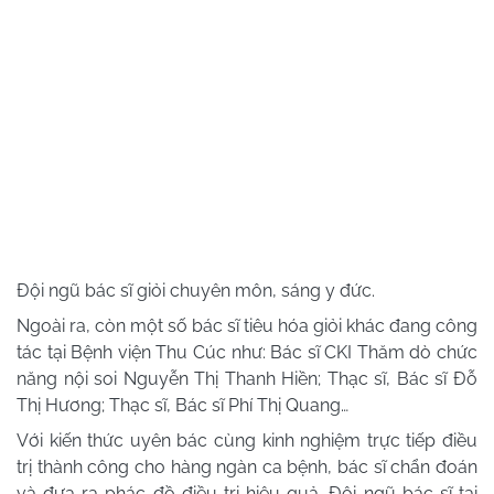
Đội ngũ bác sĩ giỏi chuyên môn, sáng y đức.
Ngoài ra, còn một số bác sĩ tiêu hóa giỏi khác đang công
tác tại Bệnh viện Thu Cúc như: Bác sĩ CKI Thăm dò chức
năng nội soi Nguyễn Thị Thanh Hiền; Thạc sĩ, Bác sĩ Đỗ
Thị Hương; Thạc sĩ, Bác sĩ Phí Thị Quang…
Với kiến thức uyên bác cùng kinh nghiệm trực tiếp điều
trị thành công cho hàng ngàn ca bệnh, bác sĩ chẩn đoán
và đưa ra phác đồ điều trị hiệu quả. Đội ngũ bác sĩ tại