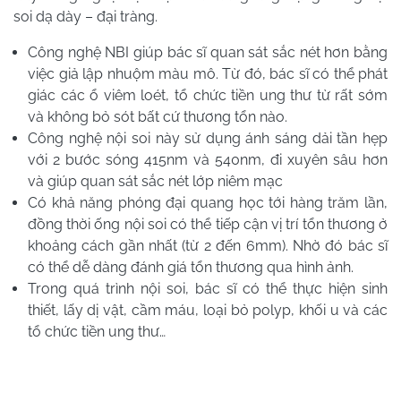
soi dạ dày – đại tràng.
Công nghệ NBI giúp bác sĩ quan sát sắc nét hơn bằng
việc giả lập nhuộm màu mô. Từ đó, bác sĩ có thể phát
giác các ổ viêm loét, tổ chức tiền ung thư từ rất sớm
và không bỏ sót bất cứ thương tổn nào.
Công nghệ nội soi này sử dụng ánh sáng dải tần hẹp
với 2 bước sóng 415nm và 540nm, đi xuyên sâu hơn
và giúp quan sát sắc nét lớp niêm mạc
Có khả năng phóng đại quang học tới hàng trăm lần,
đồng thời ống nội soi có thể tiếp cận vị trí tổn thương ở
khoảng cách gần nhất (từ 2 đến 6mm). Nhờ đó bác sĩ
có thể dễ dàng đánh giá tổn thương qua hình ảnh.
Trong quá trình nội soi, bác sĩ có thể thực hiện sinh
thiết, lấy dị vật, cầm máu, loại bỏ polyp, khối u và các
tổ chức tiền ung thư…