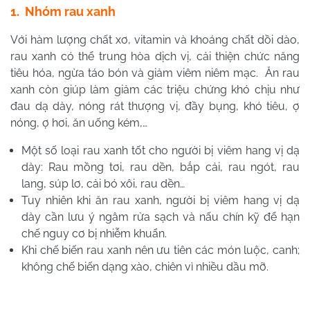
1. Nhóm rau xanh
Với hàm lượng chất xơ, vitamin và khoáng chất dồi dào,
rau xanh có thể trung hòa dịch vị, cải thiện chức năng
tiêu hóa, ngừa táo bón và giảm viêm niêm mạc. Ăn rau
xanh còn giúp làm giảm các triệu chứng khó chịu như
đau dạ dày, nóng rát thượng vị, đầy bụng, khó tiêu, ợ
nóng, ợ hơi, ăn uống kém,…
Một số loại rau xanh tốt cho người bị viêm hang vị dạ
dày: Rau mồng tơi, rau dền, bắp cải, rau ngót, rau
lang, súp lơ, cải bó xôi, rau dền…
Tuy nhiên khi ăn rau xanh, người bị viêm hang vị dạ
dày cần lưu ý ngâm rửa sạch và nấu chín kỹ để hạn
chế nguy cơ bị nhiễm khuẩn.
Khi chế biến rau xanh nên ưu tiên các món luộc, canh;
không chế biến dạng xào, chiên vì nhiều dầu mỡ.