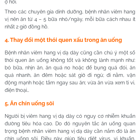
ợ hơi.
Theo các chuyên gia dinh dưỡng, bệnh nhân viêm hang
vị nên ăn từ 4 – 5 bữa nhỏ/ngày, mỗi bữa cách nhau ít
nhất 2 giờ đồng hồ.
4. Thay đổi một thói quen xấu trong ăn uống
Bệnh nhân viêm hang vị dạ dày cũng cần chú ý một số
thói quen ăn uống không tốt và không lành mạnh như:
bỏ bữa, nhịn ăn, ăn quá no hoặc để bụng quá đói, ăn
quá nhanh, ăn đêm hoặc sát giờ đi ngủ; đi nằm, vận
động mạnh hoặc tắm ngay sau ăn; vừa ăn vừa xem ti vi,
điện thoại…
5. Ăn chín uống sôi
Người bị viêm hang vị dạ dày có nguy cơ nhiễm khuẩn
đường tiêu hóa cao. Do đó nguyên tắc ăn uống quan
trọng bệnh nhân viêm hang vị dạ dày cần nắm đó là ăn
chín uống sôi. Điều này giúp tiêu diệt virus, vi khuẩn,