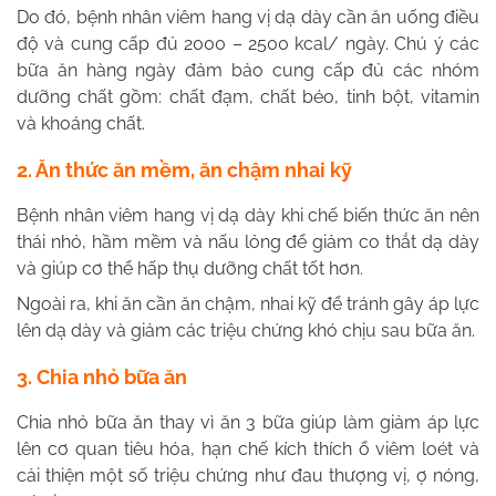
Do đó, bệnh nhân viêm hang vị dạ dày cần ăn uống điều
độ và cung cấp đủ 2000 – 2500 kcal/ ngày. Chú ý các
bữa ăn hàng ngày đảm bảo cung cấp đủ các nhóm
dưỡng chất gồm: chất đạm, chất béo, tinh bột, vitamin
và khoáng chất.
2. Ăn thức ăn mềm, ăn chậm nhai kỹ
Bệnh nhân viêm hang vị dạ dày khi chế biến thức ăn nên
thái nhỏ, hầm mềm và nấu lỏng để giảm co thắt dạ dày
và giúp cơ thể hấp thụ dưỡng chất tốt hơn.
Ngoài ra, khi ăn cần ăn chậm, nhai kỹ để tránh gây áp lực
lên dạ dày và giảm các triệu chứng khó chịu sau bữa ăn.
3. Chia nhỏ bữa ăn
Chia nhỏ bữa ăn thay vì ăn 3 bữa giúp làm giảm áp lực
lên cơ quan tiêu hóa, hạn chế kích thích ổ viêm loét và
cải thiện một số triệu chứng như đau thượng vị, ợ nóng,