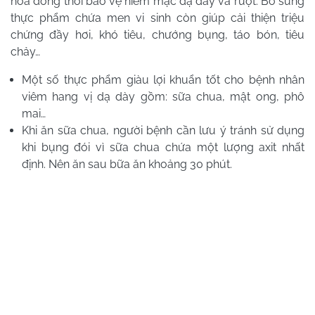
hóa đồng thời bảo vệ niêm mạc dạ dày và ruột. Bổ sung
thực phẩm chứa men vi sinh còn giúp cải thiện triệu
chứng đầy hơi, khó tiêu, chướng bụng, táo bón, tiêu
chảy…
Một số thực phẩm giàu lợi khuẩn tốt cho bệnh nhân
viêm hang vị dạ dày gồm: sữa chua, mật ong, phô
mai…
Khi ăn sữa chua, người bệnh cần lưu ý tránh sử dụng
khi bụng đói vì sữa chua chứa một lượng axit nhất
định. Nên ăn sau bữa ăn khoảng 30 phút.