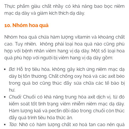
Thực phẩm giàu chất nhầy có khả năng bao bọc niêm
mạc dạ dày và giảm kích thích dạ dày.
10. Nhóm hoa quả
Nhóm hoa quả chứa hàm lượng vitamin và khoáng chất
cao. Tuy nhiên, không phải loại hoa quả nào cũng phù
hợp với bệnh nhân viêm hang vị dạ dày. Một số loại hoa
quả phù hợp với người bị viêm hang vị dạ dày gồm:
Bơ:
Hỗ trợ tiêu hóa, không gây kích ứng niêm mạc dạ
dày bị tổn thương. Chất chống oxy hoá và các axit béo
trong quả bơ cũng thúc đẩy sửa chữa các tế bào bị
hư.
Chuối:
Chuối có khả năng trung hòa axit dịch vị, từ đó
kiểm soát tốt tình trạng viêm nhiễm niêm mạc dạ dày.
Hàm lượng kali và pectin dồi dào trong chuối còn thúc
đẩy quá trình tiêu hóa thức ăn.
Táo
: Nhờ có hàm lượng chất xơ hoà tan cao nên quả