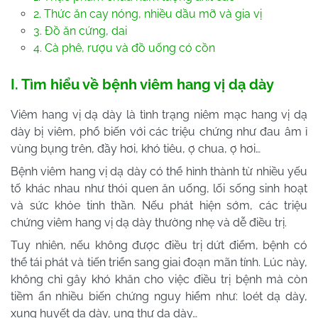
2. Thức ăn cay nóng, nhiều dầu mỡ và gia vị
3. Đồ ăn cứng, dai
4. Cà phê, rượu và đồ uống có cồn
I. Tìm hiểu về bệnh viêm hang vị dạ dày
Viêm hang vị dạ dày là tình trạng niêm mạc hang vị dạ
dày bị viêm, phổ biến với các triệu chứng như đau âm ỉ
vùng bụng trên, đầy hơi, khó tiêu, ợ chua, ợ hơi…
Bệnh viêm hang vị dạ dày có thể hình thành từ nhiều yếu
tố khác nhau như thói quen ăn uống, lối sống sinh hoạt
và sức khỏe tinh thần. Nếu phát hiện sớm, các triệu
chứng viêm hang vị dạ dày thường nhẹ và dễ điều trị.
Tuy nhiên, nếu không được điều trị dứt điểm, bệnh có
thể tái phát và tiến triển sang giai đoạn mãn tính. Lúc này,
không chỉ gây khó khăn cho việc điều trị bệnh mà còn
tiềm ẩn nhiều biến chứng nguy hiểm như: loét dạ dày,
xung huyết dạ dày, ung thư dạ dày…