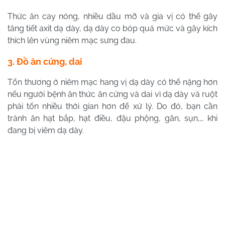
Thức ăn cay nóng, nhiều dầu mỡ và gia vị có thể gây
tăng tiết axit dạ dày, dạ dày co bóp quá mức và gây kích
thích lên vùng niêm mạc sưng đau.
3. Đồ ăn cứng, dai
Tổn thương ở niêm mạc hang vị dạ dày có thể nặng hơn
nếu người bệnh ăn thức ăn cứng và dai vì dạ dày và ruột
phải tốn nhiều thời gian hơn để xử lý. Do đó, bạn cần
tránh ăn hạt bắp, hạt điều, đậu phộng, gân, sụn,… khi
đang bị viêm dạ dày.