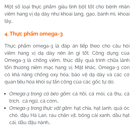
Một số loại thực phẩm giàu tinh bột tốt cho bệnh nhân
viêm hang vị dạ dày như khoai lang, gạo, bánh mì, khoai
tây…
4. Thực phẩm omega-3
Thực phẩm omega-3 là đáp án tiếp theo cho câu hỏi
viêm hang vị dạ dày nên ăn gì tốt. Công dụng của
Omega-3 là chống viêm, thúc đẩy quá trình chữa lành
tổn thương niêm mạc hang vị. Mặt khác, Omega-3 còn
có khả năng chống oxy hóa, bảo vệ dạ dày và các cơ
quan tiêu hóa khỏi sự tấn công của các gốc tự do.
Omega-3 trong cá béo gồm
: cá hồi, cá mòi, cá thu, cá
trích, cá ngừ, cá cơm…
Omega-3 trong thực vật gồm
: hạt chia, hạt lanh, quả óc
chó, đậu Hà Lan, rau chân vịt, bông cải xanh, dầu hạt
cải, dầu đậu nành…