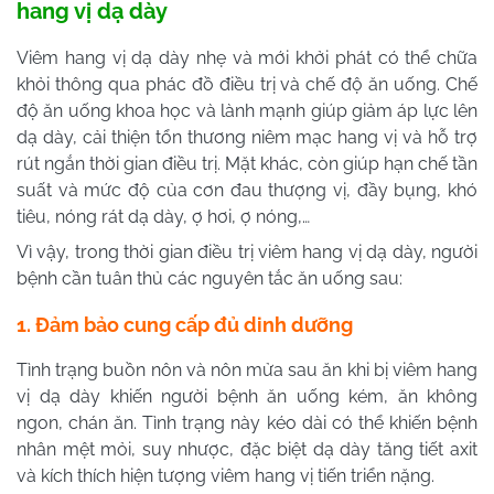
hang vị dạ dày
Viêm hang vị dạ dày nhẹ và mới khởi phát có thể chữa
khỏi thông qua phác đồ điều trị và chế độ ăn uống. Chế
độ ăn uống khoa học và lành mạnh giúp giảm áp lực lên
dạ dày, cải thiện tổn thương niêm mạc hang vị và hỗ trợ
rút ngắn thời gian điều trị. Mặt khác, còn giúp hạn chế tần
suất và mức độ của cơn đau thượng vị, đầy bụng, khó
tiêu, nóng rát dạ dày, ợ hơi, ợ nóng,…
Vì vậy, trong thời gian điều trị viêm hang vị dạ dày, người
bệnh cần tuân thủ các nguyên tắc ăn uống sau:
1. Đảm bảo cung cấp đủ dinh dưỡng
Tình trạng buồn nôn và nôn mửa sau ăn khi bị viêm hang
vị dạ dày khiến người bệnh ăn uống kém, ăn không
ngon, chán ăn. Tình trạng này kéo dài có thể khiến bệnh
nhân mệt mỏi, suy nhược, đặc biệt dạ dày tăng tiết axit
và kích thích hiện tượng viêm hang vị tiến triển nặng.