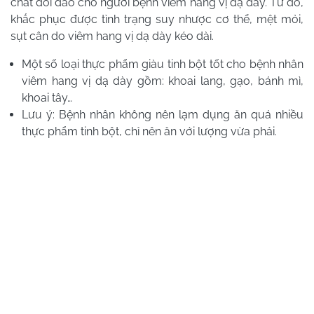
chất dồi dào cho người bệnh viêm hang vị dạ dày. Từ đó,
khắc phục được tình trạng suy nhược cơ thể, mệt mỏi,
sụt cân do viêm hang vị dạ dày kéo dài.
Một số loại thực phẩm giàu tinh bột tốt cho bệnh nhân
viêm hang vị dạ dày gồm: khoai lang, gạo, bánh mì,
khoai tây…
Lưu ý: Bệnh nhân không nên lạm dụng ăn quá nhiều
thực phẩm tinh bột, chỉ nên ăn với lượng vừa phải.