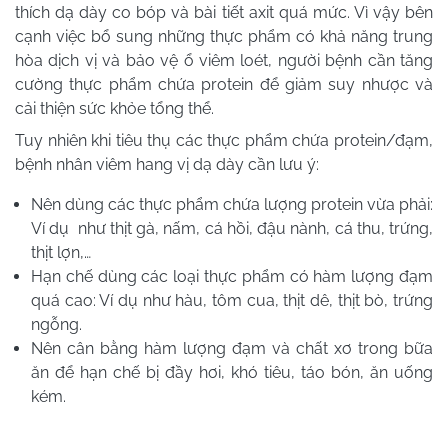
thích dạ dày co bóp và bài tiết axit quá mức. Vì vậy bên
cạnh việc bổ sung những thực phẩm có khả năng trung
hòa dịch vị và bảo vệ ổ viêm loét, người bệnh cần tăng
cường thực phẩm chứa protein để giảm suy nhược và
cải thiện sức khỏe tổng thể.
Tuy nhiên khi tiêu thụ các thực phẩm chứa protein/đạm,
bệnh nhân viêm hang vị dạ dày cần lưu ý:
Nên dùng các thực phẩm chứa lượng protein vừa phải:
Ví dụ như thịt gà, nấm, cá hồi, đậu nành, cá thu, trứng,
thịt lợn,…
Hạn chế dùng các loại thực phẩm có hàm lượng đạm
quá cao: Ví dụ như hàu, tôm cua, thịt dê, thịt bò, trứng
ngỗng.
Nên cân bằng hàm lượng đạm và chất xơ trong bữa
ăn để hạn chế bị đầy hơi, khó tiêu, táo bón, ăn uống
kém.