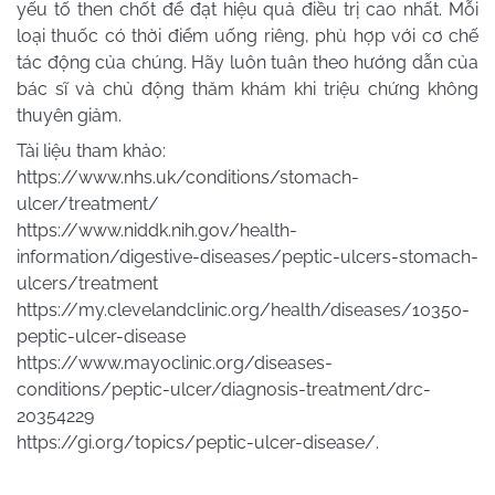
yếu tố then chốt để đạt hiệu quả điều trị cao nhất. Mỗi
loại thuốc có thời điểm uống riêng, phù hợp với cơ chế
tác động của chúng. Hãy luôn tuân theo hướng dẫn của
bác sĩ và chủ động thăm khám khi triệu chứng không
thuyên giảm.
Tài liệu tham khảo:
https://www.nhs.uk/conditions/stomach-
ulcer/treatment/
https://www.niddk.nih.gov/health-
information/digestive-diseases/peptic-ulcers-stomach-
ulcers/treatment
https://my.clevelandclinic.org/health/diseases/10350-
peptic-ulcer-disease
https://www.mayoclinic.org/diseases-
conditions/peptic-ulcer/diagnosis-treatment/drc-
20354229
https://gi.org/topics/peptic-ulcer-disease/.