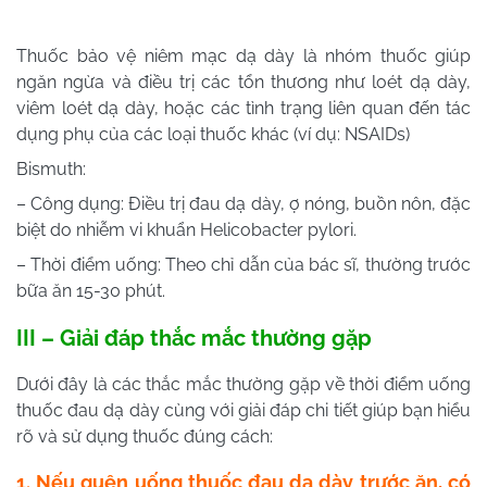
Thuốc bảo vệ niêm mạc dạ dày là nhóm thuốc giúp
ngăn ngừa và điều trị các tổn thương như loét dạ dày,
viêm loét dạ dày, hoặc các tình trạng liên quan đến tác
dụng phụ của các loại thuốc khác (ví dụ: NSAIDs)
Bismuth:
– Công dụng: Điều trị đau dạ dày, ợ nóng, buồn nôn, đặc
biệt do nhiễm vi khuẩn Helicobacter pylori.
– Thời điểm uống: Theo chỉ dẫn của bác sĩ, thường trước
bữa ăn 15-30 phút.
III – Giải đáp thắc mắc thường gặp
Dưới đây là các thắc mắc thường gặp về thời điểm uống
thuốc đau dạ dày cùng với giải đáp chi tiết giúp bạn hiểu
rõ và sử dụng thuốc đúng cách:
1. Nếu quên uống thuốc đau dạ dày trước ăn, có