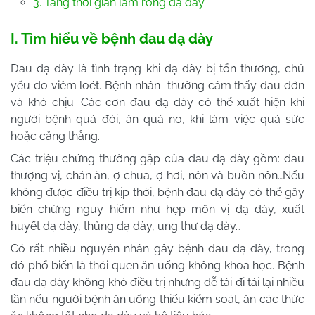
3. Tăng thời gian làm rỗng dạ dày
I. Tìm hiểu về bệnh đau dạ dày
Đau dạ dày là tình trạng khi dạ dày bị tổn thương, chủ
yếu do viêm loét. Bệnh nhân thường cảm thấy đau đớn
và khó chịu. Các cơn đau dạ dày có thể xuất hiện khi
người bệnh quá đói, ăn quá no, khi làm việc quá sức
hoặc căng thẳng.
Các triệu chứng thường gặp của đau dạ dày gồm: đau
thượng vị, chán ăn, ợ chua, ợ hơi, nôn và buồn nôn…Nếu
không được điều trị kịp thời, bệnh đau dạ dày có thể gây
biến chứng nguy hiểm như hẹp môn vị dạ dày, xuất
huyết dạ dày, thủng dạ dày, ung thư dạ dày…
Có rất nhiều nguyên nhân gây bệnh đau dạ dày, trong
đó phổ biến là thói quen ăn uống không khoa học. Bệnh
đau dạ dày không khó điều trị nhưng dễ tái đi tái lại nhiều
lần nếu người bệnh ăn uống thiếu kiểm soát, ăn các thức