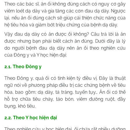
Theo các bác sĩ, ăn ổi không đúng cách có nguy cơ gây
viêm loét dạ dày và gia tăng các cơn đau dạ dày. Ngược
lại, nếu ăn ổi đúng cách sẽ giúp cải thiện chức năng của
hệ tiêu hóa và giảm bớt triệu chứng của bệnh dạ dày.
Vậy đau dạ dày có ăn được ổi không? Câu trả lời là ăn
được nhưng bạn phải biết cách ăn đúng. Dưới đây là lý
do người bệnh đau dạ dày nên ăn ổi theo nghiên cứu
của Đông y và Y học hiện đại:
2.1. Theo Đông y
Theo Đông y, quả ổi có tính kiện tỳ điều vị. Đây là thuật
ngữ nói về phương pháp điều trị các chứng bệnh về tiêu
hóa, bao gồm: dạ dày, tá tràng, tuyến tụy… Ăn ổi có thể
hỗ trợ chữa tiêu chảy, táo bón, viêm đường ruột, đầy
bụng, khó tiêu.
2.2. Theo Y học hiện đại
Theo nghiên cứu y học hiện đại, ổi chứa rất nhiều dưỡng