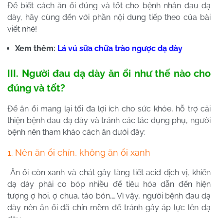
Để biết cách ăn ổi đúng và tốt cho bệnh nhân đau dạ
dày, hãy cùng đến với phần nội dung tiếp theo của bài
viết nhé!
Xem thêm:
Lá vú sữa chữa trào ngược dạ dày
III. Người đau dạ dày ăn ổi như thế nào cho
đúng và tốt?
Để ăn ổi mang lại tối đa lợi ích cho sức khỏe, hỗ trợ cải
thiện bệnh đau dạ dày và tránh các tác dụng phụ, người
bệnh nên tham khảo cách ăn dưới đây:
1. Nên ăn ổi chín, không ăn ổi xanh
Ăn ổi còn xanh và chát gây tăng tiết acid dịch vị, khiến
dạ dày phải co bóp nhiều để tiêu hóa dẫn đến hiện
tượng ợ hơi, ợ chua, táo bón,… Vì vậy, người bệnh đau dạ
dày nên ăn ổi đã chín mềm để tránh gây áp lực lên dạ