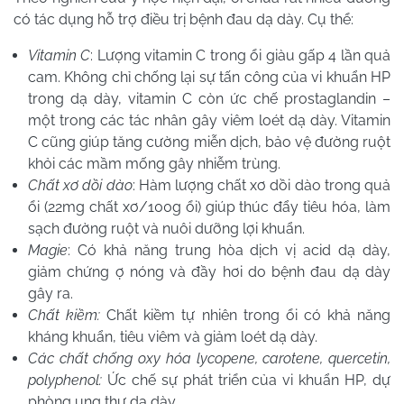
có tác dụng hỗ trợ điều trị bệnh đau dạ dày. Cụ thể:
Vitamin C
: Lượng vitamin C trong ổi giàu gấp 4 lần quả
cam. Không chỉ chống lại sự tấn công của vi khuẩn HP
trong dạ dày, vitamin C còn ức chế prostaglandin –
một trong các tác nhân gây viêm loét dạ dày. Vitamin
C cũng giúp tăng cường miễn dịch, bảo vệ đường ruột
khỏi các mầm mống gây nhiễm trùng.
Chất xơ dồi dào
: Hàm lượng chất xơ dồi dào trong quả
ổi (22mg chất xơ/100g ổi) giúp thúc đẩy tiêu hóa, làm
sạch đường ruột và nuôi dưỡng lợi khuẩn.
Magie
: Có khả năng trung hòa dịch vị acid dạ dày,
giảm chứng ợ nóng và đầy hơi do bệnh đau dạ dày
gây ra.
Chất kiềm:
Chất kiềm tự nhiên trong ổi có khả năng
kháng khuẩn, tiêu viêm và giảm loét dạ dày.
Các chất chống oxy hóa lycopene, carotene, quercetin,
polyphenol:
Ức chế sự phát triển của vi khuẩn HP, dự
phòng ung thư dạ dày.