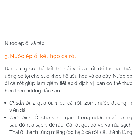
Nước ép ổi và táo
3. Nước ép ổi kết hợp cà rốt
Bạn cũng có thể kết hợp ổi với cà rốt để tạo ra thức
uống có lợi cho sức khỏe hệ tiêu hóa và dạ dày. Nước ép
ổi cà rốt giúp làm giảm tiết acid dịch vị, bạn có thể thực
hiện theo hướng dẫn sau:
Chuẩn bị:
2 quả ổi, 1 củ cà rốt, 20ml nước đường, 3
viên đá.
Thực hiện:
Ổi cho vào ngâm trong nước muối loãng
sau đó rửa sạch, để ráo. Cà rốt gọt bỏ vỏ và rửa sạch.
Thái ổi thành từng miếng (bỏ hạt); cà rốt cắt thành từng