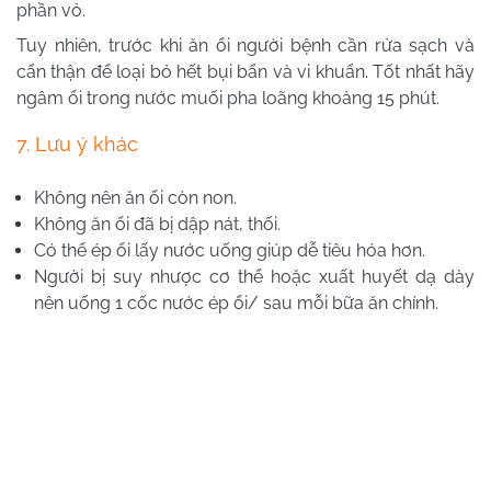
phần vỏ.
Tuy nhiên, trước khi ăn ổi người bệnh cần rửa sạch và
cẩn thận để loại bỏ hết bụi bẩn và vi khuẩn. Tốt nhất hãy
ngâm ổi trong nước muối pha loãng khoảng 15 phút.
7. Lưu ý khác
Không nên ăn ổi còn non.
Không ăn ổi đã bị dập nát, thối.
Có thể ép ổi lấy nước uống giúp dễ tiêu hóa hơn.
Người bị suy nhược cơ thể hoặc xuất huyết dạ dày
nên uống 1 cốc nước ép ổi/ sau mỗi bữa ăn chính.