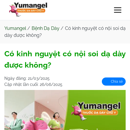
Yumangel
/
Bệnh Dạ Dày
/
Có kinh nguyệt có nội soi dạ
dày được không?
Có kinh nguyệt có nội soi dạ dày
được không?
Ngày đăng:
21/03/2025
Chia sẻ
Cập nhật lần cuối:
26/06/2025