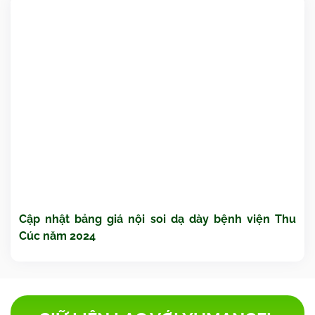
Cập nhật bảng giá nội soi dạ dày bệnh viện Thu
Cúc năm 2024