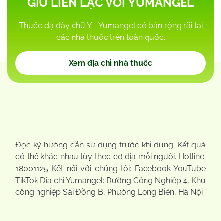
GIỮ LIÊN LẠC VỚI YUMANGEL
Thuốc dạ dày chữ Y - Yumangel có bán rộng rãi tại
các nhà thuốc trên toàn quốc.
Xem địa chỉ nhà thuốc
Đọc kỹ hướng dẫn sử dụng trước khi dùng. Kết quả
có thể khác nhau tùy theo cơ địa mỗi người. Hotline:
18001125 Kết nối với chúng tôi: Facebook YouTube
TikTok Địa chỉ Yumangel: Đường Công Nghiệp 4, Khu
công nghiệp Sài Đồng B, Phường Long Biên, Hà Nội