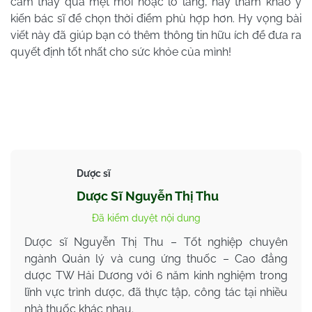
cảm thấy quá mệt mỏi hoặc lo lắng, hãy tham khảo ý
kiến bác sĩ để chọn thời điểm phù hợp hơn. Hy vọng bài
viết này đã giúp bạn có thêm thông tin hữu ích để đưa ra
quyết định tốt nhất cho sức khỏe của mình!
Dược sĩ
Dược Sĩ Nguyễn Thị Thu
Đã kiểm duyệt nội dung
Dược sĩ Nguyễn Thị Thu – Tốt nghiệp chuyên
ngành Quản lý và cung ứng thuốc – Cao đẳng
dược TW Hải Dương với 6 năm kinh nghiệm trong
lĩnh vực trình dược, đã thực tập, công tác tại nhiều
nhà thuốc khác nhau.