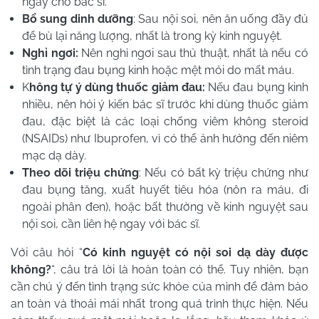
ngay cho bác sĩ.
Bổ sung dinh dưỡng
: Sau nội soi, nên ăn uống đầy đủ
để bù lại năng lượng, nhất là trong kỳ kinh nguyệt.
Nghỉ ngơi:
Nên nghỉ ngơi sau thủ thuật, nhất là nếu có
tình trạng đau bụng kinh hoặc mệt mỏi do mất máu.
K
hông tự ý dùng thuốc giảm đau:
Nếu đau bụng kinh
nhiều, nên hỏi ý kiến bác sĩ trước khi dùng thuốc giảm
đau, đặc biệt là các loại chống viêm không steroid
(NSAIDs) như Ibuprofen, vì có thể ảnh hưởng đến niêm
mạc dạ dày.
Theo dõi triệu chứng
: Nếu có bất kỳ triệu chứng như
đau bụng tăng, xuất huyết tiêu hóa (nôn ra máu, đi
ngoài phân đen), hoặc bất thường về kinh nguyệt sau
nội soi, cần liên hệ ngay với bác sĩ.
Với câu hỏi “
Có kinh nguyệt có nội soi dạ dày được
không?
“, câu trả lời là hoàn toàn có thể. Tuy nhiên, bạn
cần chú ý đến tình trạng sức khỏe của mình để đảm bảo
an toàn và thoải mái nhất trong quá trình thực hiện. Nếu