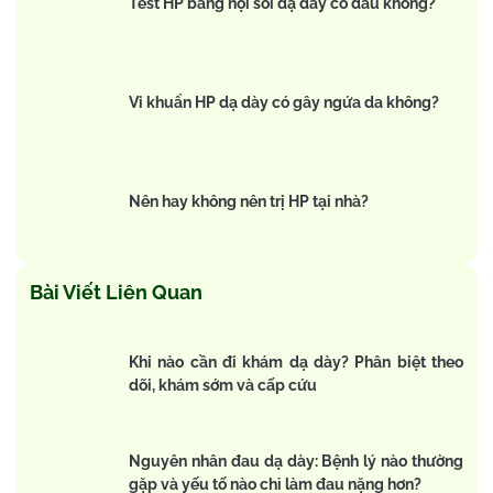
Test HP bằng nội soi dạ dày có đau không?
Vi khuẩn HP dạ dày có gây ngứa da không?
Nên hay không nên trị HP tại nhà?
Bài Viết Liên Quan
Khi nào cần đi khám dạ dày? Phân biệt theo
dõi, khám sớm và cấp cứu
Nguyên nhân đau dạ dày: Bệnh lý nào thường
gặp và yếu tố nào chỉ làm đau nặng hơn?