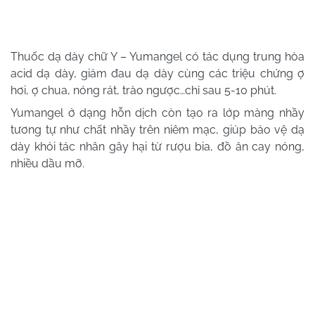
Thuốc dạ dày chữ Y – Yumangel có tác dụng trung hòa
acid dạ dày, giảm đau dạ dày cùng các triệu chứng ợ
hơi, ợ chua, nóng rát, trào ngược…chỉ sau 5-10 phút.
Yumangel ở dạng hỗn dịch còn tạo ra lớp màng nhầy
tương tự như chất nhầy trên niêm mạc, giúp bảo vệ dạ
dày khỏi tác nhân gây hại từ rượu bia, đồ ăn cay nóng,
nhiều dầu mỡ.