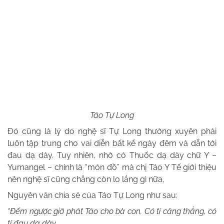
Táo Tự Long
Đó cũng là lý do nghệ sĩ Tự Long thường xuyên phải
luôn tập trung cho vai diễn bất kể ngày đêm và dẫn tới
đau dạ dày. Tuy nhiên, nhờ có Thuốc dạ dày chữ Y –
Yumangel – chính là “món đồ” mà chị Táo Y Tế giới thiệu
nên nghệ sĩ cũng chẳng còn lo lắng gì nữa,
Nguyên văn chia sẻ của Táo Tự Long như sau:
“Đếm ngược giờ phát Táo cho bà con. Có tí căng thẳng, có
tí đau dạ dày.