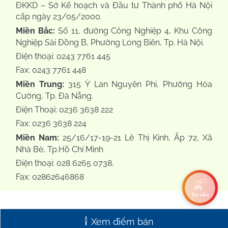
ĐKKD – Sở Kế hoạch và Đầu tư Thành phố Hà Nội
cấp ngày 23/05/2000.
Miền Bắc:
Số 11, đường Công Nghiệp 4, Khu Công
Nghiệp Sài Đồng B, Phường Long Biên, Tp. Hà Nội.
Điện thoại: 0243 7761 445
Fax: 0243 7761 448
Miền Trung:
315 Ỷ Lan Nguyên Phi, Phường Hòa
Cường, Tp. Đà Nẵng.
Điện Thoại: 0236 3638 222
Fax: 0236 3638 224
Miền Nam:
25/16/17-19-21 Lê Thị Kỉnh, Ấp 72, Xã
Nhà Bè, Tp.Hồ Chí Minh
Điện thoại: 028 6265 0738.
Fax: 02862646868
Tư vấn
Xem điểm bán