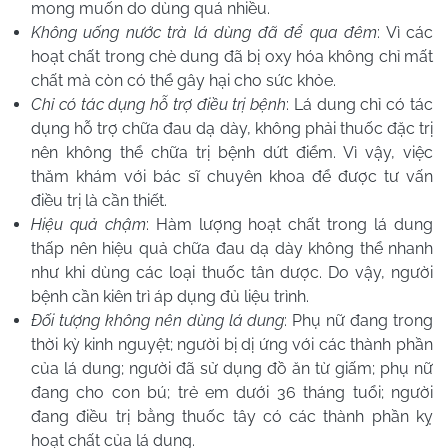
mong muốn do dùng quá nhiều.
Không uống nước trà lá dùng đã để qua đêm
: Vì các
hoạt chất trong chè dung đã bị oxy hóa không chỉ mất
chất mà còn có thể gây hại cho sức khỏe.
Chỉ có tác dụng hỗ trợ điều trị bệnh
: Lá dung chỉ có tác
dụng hỗ trợ chữa đau dạ dày, không phải thuốc đặc trị
nên không thể chữa trị bệnh dứt điểm. Vì vậy, việc
thăm khám với bác sĩ chuyên khoa để được tư vấn
điều trị là cần thiết.
Hiệu quả chậm
: Hàm lượng hoạt chất trong lá dung
thấp nên hiệu quả chữa đau dạ dày không thể nhanh
như khi dùng các loại thuốc tân dược. Do vậy, người
bệnh cần kiên trì áp dụng đủ liệu trình.
Đối tượng không nên dùng lá dung
: Phụ nữ đang trong
thời kỳ kinh nguyệt; người bị dị ứng với các thành phần
của lá dung; người đã sử dụng đồ ăn từ giấm; phụ nữ
đang cho con bú; trẻ em dưới 36 tháng tuổi; người
đang điều trị bằng thuốc tây có các thành phần kỵ
hoạt chất của lá dung.