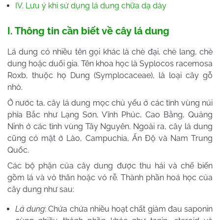
IV. Lưu ý khi sử dụng lá dung chữa dạ dày
I. Thông tin cần biết về cây lá dung
Lá dung có nhiều tên gọi khác là chè đại, chè lang, chè
dung hoặc duối gia. Tên khoa học là Syplocos racemosa
Roxb, thuộc họ Dung (Symplocaceae), là loại cây gỗ
nhỏ.
Ở nước ta, cây lá dung mọc chủ yếu ở các tỉnh vùng núi
phía Bắc như Lạng Sơn, Vĩnh Phúc, Cao Bằng, Quảng
Ninh ở các tỉnh vùng Tây Nguyên. Ngoài ra, cây lá dung
cũng có mặt ở Lào, Campuchia, Ấn Độ và Nam Trung
Quốc.
Các bộ phận của cây dung được thu hái và chế biến
gồm lá và vỏ thân hoặc vỏ rễ. Thành phần hoá học của
cây dung như sau:
Lá dung
: Chứa chứa nhiều hoạt chất giảm đau saponin