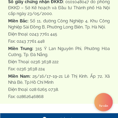
Số giấy chứng nhận ĐKKD:
0101048047 do phòng
ĐKKD – Sở Kế hoạch và Đầu tư Thành phố Hà Nội
cấp ngày 23/05/2000.
Miền Bắc:
Số 11, đường Công Nghiệp 4, Khu Công
Nghiệp Sài Đồng B, Phường Long Biên, Tp. Hà Nội.
Điện thoại: 0243 7761 445
Fax: 0243 7761 448
Miền Trung:
315 Ỷ Lan Nguyên Phi, Phường Hòa
Cường, Tp. Đà Nẵng.
Điện Thoại: 0236 3638 222
Fax: 0236 3638 224
Miền Nam:
25/16/17-19-21 Lê Thị Kỉnh, Ấp 72, Xã
Nhà Bè, Tp.Hồ Chí Minh
Điện thoại: 028 6265 0738.
Fax: 02862646868
Tư vấn