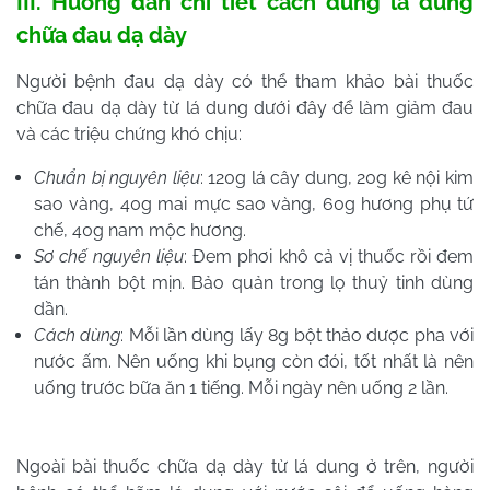
III. Hướng dẫn chi tiết cách dùng lá dung
chữa đau dạ dày
Người bệnh đau dạ dày có thể tham khảo bài thuốc
chữa đau dạ dày từ lá dung dưới đây để làm giảm đau
và các triệu chứng khó chịu:
Chuẩn bị nguyên liệu
: 120g lá cây dung, 20g kê nội kim
sao vàng, 40g mai mực sao vàng, 60g hương phụ tứ
chế, 40g nam mộc hương.
Sơ chế nguyên liệu
: Đem phơi khô cả vị thuốc rồi đem
tán thành bột mịn. Bảo quản trong lọ thuỷ tinh dùng
dần.
Cách dùng
: Mỗi lần dùng lấy 8g bột thảo dược pha với
nước ấm. Nên uống khi bụng còn đói, tốt nhất là nên
uống trước bữa ăn 1 tiếng. Mỗi ngày nên uống 2 lần.
Ngoài bài thuốc chữa dạ dày từ lá dung ở trên, người