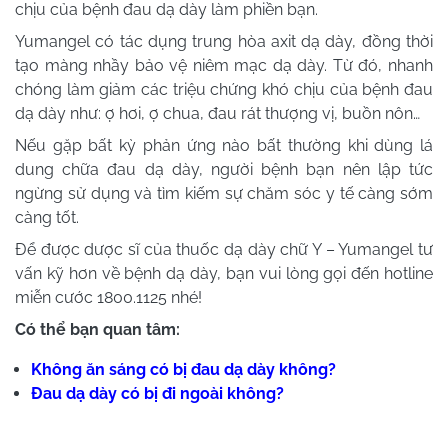
chịu của bệnh đau dạ dày làm phiền bạn.
Yumangel có tác dụng trung hòa axit dạ dày, đồng thời
tạo màng nhầy bảo vệ niêm mạc dạ dày. Từ đó, nhanh
chóng làm giảm các triệu chứng khó chịu của bệnh đau
dạ dày như: ợ hơi, ợ chua, đau rát thượng vị, buồn nôn…
Nếu gặp bất kỳ phản ứng nào bất thường khi dùng lá
dung chữa đau dạ dày, người bệnh bạn nên lập tức
ngừng sử dụng và tìm kiếm sự chăm sóc y tế càng sớm
càng tốt.
Để được dược sĩ của thuốc dạ dày chữ Y – Yumangel tư
vấn kỹ hơn về bệnh dạ dày, bạn vui lòng gọi đến hotline
miễn cước 1800.1125 nhé!
Có thể bạn quan tâm:
Không ăn sáng có bị đau dạ dày không?
Đau dạ dày có bị đi ngoài không?