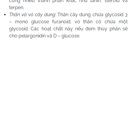
cùng nhiều thành phần khác như tanin, steroid và
terpen.
Thân và vỏ cây dung:
Thân cây dung chứa glycosid 3
– mono glucose furanoid; vỏ thân có chứa một
glycosid. Các hoạt chất này nếu đem thủy phân sẽ
cho pelargonidin và D – glucose.