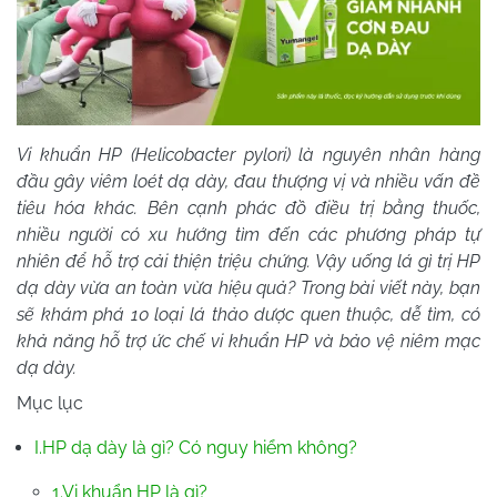
Vi khuẩn HP (Helicobacter pylori) là nguyên nhân hàng
đầu gây viêm loét dạ dày, đau thượng vị và nhiều vấn đề
tiêu hóa khác. Bên cạnh phác đồ điều trị bằng thuốc,
nhiều người có xu hướng tìm đến các phương pháp tự
nhiên để hỗ trợ cải thiện triệu chứng. Vậy uống lá gì trị HP
dạ dày vừa an toàn vừa hiệu quả? Trong bài viết này, bạn
sẽ khám phá 10 loại lá thảo dược quen thuộc, dễ tìm, có
khả năng hỗ trợ ức chế vi khuẩn HP và bảo vệ niêm mạc
dạ dày.
Mục lục
I.HP dạ dày là gì? Có nguy hiểm không?
1.Vi khuẩn HP là gì?