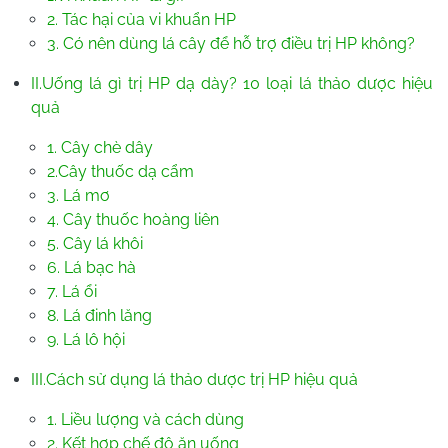
2. Tác hại của vi khuẩn HP
3. Có nên dùng lá cây để hỗ trợ điều trị HP không?
II.Uống lá gì trị HP dạ dày? 10 loại lá thảo dược hiệu
quả
1. Cây chè dây
2.Cây thuốc dạ cẩm
3. Lá mơ
4. Cây thuốc hoàng liên
5. Cây lá khôi
6. Lá bạc hà
7. Lá ổi
8. Lá đinh lăng
9. Lá lô hội
III.Cách sử dụng lá thảo dược trị HP hiệu quả
1. Liều lượng và cách dùng
2. Kết hợp chế độ ăn uống