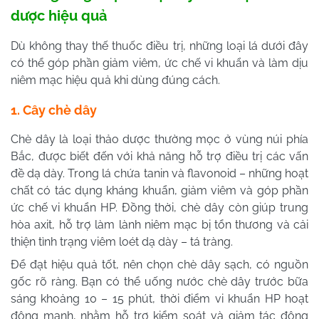
dược hiệu quả
Dù không thay thế thuốc điều trị, những loại lá dưới đây
có thể góp phần giảm viêm, ức chế vi khuẩn và làm dịu
niêm mạc hiệu quả khi dùng đúng cách.
1. Cây chè dây
Chè dây là loại thảo dược thường mọc ở vùng núi phía
Bắc, được biết đến với khả năng hỗ trợ điều trị các vấn
đề dạ dày. Trong lá chứa tanin và flavonoid – những hoạt
chất có tác dụng kháng khuẩn, giảm viêm và góp phần
ức chế vi khuẩn HP. Đồng thời, chè dây còn giúp trung
hòa axit, hỗ trợ làm lành niêm mạc bị tổn thương và cải
thiện tình trạng viêm loét dạ dày – tá tràng.
Để đạt hiệu quả tốt, nên chọn chè dây sạch, có nguồn
gốc rõ ràng. Bạn có thể uống nước chè dây trước bữa
sáng khoảng 10 – 15 phút, thời điểm vi khuẩn HP hoạt
động mạnh, nhằm hỗ trợ kiểm soát và giảm tác động