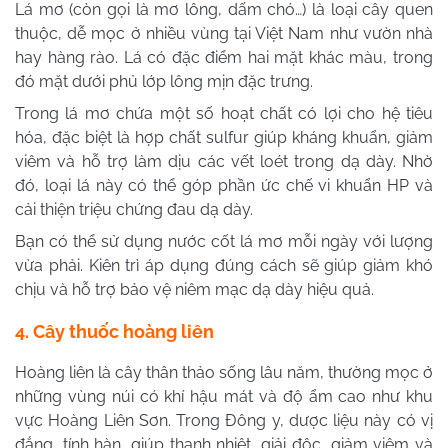
Lá mơ (còn gọi là mơ lông, dấm chó…) là loại cây quen
thuộc, dễ mọc ở nhiều vùng tại Việt Nam như vườn nhà
hay hàng rào. Lá có đặc điểm hai mặt khác màu, trong
đó mặt dưới phủ lớp lông mịn đặc trưng.
Trong lá mơ chứa một số hoạt chất có lợi cho hệ tiêu
hóa, đặc biệt là hợp chất sulfur giúp kháng khuẩn, giảm
viêm và hỗ trợ làm dịu các vết loét trong dạ dày. Nhờ
đó, loại lá này có thể góp phần ức chế vi khuẩn HP và
cải thiện triệu chứng đau dạ dày.
Bạn có thể sử dụng nước cốt lá mơ mỗi ngày với lượng
vừa phải. Kiên trì áp dụng đúng cách sẽ giúp giảm khó
chịu và hỗ trợ bảo vệ niêm mạc dạ dày hiệu quả.
4. Cây thuốc hoàng liên
Hoàng liên là cây thân thảo sống lâu năm, thường mọc ở
những vùng núi có khí hậu mát và độ ẩm cao như khu
vực Hoàng Liên Sơn. Trong Đông y, dược liệu này có vị
đắng, tính hàn, giúp thanh nhiệt, giải độc, giảm viêm và