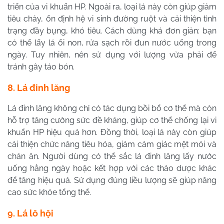
triển của vi khuẩn HP. Ngoài ra, loại lá này còn giúp giảm
tiêu chảy, ổn định hệ vi sinh đường ruột và cải thiện tình
trạng đầy bụng, khó tiêu. Cách dùng khá đơn giản: bạn
có thể lấy lá ổi non, rửa sạch rồi đun nước uống trong
ngày. Tuy nhiên, nên sử dụng với lượng vừa phải để
tránh gây táo bón.
8. Lá đinh lăng
Lá đinh lăng không chỉ có tác dụng bồi bổ cơ thể mà còn
hỗ trợ tăng cường sức đề kháng, giúp cơ thể chống lại vi
khuẩn HP hiệu quả hơn. Đồng thời, loại lá này còn giúp
cải thiện chức năng tiêu hóa, giảm cảm giác mệt mỏi và
chán ăn. Người dùng có thể sắc lá đinh lăng lấy nước
uống hằng ngày hoặc kết hợp với các thảo dược khác
để tăng hiệu quả. Sử dụng đúng liều lượng sẽ giúp nâng
cao sức khỏe tổng thể.
9. Lá lô hội