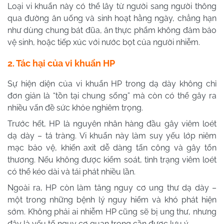
Loại vi khuẩn này có thể lây từ người sang người thông
qua đường ăn uống và sinh hoạt hằng ngày, chẳng hạn
như dùng chung bát đũa, ăn thực phẩm không đảm bảo
vệ sinh, hoặc tiếp xúc với nước bọt của người nhiễm.
2. Tác hại của vi khuẩn HP
Sự hiện diện của vi khuẩn HP trong dạ dày không chỉ
đơn giản là “tồn tại chung sống” mà còn có thể gây ra
nhiều vấn đề sức khỏe nghiêm trọng.
Trước hết, HP là nguyên nhân hàng đầu gây viêm loét
dạ dày – tá tràng. Vi khuẩn này làm suy yếu lớp niêm
mạc bảo vệ, khiến axit dễ dàng tấn công và gây tổn
thương. Nếu không được kiểm soát, tình trạng viêm loét
có thể kéo dài và tái phát nhiều lần.
Ngoài ra, HP còn làm tăng nguy cơ ung thư dạ dày –
một trong những bệnh lý nguy hiểm và khó phát hiện
sớm. Không phải ai nhiễm HP cũng sẽ bị ung thư, nhưng
đây là yếu tố nguy cơ quan trọng cần được lưu ý.