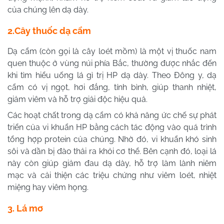
của chúng lên dạ dày.
2.Cây thuốc dạ cẩm
Dạ cẩm (còn gọi là cây loét mồm) là một vị thuốc nam
quen thuộc ở vùng núi phía Bắc, thường được nhắc đến
khi tìm hiểu uống lá gì trị HP dạ dày. Theo Đông y, dạ
cẩm có vị ngọt, hơi đắng, tính bình, giúp thanh nhiệt,
giảm viêm và hỗ trợ giải độc hiệu quả.
Các hoạt chất trong dạ cẩm có khả năng ức chế sự phát
triển của vi khuẩn HP bằng cách tác động vào quá trình
tổng hợp protein của chúng. Nhờ đó, vi khuẩn khó sinh
sôi và dần bị đào thải ra khỏi cơ thể. Bên cạnh đó, loại lá
này còn giúp giảm đau dạ dày, hỗ trợ làm lành niêm
mạc và cải thiện các triệu chứng như viêm loét, nhiệt
miệng hay viêm họng.
3. Lá mơ