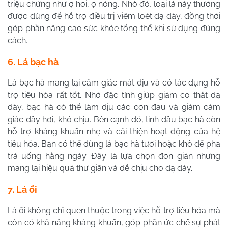
triệu chứng như ợ hơi, ợ nóng. Nhờ đó, loại lá này thường
được dùng để hỗ trợ điều trị viêm loét dạ dày, đồng thời
góp phần nâng cao sức khỏe tổng thể khi sử dụng đúng
cách.
6. Lá bạc hà
Lá bạc hà mang lại cảm giác mát dịu và có tác dụng hỗ
trợ tiêu hóa rất tốt. Nhờ đặc tính giúp giảm co thắt dạ
dày, bạc hà có thể làm dịu các cơn đau và giảm cảm
giác đầy hơi, khó chịu. Bên cạnh đó, tinh dầu bạc hà còn
hỗ trợ kháng khuẩn nhẹ và cải thiện hoạt động của hệ
tiêu hóa. Bạn có thể dùng lá bạc hà tươi hoặc khô để pha
trà uống hằng ngày. Đây là lựa chọn đơn giản nhưng
mang lại hiệu quả thư giãn và dễ chịu cho dạ dày.
7. Lá ổi
Lá ổi không chỉ quen thuộc trong việc hỗ trợ tiêu hóa mà
còn có khả năng kháng khuẩn, góp phần ức chế sự phát