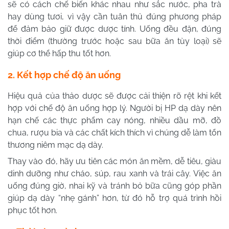
sẽ có cách chế biến khác nhau như sắc nước, pha trà
hay dùng tươi, vì vậy cần tuân thủ đúng phương pháp
để đảm bảo giữ được dược tính. Uống đều đặn, đúng
thời điểm (thường trước hoặc sau bữa ăn tùy loại) sẽ
giúp cơ thể hấp thu tốt hơn.
2. Kết hợp chế độ ăn uống
Hiệu quả của thảo dược sẽ được cải thiện rõ rệt khi kết
hợp với chế độ ăn uống hợp lý. Người bị HP dạ dày nên
hạn chế các thực phẩm cay nóng, nhiều dầu mỡ, đồ
chua, rượu bia và các chất kích thích vì chúng dễ làm tổn
thương niêm mạc dạ dày.
Thay vào đó, hãy ưu tiên các món ăn mềm, dễ tiêu, giàu
dinh dưỡng như cháo, súp, rau xanh và trái cây. Việc ăn
uống đúng giờ, nhai kỹ và tránh bỏ bữa cũng góp phần
giúp dạ dày “nhẹ gánh” hơn, từ đó hỗ trợ quá trình hồi
phục tốt hơn.