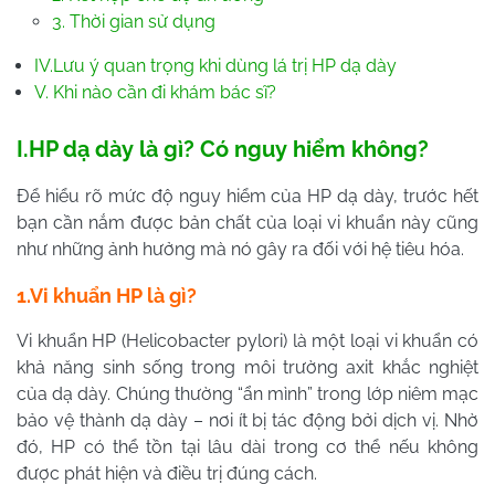
3. Thời gian sử dụng
IV.Lưu ý quan trọng khi dùng lá trị HP dạ dày
V. Khi nào cần đi khám bác sĩ?
I.HP dạ dày là gì? Có nguy hiểm không?
Để hiểu rõ mức độ nguy hiểm của HP dạ dày, trước hết
bạn cần nắm được bản chất của loại vi khuẩn này cũng
như những ảnh hưởng mà nó gây ra đối với hệ tiêu hóa.
1.Vi khuẩn HP là gì?
Vi khuẩn HP (Helicobacter pylori) là một loại vi khuẩn có
khả năng sinh sống trong môi trường axit khắc nghiệt
của dạ dày. Chúng thường “ẩn mình” trong lớp niêm mạc
bảo vệ thành dạ dày – nơi ít bị tác động bởi dịch vị. Nhờ
đó, HP có thể tồn tại lâu dài trong cơ thể nếu không
được phát hiện và điều trị đúng cách.