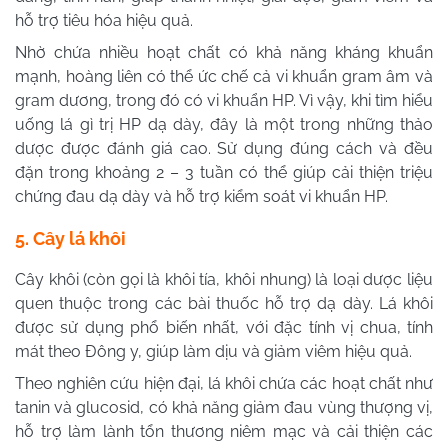
hỗ trợ tiêu hóa hiệu quả.
Nhờ chứa nhiều hoạt chất có khả năng kháng khuẩn
mạnh, hoàng liên có thể ức chế cả vi khuẩn gram âm và
gram dương, trong đó có vi khuẩn HP. Vì vậy, khi tìm hiểu
uống lá gì trị HP dạ dày, đây là một trong những thảo
dược được đánh giá cao. Sử dụng đúng cách và đều
đặn trong khoảng 2 – 3 tuần có thể giúp cải thiện triệu
chứng đau dạ dày và hỗ trợ kiểm soát vi khuẩn HP.
5. Cây lá khôi
Cây khôi (còn gọi là khôi tía, khôi nhung) là loại dược liệu
quen thuộc trong các bài thuốc hỗ trợ dạ dày. Lá khôi
được sử dụng phổ biến nhất, với đặc tính vị chua, tính
mát theo Đông y, giúp làm dịu và giảm viêm hiệu quả.
Theo nghiên cứu hiện đại, lá khôi chứa các hoạt chất như
tanin và glucosid, có khả năng giảm đau vùng thượng vị,
hỗ trợ làm lành tổn thương niêm mạc và cải thiện các