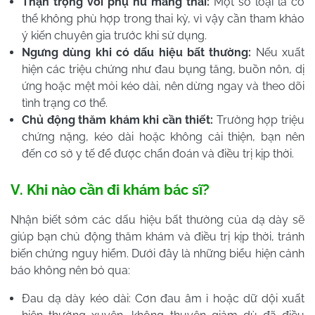
Thận trọng với phụ nữ mang thai:
Một số loại lá có
thể không phù hợp trong thai kỳ, vì vậy cần tham khảo
ý kiến chuyên gia trước khi sử dụng.
Ngưng dùng khi có dấu hiệu bất thường:
Nếu xuất
hiện các triệu chứng như đau bụng tăng, buồn nôn, dị
ứng hoặc mệt mỏi kéo dài, nên dừng ngay và theo dõi
tình trạng cơ thể.
Chủ động thăm khám khi cần thiết:
Trường hợp triệu
chứng nặng, kéo dài hoặc không cải thiện, bạn nên
đến cơ sở y tế để được chẩn đoán và điều trị kịp thời.
V. Khi nào cần đi khám bác sĩ?
Nhận biết sớm các dấu hiệu bất thường của dạ dày sẽ
giúp bạn chủ động thăm khám và điều trị kịp thời, tránh
biến chứng nguy hiểm. Dưới đây là những biểu hiện cảnh
báo không nên bỏ qua:
Đau dạ dày kéo dài: Cơn đau âm ỉ hoặc dữ dội xuất