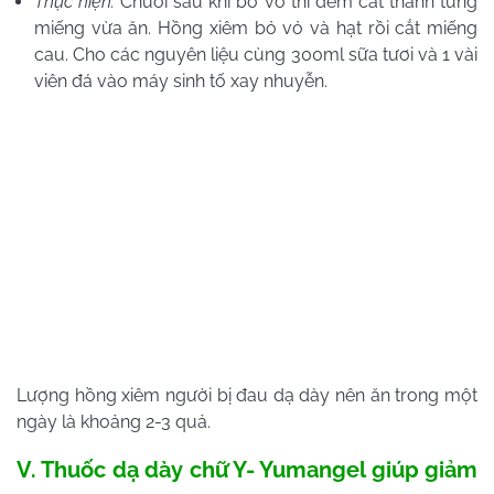
Thực hiện:
Chuối sau khi bỏ vỏ thì đem cắt thành từng
miếng vừa ăn. Hồng xiêm bỏ vỏ và hạt rồi cắt miếng
cau. Cho các nguyên liệu cùng 300ml sữa tươi và 1 vài
viên đá vào máy sinh tố xay nhuyễn.
Lượng hồng xiêm người bị đau dạ dày nên ăn trong một
ngày là khoảng 2-3 quả.
V. Thuốc dạ dày chữ Y- Yumangel giúp giảm