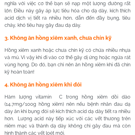
nghĩa với việc cơ thể bạn sẽ nạp một lượng đường rất
lớn. Điều này gây áp lực tiêu hóa cho dạ dày, kích thích
acid dịch vị tiết ra nhiều hơn, dẫn đến đầy bụng, tiêu
chảy, khó tiêu hay gây đau dạ dày.
3. Không ăn hồng xiêm xanh, chưa chín kỹ
Hồng xiêm xanh hoặc chưa chín kỹ có chứa nhiều nhựa
và mủ. Vì vậy khi đi vào cơ thể gây dị ứng hoặc ngứa rát
vùng họng. Do đó, bạn chỉ nên ăn hồng xiêm khi đã chín
kỹ hoàn toàn!
4. Không ăn hồng xiêm khi đói
Hàm lượng vitamin C trong hồng xiêm dồi dào
(14,7mg/100g hồng xiêm) nên nếu bệnh nhân đau dạ
dày ăn khi bụng đói sẽ kích thích acid dạ dày tiết ra nhiều
hơn. Lượng acid này tiếp xúc với các vết thương trên
niêm mạc và thành dạ dày không chỉ gây đau mà còn
hình thành các vết loét mới.