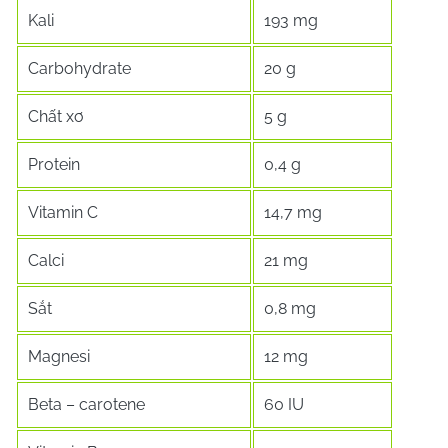
Kali
193 mg
Carbohydrate
20 g
Chất xơ
5 g
Protein
0,4 g
Vitamin C
14,7 mg
Calci
21 mg
Sắt
0,8 mg
Magnesi
12 mg
Beta – carotene
60 IU