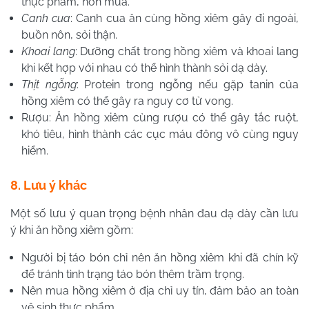
thực phẩm, nôn mửa.
Canh cua
: Canh cua ăn cùng hồng xiêm gây đi ngoài,
buồn nôn, sỏi thận.
Khoai lang
: Dưỡng chất trong hồng xiêm và khoai lang
khi kết hợp với nhau có thể hình thành sỏi dạ dày.
Thịt ngỗng
: Protein trong ngỗng nếu gặp tanin của
hồng xiêm có thể gây ra nguy cơ tử vong.
Rượu: Ăn hồng xiêm cùng rượu có thể gây tắc ruột,
khó tiêu, hình thành các cục máu đông vô cùng nguy
hiểm.
8. Lưu ý khác
Một số lưu ý quan trọng bệnh nhân đau dạ dày cần lưu
ý khi ăn hồng xiêm gồm:
Người bị táo bón chỉ nên ăn hồng xiêm khi đã chín kỹ
để tránh tình trạng táo bón thêm trầm trọng.
Nên mua hồng xiêm ở địa chỉ uy tín, đảm bảo an toàn
vệ sinh thực phẩm.