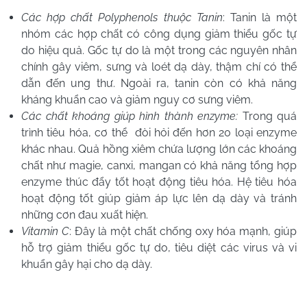
Các hợp chất Polyphenols thuộc Tanin
: Tanin là một
nhóm các hợp chất có công dụng giảm thiểu gốc tự
do hiệu quả. Gốc tự do là một trong các nguyên nhân
chính gây viêm, sưng và loét dạ dày, thậm chí có thể
dẫn đến ung thư. Ngoài ra, tanin còn có khả năng
kháng khuẩn cao và giảm nguy cơ sưng viêm.
Các chất khoáng giúp hình thành enzyme:
Trong quá
trình tiêu hóa, cơ thể đòi hỏi đến hơn 20 loại enzyme
khác nhau. Quả hồng xiêm chứa lượng lớn các khoáng
chất như magie, canxi, mangan có khả năng tổng hợp
enzyme thúc đẩy tốt hoạt động tiêu hóa. Hệ tiêu hóa
hoạt động tốt giúp giảm áp lực lên dạ dày và tránh
những cơn đau xuất hiện.
Vitamin C
: Đây là một chất chống oxy hóa mạnh, giúp
hỗ trợ giảm thiểu gốc tự do, tiêu diệt các virus và vi
khuẩn gây hại cho dạ dày.