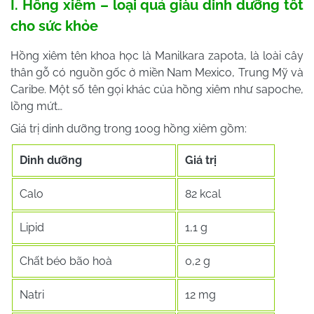
I. Hồng xiêm – loại quả giàu dinh dưỡng tốt
cho sức khỏe
Hồng xiêm tên khoa học là Manilkara zapota, là loài cây
thân gỗ có nguồn gốc ở miền Nam Mexico, Trung Mỹ và
Caribe. Một số tên gọi khác của hồng xiêm như sapoche,
lồng mứt…
Giá trị dinh dưỡng trong 100g hồng xiêm gồm:
Dinh dưỡng
Giá trị
Calo
82 kcal
Lipid
1,1 g
Chất béo bão hoà
0,2 g
Natri
12 mg