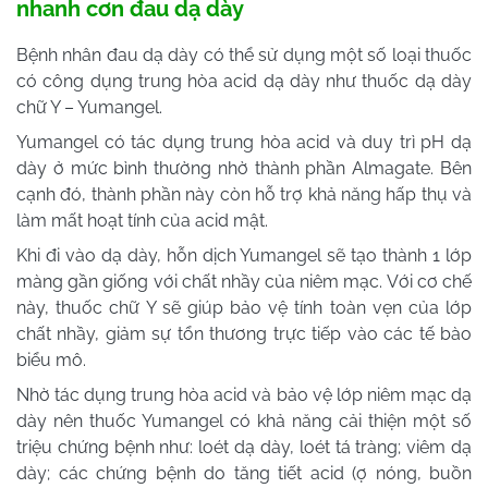
nhanh cơn đau dạ dày
Bệnh nhân đau dạ dày có thể sử dụng một số loại thuốc
có công dụng trung hòa acid dạ dày như thuốc dạ dày
chữ Y – Yumangel.
Yumangel có tác dụng trung hòa acid và duy trì pH dạ
dày ở mức bình thường nhờ thành phần Almagate. Bên
cạnh đó, thành phần này còn hỗ trợ khả năng hấp thụ và
làm mất hoạt tính của acid mật.
Khi đi vào dạ dày, hỗn dịch Yumangel sẽ tạo thành 1 lớp
màng gần giống với chất nhầy của niêm mạc. Với cơ chế
này, thuốc chữ Y sẽ giúp bảo vệ tính toàn vẹn của lớp
chất nhầy, giảm sự tổn thương trực tiếp vào các tế bào
biểu mô.
Nhờ tác dụng trung hòa acid và bảo vệ lớp niêm mạc dạ
dày nên thuốc Yumangel có khả năng cải thiện một số
triệu chứng bệnh như: loét dạ dày, loét tá tràng; viêm dạ
dày; các chứng bệnh do tăng tiết acid (ợ nóng, buồn