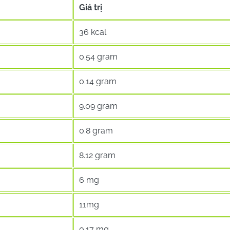
Giá trị
36 kcal
0.54 gram
0.14 gram
9.09 gram
0.8 gram
8.12 gram
6 mg
11mg
0.17 mg