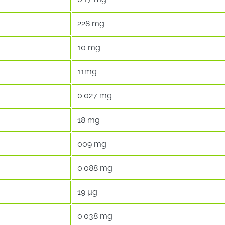
228 mg
10 mg
11mg
0.027 mg
18 mg
009 mg
0.088 mg
19 µg
0.038 mg