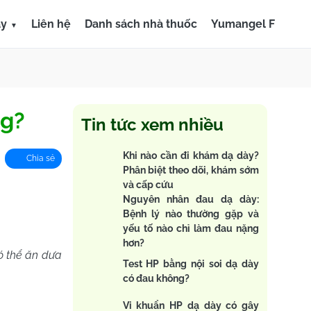
ày
Liên hệ
Danh sách nhà thuốc
Yumangel F
ng?
Tin tức xem nhiều
Khi nào cần đi khám dạ dày?
Chia sẻ
Phân biệt theo dõi, khám sớm
và cấp cứu
Nguyên nhân đau dạ dày:
Bệnh lý nào thường gặp và
yếu tố nào chỉ làm đau nặng
hơn?
 thể ăn dưa
Test HP bằng nội soi dạ dày
có đau không?
Vi khuẩn HP dạ dày có gây