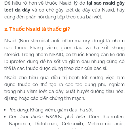
Để hiểu rõ hơn về thuốc Nsaid, lý do
tại sao nsaid gây
loét dạ dày
và cơ chế gây loét dạ dày của Nsaid, hãy
cùng đến phần nội dung tiếp theo của bài viết.
2. Thuốc Nsaid là thuốc gì?
Nsaid
(Non-steroidal anti inflammatory drug) là nhóm
các thuốc kháng viêm, giảm đau và hạ sốt không
steroid. Trong nhóm NSAID, có thuốc không cần kê đơn
Ibuprofen dùng để hạ sốt và giảm đau nhưng cũng có
thể là các thuốc được dùng theo đơn của bác sĩ.
Nsaid
cho hiệu quả điều trị bệnh tốt nhưng việc lạm
dụng thuốc có thể tạo ra các tác dụng phụ nghiêm
trọng như viêm loét dạ dày, xuất huyết đường tiêu hóa,
dị ứng hoặc các biến chứng tim mạch.
Tác dụng
: Kháng viêm, giảm đau, hạ sốt.
Các loại thuốc NSAIDs) phổ biến:
Gồm Ibuprofen,
Naproxen, Diclofenac, Celecoxib, Mefenamic acid,