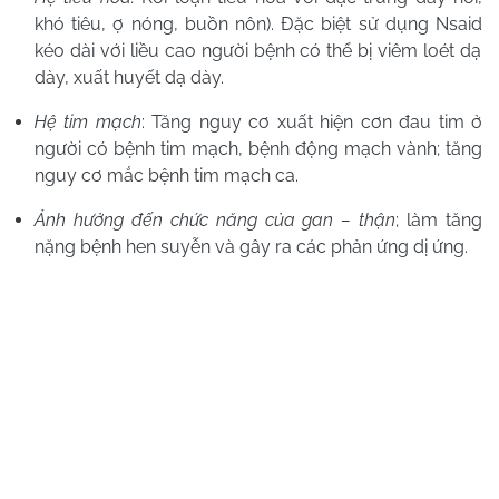
khó tiêu, ợ nóng, buồn nôn). Đặc biệt sử dụng
Nsaid
kéo dài với liều cao người bệnh có thể bị viêm loét dạ
dày, xuất huyết dạ dày.
Hệ tim mạch
: Tăng nguy cơ xuất hiện cơn đau tim ở
người có bệnh tim mạch, bệnh động mạch vành; tăng
nguy cơ mắc bệnh tim mạch ca.
Ảnh hưởng đến chức năng của gan – thận
; làm tăng
nặng bệnh hen suyễn và gây ra các phản ứng dị ứng.