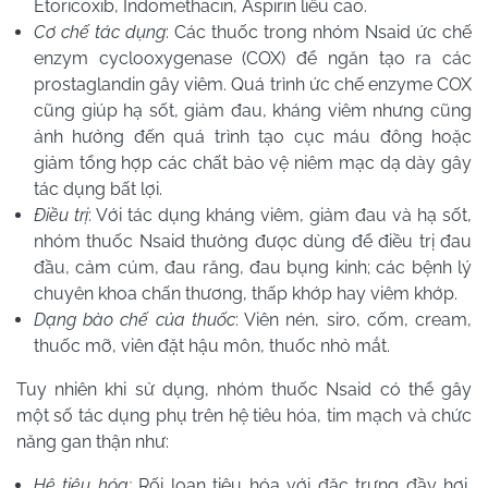
Etoricoxib, Indomethacin, Aspirin liều cao.
Cơ chế tác dụng
: Các thuốc trong nhóm
Nsaid
ức chế
enzym cyclooxygenase (COX) để ngăn tạo ra các
prostaglandin gây viêm. Quá trình ức chế enzyme COX
cũng giúp hạ sốt, giảm đau, kháng viêm nhưng cũng
ảnh hưởng đến quá trình tạo cục máu đông hoặc
giảm tổng hợp các chất bảo vệ niêm mạc dạ dày gây
tác dụng bất lợi.
Điều trị
: Với tác dụng kháng viêm, giảm đau và hạ sốt,
nhóm thuốc
Nsaid thường được dùng để điều trị
đau
đầu, cảm cúm, đau răng, đau bụng kinh; các bệnh lý
chuyên khoa chấn thương, thấp khớp hay viêm khớp.
Dạng bào chế của thuốc
: Viên nén, siro, cốm, cream,
thuốc mỡ, viên đặt hậu môn, thuốc nhỏ mắt.
Tuy nhiên khi sử dụng, nhóm thuốc Nsaid có thể gây
một số tác dụng phụ trên hệ tiêu hóa, tim mạch và chức
năng gan thận như:
Hệ tiêu hóa:
Rối loạn tiêu hóa với đặc trưng đầy hơi,