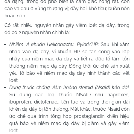
đa dạng, trong đó phổ biến là cảm giác nóng rát, cồn
cào và đau ở vùng thượng vị; đầy hơi, khó tiêu; buồn nôn
hoặc nôn…
Có rất nhiều nguyên nhân gây viêm loét dạ dày, trong
đó có 2 nguyên nhân chính là:
Nhiễm vi khuẩn Helicobacter. Pylori/HP
: Sau khi xâm
nhập vào dạ dày, vi khuẩn HP sẽ tấn công vào lớp
nhầy của niêm mạc dạ dày và tiết ra độc tố làm tổn
thương niêm mạc dạ dày. Đồng thời ức chế sản xuất
yếu tố bảo vệ niêm mạc dạ dày hình thành các vết
loét.
Dùng thuốc chống viêm không steroid (Nsaid) kéo dài
:
Sử dụng các loại thuốc NSAID như naproxen,
ibuprofen, diclofenac… liên tục và trong thời gian dài
khiến dạ dày bị tổn thương. Mặt khác, thuốc Nsaid còn
ức chế quá trình tổng hợp prostaglandin khiến hiệu
quả bảo vệ niêm mạc dạ dày bị giảm và gây viêm
loét.