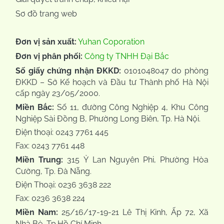
Sơ đồ trang web
Đơn vị sản xuất:
Yuhan Coporation
Đơn vị phân phối:
Công ty TNHH Đại Bắc
Số giấy chứng nhận ĐKKD:
0101048047 do phòng
ĐKKD – Sở Kế hoạch và Đầu tư Thành phố Hà Nội
cấp ngày 23/05/2000.
Miền Bắc:
Số 11, đường Công Nghiệp 4, Khu Công
Nghiệp Sài Đồng B, Phường Long Biên, Tp. Hà Nội.
Điện thoại: 0243 7761 445
Fax: 0243 7761 448
Miền Trung:
315 Ỷ Lan Nguyên Phi, Phường Hòa
Cường, Tp. Đà Nẵng.
Điện Thoại: 0236 3638 222
Fax: 0236 3638 224
Miền Nam:
25/16/17-19-21 Lê Thị Kỉnh, Ấp 72, Xã
Nhà Bè, Tp.Hồ Chí Minh