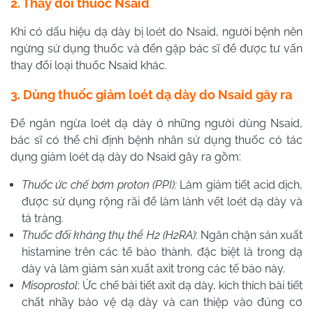
2. Thay đổi thuốc
Nsaid
Khi có dấu hiệu dạ dày bị loét do Nsaid, người bệnh nên
ngừng sử dụng thuốc
và đến gặp bác sĩ để được tư vấn
thay đổi loại thuốc
Nsaid khác.
3. Dùng thuốc giảm loét dạ dày do
Nsaid gây ra
Để ngăn ngừa loét dạ dày ở những người dùng
Nsaid,
bác sĩ có thể chỉ định bệnh nhân sử dụng thuốc có tác
dụng giảm loét dạ dày do Nsaid gây ra gồm:
Thuốc ức chế bơm proton (PPI):
Làm giảm tiết acid dịch,
được sử dụng rộng rãi để làm lành vết loét dạ dày và
tá tràng.
Thuốc đối kháng thụ thể H2 (H2RA)
: Ngăn chặn sản xuất
histamine trên các tế bào thành, đặc biệt là trong dạ
dày và làm giảm sản xuất axit trong các tế bào này.
Misoprostol
: Ức chế bài tiết axit dạ dày, kích thích bài tiết
chất nhầy bảo vệ dạ dày và can thiệp vào đúng cơ