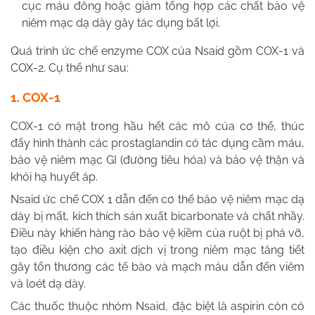
cục máu đông hoặc giảm tổng hợp các chất bảo vệ
niêm mạc dạ dày gây tác dụng bất lợi.
Quá trình ức chế enzyme COX của
Nsaid
gồm COX-1 và
COX-2. Cụ thể như sau:
1. COX-1
COX-1 có mặt trong hầu hết các mô của cơ thể, thúc
đẩy hình thành các prostaglandin có tác dụng cầm máu,
bảo vệ niêm mạc GI (đường tiêu hóa) và bảo vệ thận và
khỏi hạ huyết áp.
Nsaid
ức chế COX 1 dẫn đến cơ thế bảo vệ niêm mạc dạ
dày bị mất, kích thích sản xuất bicarbonate và chất nhầy.
Điều này khiến hàng rào bảo vệ kiềm của ruột bị phá vỡ,
tạo điều kiện cho axit dịch vị trong niêm mạc tăng tiết
gây tổn thương các tế bào và mạch máu dẫn đến viêm
và loét dạ dày.
Các thuốc thuộc nhóm
Nsaid
, đặc biệt là aspirin còn có