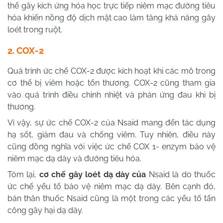
thể gây kích ứng hóa học trực tiếp niêm mạc đường tiêu
hóa khiến nồng độ dịch mật cao làm tăng khả năng gây
loét trong ruột.
2. COX-2
Quá trình ức chế COX-2 được kích hoạt khi các mô trong
cơ thể bị viêm hoặc tổn thương. COX-2 cũng tham gia
vào quá trình điều chỉnh nhiệt và phản ứng đau khi bị
thương.
Vì vậy, sự ức chế COX-2 của
Nsaid
mang đến tác dụng
hạ sốt, giảm đau và chống viêm. Tuy nhiên, điều này
cũng đồng nghĩa với việc ức chế COX 1- enzym bảo vệ
niêm mạc dạ dày và đường tiêu hóa.
Tóm lại,
cơ chế gây loét dạ dày của
Nsaid
là do thuốc
ức chế yếu tố bảo vệ niêm mạc dạ dày. Bên cạnh đó,
bản thân thuốc
Nsaid
cũng là một trong các yếu tố tấn
công gây hại dạ dày.