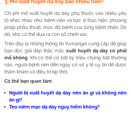
3. Mổ xuất huyết dạ dày bao nhiêu tiền?
Chi phí mổ xuất huyết dạ dày phụ thuộc vào nhiều yếu
tố khác nhau như: bệnh viện và bác sĩ thực hiện, phương
pháp phẫu thuật, mức độ bệnh của từng bệnh nhân. Do
đó, khó có thể đưa ra con số chính xác.
Trên đây là những thông tin Yumangel cung cấp để giúp
bạn đọc giải đáp thắc mắc
xuất huyết dạ dày có phải
mổ không
. Khi cơ thể có bất kỳ triệu chứng bất thường
nào, người bệnh nên đến ngay cơ sở y tế uy tín để được
thăm khám và điều trị kịp thời.
Có thể bạn quan tâm:
Người bị xuất huyết dạ dày nên ăn gì và không nên
ăn gì?
Teo niêm mạc dạ dày nguy hiểm không?