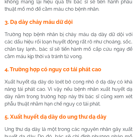
không mang lại hiệu quả thì bác sĩ sẽ tiến hành phẫu
thuật mổ mở để cầm máu cho bệnh nhân.
3. Dạ dày chảy máu dữ dội
Trường hợp bệnh nhân bị chảy máu dạ dày dữ dội với
các dấu hiệu rối loạn huyết động rất rõ như choáng, sốc,
chân tay lạnh… bác sĩ sẽ tiến hành mổ cấp cứu ngay để
cầm máu kịp thời và tránh tử vong.
4. Trường hợp có nguy cơ tái phát cao
Xuất huyết dạ dày do loét bờ cong nhỏ ở dạ dày có khả
năng tái phát cao. Vì vậy nếu bệnh nhân xuất huyết dạ
dày nằm trong trường hợp này thì bác sĩ cũng xem xét
phẫu thuật nhằm hạn chế nguy cơ tái phát.
5. Xuất huyết dạ dày do ung thư dạ dày
Ung thư dạ dày là một trong các nguyên nhân gây xuất
huyết dạ dày. Do đó, bác sẽ chỉ định phương pháp mổ