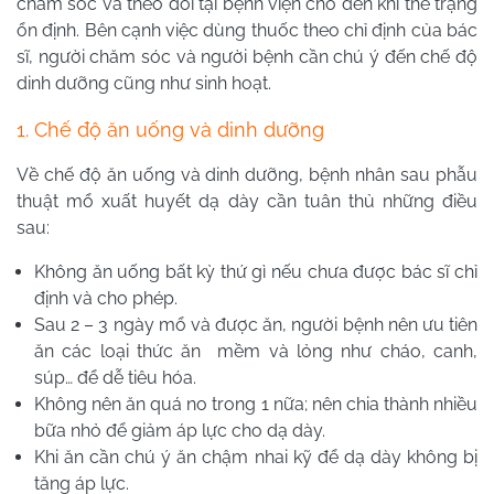
chăm sóc và theo dõi tại bệnh viện cho đến khi thể trạng
ổn định. Bên cạnh việc dùng thuốc theo chỉ định của bác
sĩ, người chăm sóc và người bệnh cần chú ý đến chế độ
dinh dưỡng cũng như sinh hoạt.
1. Chế độ ăn uống và dinh dưỡng
Về chế độ ăn uống và dinh dưỡng, bệnh nhân sau phẫu
thuật mổ xuất huyết dạ dày cần tuân thủ những điều
sau:
Không ăn uống bất kỳ thứ gì nếu chưa được bác sĩ chỉ
định và cho phép.
Sau 2 – 3 ngày mổ và được ăn, người bệnh nên ưu tiên
ăn các loại thức ăn mềm và lỏng như cháo, canh,
súp… để dễ tiêu hóa.
Không nên ăn quá no trong 1 nữa; nên chia thành nhiều
bữa nhỏ để giảm áp lực cho dạ dày.
Khi ăn cần chú ý ăn chậm nhai kỹ để dạ dày không bị
tăng áp lực.