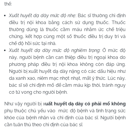
thể:
Xuất huyết dạ dày mức độ nhẹ
: Bác sĩ thường chỉ định
điều trị nội khoa bằng cách sử dụng thuốc. Thuốc
thường dùng là thuốc cầm máu nhằm ức chế triệu
chứng, kết hợp cùng một số thuốc điều trị duy trì và
chế độ hồi sức tại nhà.
Xuất huyết dạ dày mức độ nghiêm trọng
: Ở mức độ
này, người bệnh cần can thiệp điều trị ngoại khoa do
phương pháp điều trị nội khoa không còn đáp ứng.
Người bị xuất huyết dạ dày nặng có các dấu hiệu như
da xanh xao, niêm mạc nhợt nhạt, mất ý thức. Lúc này,
bác sĩ sẽ chỉ định mổ để cầm máu kịp thời, tránh nguy
cơ tử vong cho người bệnh.
Như vậy người bị x
uất huyết dạ dày có phải mổ không
phụ thuộc chủ yếu vào mức độ bệnh và tình trạng sức
khỏe của bệnh nhân và chỉ định của bác sĩ. Người bệnh
cần tuân thủ theo chỉ định của bác sĩ.