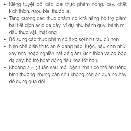
Kiêng tuyệt đối các loại thực phẩm nóng, cay, chất
kích thích, rượu bia, thuốc lá…
Tăng cường các thực phẩm có khả năng hỗ trợ giảm
bài tiết dịch acid dạ dày, ví dụ như bánh quy, bánh mì,
dầu thực vật, mật ong.
Bổ sung các thực phẩm có ít xơ sợi như rau củ non.
Nên chế biến thức ăn ở dạng hấp, luộc, nấu chín nhừ,
xay nhỏ hoặc nghiền nát để giảm kích thích và co bóp
dạ dày, hỗ trợ hoạt động tiêu hóa tốt hơn.
Khoảng 2 – 3 tuần sau mổ, bệnh nhân có thể ăn uống
bình thường nhưng cần chú không nên ăn quá no hay
để bụng quá đói.