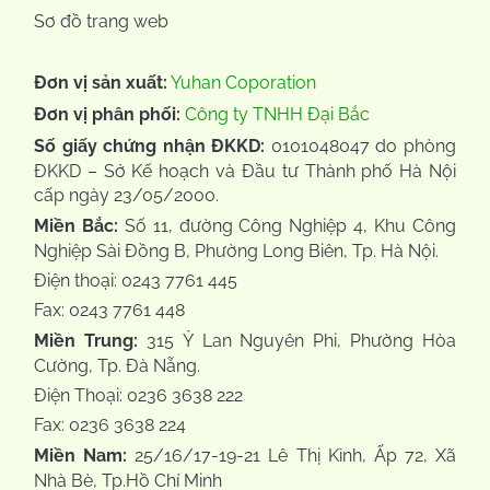
Sơ đồ trang web
Đơn vị sản xuất:
Yuhan Coporation
Đơn vị phân phối:
Công ty TNHH Đại Bắc
Số giấy chứng nhận ĐKKD:
0101048047 do phòng
ĐKKD – Sở Kế hoạch và Đầu tư Thành phố Hà Nội
cấp ngày 23/05/2000.
Miền Bắc:
Số 11, đường Công Nghiệp 4, Khu Công
Nghiệp Sài Đồng B, Phường Long Biên, Tp. Hà Nội.
Điện thoại: 0243 7761 445
Fax: 0243 7761 448
Miền Trung:
315 Ỷ Lan Nguyên Phi, Phường Hòa
Cường, Tp. Đà Nẵng.
Điện Thoại: 0236 3638 222
Fax: 0236 3638 224
Miền Nam:
25/16/17-19-21 Lê Thị Kỉnh, Ấp 72, Xã
Nhà Bè, Tp.Hồ Chí Minh