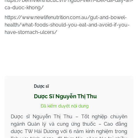
https://benhvienthucuc.vn/nguoi-viem-loet-da-day-an-
ca-duoc-khong/
https://www.newlifenutrition.com.au/gut-and-bowel-
health/what-foods-should-you-eat-and-avoid-if-you-
have-stomach-ulcers/
Dược sĩ
Dược Sĩ Nguyễn Thị Thu
Đã kiểm duyệt nội dung
Dược sĩ Nguyễn Thị Thu – Tốt nghiệp chuyên
ngành Quản lý và cung ứng thuốc – Cao đẳng
dược TW Hải Dương với 6 năm kinh nghiệm trong