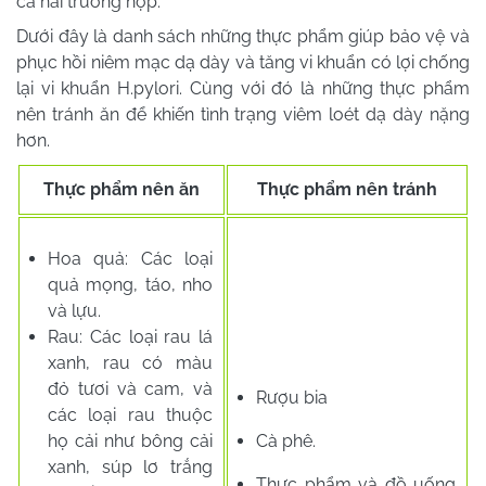
cả hai trường hợp.
Dưới đây là danh sách những thực phẩm giúp bảo vệ và
phục hồi niêm mạc dạ dày và tăng vi khuẩn có lợi chống
lại vi khuẩn H.pylori. Cùng với đó là những thực phẩm
nên tránh ăn để khiến tình trạng viêm loét dạ dày nặng
hơn.
Thực phẩm nên ăn
Thực phẩm nên tránh
Hoa quả: Các loại
quả mọng, táo, nho
và lựu.
Rau: Các loại rau lá
xanh, rau có màu
đỏ tươi và cam, và
Rượu bia
các loại rau thuộc
họ cải như bông cải
Cà phê.
xanh, súp lơ trắng
Thực phẩm và đồ uống