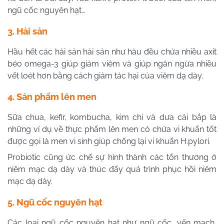
ngũ cốc nguyên hạt…
3. Hải sản
Hầu hết các hải sản hải sản như hàu đều chứa nhiều axit
béo omega-3 giúp giảm viêm và giúp ngăn ngừa nhiều
vết loét hơn bằng cách giảm tác hại của viêm dạ dày.
4. Sản phẩm lên men
Sữa chua, kefir, kombucha, kim chi và dưa cải bắp là
những ví dụ về thực phẩm lên men có chứa vi khuẩn tốt
được gọi là men vi sinh giúp chống lại vi khuẩn H.pylori.
Probiotic cũng ức chế sự hình thành các tổn thương ở
niêm mạc dạ dày và thúc đẩy quá trình phục hồi niêm
mạc dạ dày.
5. Ngũ cốc nguyên hạt
Các loại ngũ cốc nguyên hạt như ngũ cốc, yến mạch,