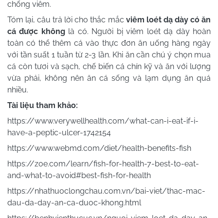
chống viêm.
Tóm lại, câu trả lời cho thắc mắc
viêm loét dạ dày có ăn
cá được không
là có. Người bị viêm loét dạ dày hoàn
toàn có thể thêm cá vào thực đơn ăn uống hàng ngày
với tần suất 1 tuần từ 2-3 lần. Khi ăn cần chú ý chọn mua
cá còn tươi và sạch, chế biến cá chín kỹ và ăn với lượng
vừa phải, không nên ăn cá sống và lạm dụng ăn quá
nhiều.
Tài liệu tham khảo:
https://www.verywellhealth.com/what-can-i-eat-if-i-
have-a-peptic-ulcer-1742154
https://www.webmd.com/diet/health-benefits-fish
https://zoe.com/learn/fish-for-health-7-best-to-eat-
and-what-to-avoid#best-fish-for-health
https://nhathuoclongchau.com.vn/bai-viet/thac-mac-
dau-da-day-an-ca-duoc-khong.html