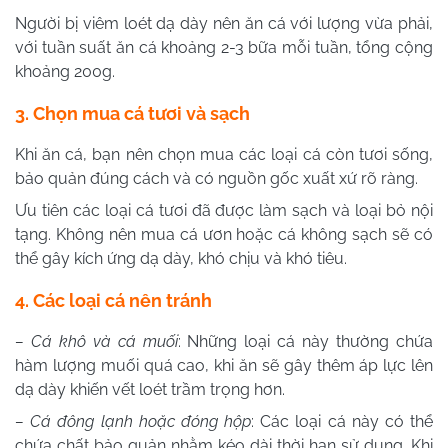
Người bị viêm loét dạ dày nên ăn cá với lượng vừa phải,
với tuần suất ăn cá khoảng 2-3 bữa mỗi tuần, tổng cộng
khoảng 200g.
3. Chọn mua cá tươi và sạch
Khi ăn cá, bạn nên chọn mua các loại cá còn tươi sống,
bảo quản đúng cách và có nguồn gốc xuất xứ rõ ràng.
Ưu tiên các loại cá tươi đã được làm sạch và loại bỏ nội
tạng. Không nên mua cá ươn hoặc cá không sạch sẽ có
thể gây kích ứng dạ dày, khó chịu và khó tiêu.
4. Các loại cá nên tránh
– Cá khô và cá muối
: Những loại cá này thường chứa
hàm lượng muối quá cao, khi ăn sẽ gây thêm áp lực lên
dạ dày khiến vết loét trầm trọng hơn.
– Cá đông lạnh hoặc đóng hộp
: Các loại cá này có thể
chứa chất bảo quản nhằm kéo dài thời hạn sử dụng. Khi