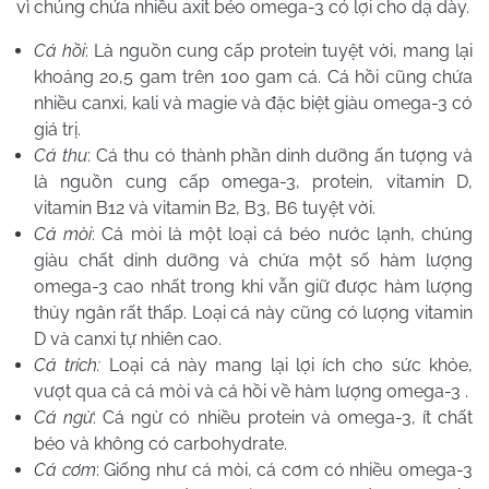
vì chúng chứa nhiều axit béo omega-3 có lợi cho dạ dày.
Cá hồi
: Là nguồn cung cấp protein tuyệt vời, mang lại
khoảng 20,5 gam trên 100 gam cá. Cá hồi cũng chứa
nhiều canxi, kali và magie và đặc biệt giàu omega-3 có
giá trị.
Cá thu
:
Cá thu có thành phần dinh dưỡng ấn tượng và
là nguồn cung cấp omega-3, protein, vitamin D,
vitamin B12 và vitamin B2, B3, B6 tuyệt vời.
Cá mòi
:
Cá mòi là một loại cá béo nước lạnh, chúng
giàu chất dinh dưỡng và chứa một số hàm lượng
omega-3 cao nhất trong khi vẫn giữ được hàm lượng
thủy ngân rất thấp. Loại cá này cũng có lượng vitamin
D và canxi tự nhiên cao.
Cá trích:
Loại cá này mang lại lợi ích cho sức khỏe,
vượt qua cả cá mòi và cá hồi về hàm lượng omega-3 .
Cá ngừ
: Cá ngừ có nhiều protein và omega-3, ít chất
béo và không có carbohydrate.
Cá cơm
: Giống như cá mòi, cá cơm có nhiều omega-3