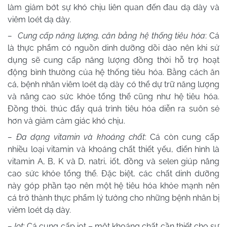
làm giảm bớt sự khó chịu liên quan đến đau dạ dày và
viêm loét dạ dày.
– Cung cấp năng lượng, cân bằng hệ thống tiêu hóa
: Cá
là thực phẩm có nguồn dinh dưỡng dồi dào nên khi sử
dụng sẽ cung cấp năng lượng đồng thời hỗ trợ hoạt
động bình thường của hệ thống tiêu hóa. Bằng cách ăn
cá, bệnh nhân viêm loét dạ dày có thể dự trữ năng lượng
và nâng cao sức khỏe tổng thể cũng như hệ tiêu hóa.
Đồng thời, thúc đẩy quá trình tiêu hóa diễn ra suôn sẻ
hơn và giảm cảm giác khó chịu.
– Đa dạng vitamin và khoáng chất
: Cá còn cung cấp
nhiều loại vitamin và khoáng chất thiết yếu, điển hình là
vitamin A, B, K và D, natri, iốt, đồng và selen giúp nâng
cao sức khỏe tổng thể. Đặc biệt, các chất dinh dưỡng
này góp phần tạo nên một hệ tiêu hóa khỏe mạnh nên
cá trở thành thực phẩm lý tưởng cho những bệnh nhân bị
viêm loét dạ dày.
– Iot
: Cá cung cấp iot – một khoáng chất cần thiết cho sự