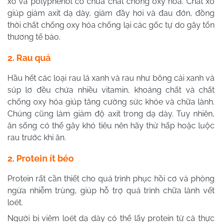
xơ và polyphenol có chứa chất chống oxy hóa. Chất xơ
giúp giảm axit dạ dày, giảm đầy hơi và đau đớn, đồng
thời chất chống oxy hóa chống lại các gốc tự do gây tổn
thương tế bào.
2. Rau quả
Hầu hết các loại rau lá xanh và rau như bông cải xanh và
súp lơ đều chứa nhiều vitamin, khoáng chất và chất
chống oxy hóa giúp tăng cường sức khỏe và chữa lành.
Chúng cũng làm giảm độ axit trong dạ dày. Tuy nhiên,
ăn sống có thể gây khó tiêu nên hãy thử hấp hoặc luộc
rau trước khi ăn.
2. Protein ít béo
Protein rất cần thiết cho quá trình phục hồi cơ và phòng
ngừa nhiễm trùng, giúp hỗ trợ quá trình chữa lành vết
loét.
Người bị viêm loét dạ dày có thể lấy protein từ cả thực