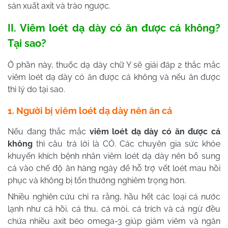
sản xuất axit và trào ngược.
II. Viêm loét dạ dày có ăn được cá không?
Tại sao?
Ở phần này, thuốc dạ dày chữ Y sẽ giải đáp 2 thắc mắc
viêm loét dạ dày có ăn được cá không và nếu ăn được
thì lý do tại sao.
1. Người bị viêm loét dạ dày nên ăn cá
Nếu đang thắc mắc
viêm loét dạ dày có ăn được cá
không
thì câu trả lời là CÓ. Các chuyên gia sức khỏe
khuyến khích bệnh nhân viêm loét dạ dày nên bổ sung
cá vào chế độ ăn hàng ngày để hỗ trợ vết loét mau hồi
phục và không bị tổn thưởng nghiêm trọng hơn.
Nhiều nghiên cứu chỉ ra rằng, hầu hết các loại cá nước
lạnh như cá hồi, cá thu, cá mòi, cá trích và cá ngừ đều
chứa nhiều axit béo omega-3 giúp giảm viêm và ngăn