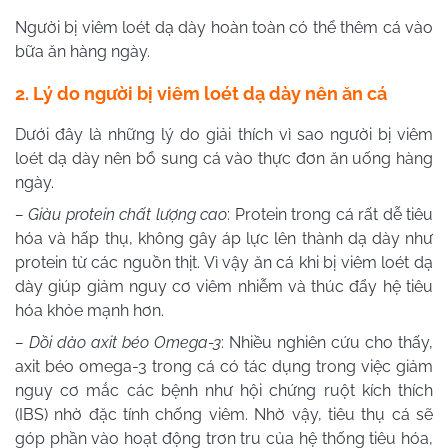
Người bị viêm loét dạ dày hoàn toàn có thể thêm cá vào
bữa ăn hàng ngày.
2. Lý do người bị viêm loét dạ dày nên ăn cá
Dưới đây là những lý do giải thích vì sao người bị viêm
loét dạ dày nên bổ sung cá vào thực đơn ăn uống hàng
ngày.
– Giàu protein chất lượng cao
: Protein trong cá rất dễ tiêu
hóa và hấp thụ, không gây áp lực lên thành dạ dày như
protein từ các nguồn thịt. Vì vậy ăn cá khi bị viêm loét dạ
dày giúp giảm nguy cơ viêm nhiễm và thúc đẩy hệ tiêu
hóa khỏe mạnh hơn.
– Dồi dào axit béo Omega-3
: Nhiều nghiên cứu cho thấy,
axit béo omega-3 trong cá có tác dụng trong việc giảm
nguy cơ mắc các bệnh như hội chứng ruột kích thích
(IBS) nhờ đặc tính chống viêm. Nhờ vậy, tiêu thụ cá sẽ
góp phần vào hoạt động trơn tru của hệ thống tiêu hóa,