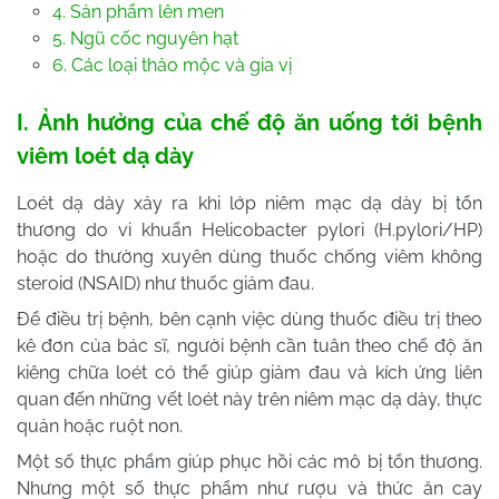
4. Sản phẩm lên men
5. Ngũ cốc nguyên hạt
6. Các loại thảo mộc và gia vị
I. Ảnh hưởng của chế độ ăn uống tới bệnh
viêm loét dạ dày
Loét dạ dày xảy ra khi lớp niêm mạc dạ dày bị tổn
thương do vi khuẩn Helicobacter pylori (H.pylori/HP)
hoặc do thường xuyên dùng thuốc chống viêm không
steroid (NSAID) như thuốc giảm đau.
Để điều trị bệnh, bên cạnh việc dùng thuốc điều trị theo
kê đơn của bác sĩ, người bệnh cần tuân theo chế độ ăn
kiêng chữa loét có thể giúp giảm đau và kích ứng liên
quan đến những vết loét này trên niêm mạc dạ dày, thực
quản hoặc ruột non.
Một số thực phẩm giúp phục hồi các mô bị tổn thương.
Nhưng một số thực phẩm như rượu và thức ăn cay