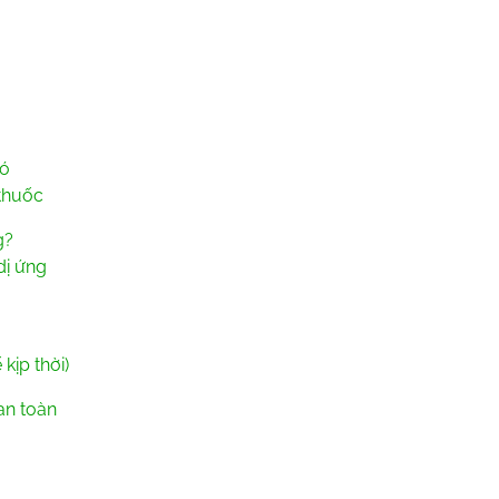
đó
 thuốc
g?
dị ứng
kịp thời)
an toàn