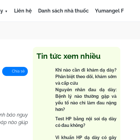
ày
Liên hệ
Danh sách nhà thuốc
Yumangel F
Tin tức xem nhiều
Khi nào cần đi khám dạ dày?
Chia sẻ
Phân biệt theo dõi, khám sớm
và cấp cứu
Nguyên nhân đau dạ dày:
Bệnh lý nào thường gặp và
yếu tố nào chỉ làm đau nặng
hơn?
ảnh báo nguy
Test HP bằng nội soi dạ dày
pháp nào giúp
có đau không?
Vi khuẩn HP dạ dày có gây