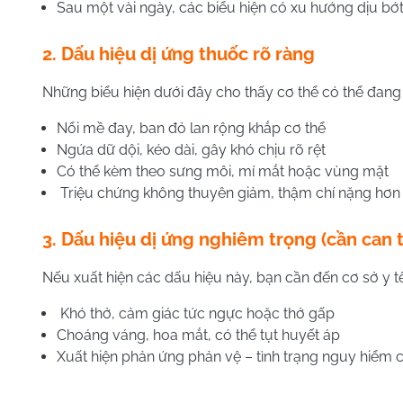
Sau một vài ngày, các biểu hiện có xu hướng dịu bớt 
2. Dấu hiệu dị ứng thuốc rõ ràng
Những biểu hiện dưới đây cho thấy cơ thể có thể đang
Nổi mề đay, ban đỏ lan rộng khắp cơ thể
Ngứa dữ dội, kéo dài, gây khó chịu rõ rệt
Có thể kèm theo sưng môi, mí mắt hoặc vùng mặt
Triệu chứng không thuyên giảm, thậm chí nặng hơn 
3. Dấu hiệu dị ứng nghiêm trọng (cần can th
Nếu xuất hiện các dấu hiệu này, bạn cần đến cơ sở y tế
Khó thở, cảm giác tức ngực hoặc thở gấp
Choáng váng, hoa mắt, có thể tụt huyết áp
Xuất hiện phản ứng phản vệ – tình trạng nguy hiểm 