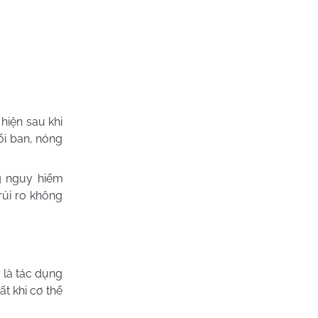
hiện sau khi
ổi ban, nóng
a
g nguy hiểm
rủi ro không
 là tác dụng
t khi cơ thể