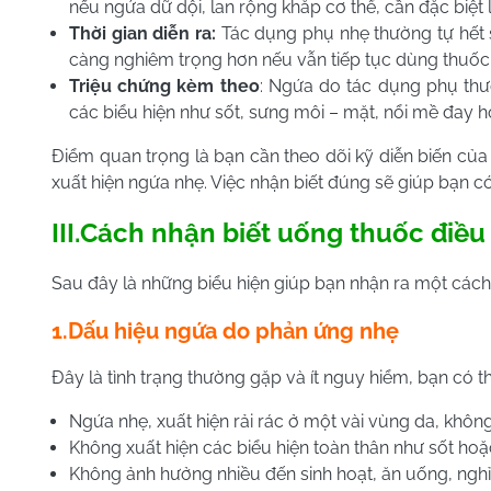
nếu ngứa dữ dội, lan rộng khắp cơ thể, cần đặc biệt l
Thời gian diễn ra:
Tác dụng phụ nhẹ thường tự hết s
càng nghiêm trọng hơn nếu vẫn tiếp tục dùng thuốc
Triệu chứng kèm theo
: Ngứa do tác dụng phụ thư
các biểu hiện như sốt, sưng môi – mặt, nổi mề đay h
Điểm quan trọng là bạn cần theo dõi kỹ diễn biến củ
xuất hiện ngứa nhẹ. Việc nhận biết đúng sẽ giúp bạn có
III.Cách nhận biết uống thuốc điều 
Sau đây là những biểu hiện giúp bạn nhận ra một cách
1.Dấu hiệu ngứa do phản ứng nhẹ
Đây là tình trạng thường gặp và ít nguy hiểm, bạn có t
Ngứa nhẹ, xuất hiện rải rác ở một vài vùng da, khôn
Không xuất hiện các biểu hiện toàn thân như sốt ho
Không ảnh hưởng nhiều đến sinh hoạt, ăn uống, nghỉ