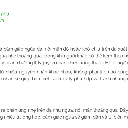
g phụ
ứa
à cảm giác ngứa da, nổi mẩn đỏ hoặc khó chịu trên da xuất 
ngứa nhẹ thoáng qua, trong khi người khác có thể kèm theo n
ày bị ảnh hưởng.
II. Nguyên nhân khiến uống thuốc HP bị ngứ
 từ nhiều nguyên nhân khác nhau, không phải lúc nào cũn
 nhân sẽ giúp bạn biết cách xử lý phù hợp và tránh những 
y ra phản ứng nhẹ trên da như ngứa, nổi mẩn thoáng qua. Đây
 nhiều trường hợp, cảm giác ngứa sẽ giảm dần và tự biến mấ