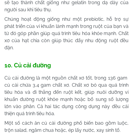
sẽ tạo thành chất giống như gelatin trong dạ dày của
người sau khi tiêu thụ.
Chúng hoạt động giống như một prebiotic, hỗ trợ sự
phát triển của vi khuẩn lành mạnh trong ruột của bạn và
từ đó góp phần giúp quá trình tiêu hóa khỏe mạnh. Chất
xơ của hạt chia còn giúp thúc đẩy nhu động ruột đều
đặn.
10. Củ cải đường
Củ cải đường là một nguồn chất xơ tốt, trong 136 gam
củ cải chứa 3,4 gam chất xơ. Chất xơ bỏ qua quá trình
tiêu hóa và đi thẳng đến ruột kết, giúp nuôi dưỡng vi
khuẩn đường ruột khỏe mạnh hoặc bổ sung số lượng
lớn vào phân. Cả hai tác dụng công dụng này đều cải
thiện quá trình tiêu hóa.
Một số cách ăn củ cải đường phổ biến bao gồm luộc,
trộn salad, ngâm chua hoặc, ép lấy nước, xay sinh tố.