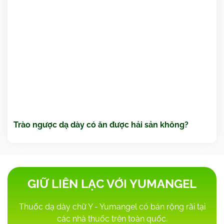
Trào ngược dạ dày có ăn được hải sản không?
GIỮ LIÊN LẠC VỚI YUMANGEL
Thuốc dạ dày chữ Y - Yumangel có bán rộng rãi tại
các nhà thuốc trên toàn quốc.