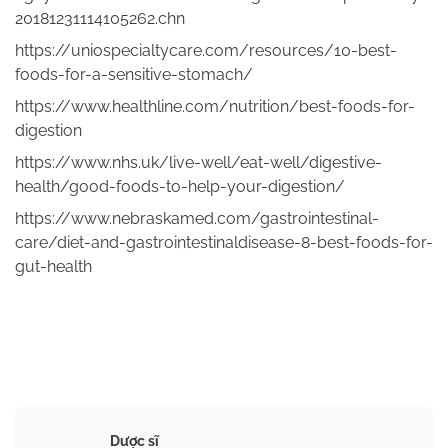
20181231114105262.chn
https://uniospecialtycare.com/resources/10-best-
foods-for-a-sensitive-stomach/
https://www.healthline.com/nutrition/best-foods-for-
digestion
https://www.nhs.uk/live-well/eat-well/digestive-
health/good-foods-to-help-your-digestion/
https://www.nebraskamed.com/gastrointestinal-
care/diet-and-gastrointestinaldisease-8-best-foods-for-
gut-health
Dược sĩ