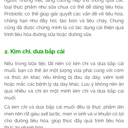
người, nhưng việc tăng cường hấp thu thông qua các
loại thực phẩm như sữa chua có thể dễ dàng tiêu hóa.
Probiotic có thể giúp giải quyết các vấn đề về tiêu hóa,
chẳng hạn như đầy hơi, táo bón và tiêu chảy. Chúng
cũng đã được chứng minh là có tác dụng cải thiện quá
trình tiêu hóa đường sữa hoặc đường sữa.
2. Kim chi, dưa bắp cải
Nếu trong bữa tiệc tất niên có kim chi và dưa bắp cải
muối, bạn có thể ăn một lượng vừa phải cùng với cơm
và thức ăn khác nếu không bị đau dạ dày, viêm loét
hoặc mắc các bệnh lý dạ dày khác. Lưu ý không nên ăn
quá nhiều và chỉ ăn một mình kim chi và dưa bắp cải
muối.
Cả kim chi và dưa bắp cải muối đều là thực phẩm lên
men nên rất giàu axit lactic, men vi sinh và vi khuẩn có lợi
cho đường tiêu hóa, giúp thúc đẩy quá trình tiêu hóa
thức ăn nhanh hơn.