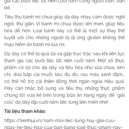
gia các buổi tiệc tất niên cuối năm cùng người thân, bạn
bè.
Tiêu thụ bánh mì chua giúp dạ dày nhạy cảm được nghỉ
ngơi, thư giãn. Vì bánh mì chua được lên men, giúp tiêu
hóa dễ hơn. Loại bánh này có thể là một sự thay thế
tuyệt vời cho những người bị dị ứng gluten không thể
mạo hiểm ăn bánh mì lúa mì.
Dạ dày có thể bị quá tải và gặp trục trặc sau khi liên tục
tham gia các buổi tiệc tất niên cuối năm. Một số thực
phẩm có lợi cho dạ dày và tiêu hóa như sữa chua, kim
chi, dưa bắp cải muối, táo, đu đủ, rau màu xanh đậm…
có thể hỗ trợ cải thiện đồng thời ngăn ngừa hiệu quả.
Hãy cân nhắc bổ sung và tiêu thụ những thực phẩm
chúng tôi vừa kể trên trong bữa ăn hàng ngày để “giải
cứu” dạ dày dịp cuối năm tiệc tùng liên miên nhé!
Tài liệu tham khảo:
https://kenh14.vn/nam-moi-tiec-tung-hay-giai-cuu-
ngay-he-tieu-hoa-cua-ban-bang-loat-thuc-pham-nay-