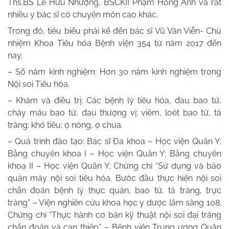
Ths.BS Lê Hữu Nhượng, BSCKII Phạm Hồng Ánh và rất
nhiều y bác sĩ có chuyên môn cao khác.
Trong đó, tiêu biểu phải kể đến bác sĩ Vũ Văn Viễn- Chủ
nhiệm Khoa Tiêu hóa Bệnh viện 354 từ năm 2017 đến
nay.
– Số năm kinh nghiệm: Hơn 30 năm kinh nghiệm trong
Nội soi Tiêu hóa.
– Khám và điều trị: Các bệnh lý tiêu hóa, đau bao tử,
chảy máu bao tử, đau thượng vị; viêm, loét bao tử, tá
tràng; khó tiêu; ợ nóng, ợ chua.
– Quá trình đào tạo: Bác sĩ Đa khoa – Học viện Quân Y;
Bằng chuyên khoa I – Học viện Quân Y; Bằng chuyên
khoa II – Học viện Quân Y; Chứng chỉ “Sử dụng và bảo
quản máy nội soi tiêu hóa. Bước đầu thực hiện nội soi
chẩn đoán bệnh lý thực quản, bao tử, tá tràng, trực
tràng” – Viện nghiên cứu khoa học y dược lâm sàng 108;
Chứng chỉ “Thực hành cơ bản kỹ thuật nội soi đại tràng
chẩn đoán và can thiệp” – Bệnh viện Trung ương Quân