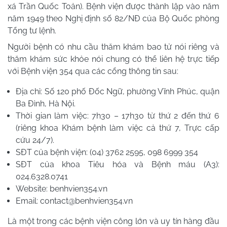
xá Trần Quốc Toản). Bệnh viện được thành lập vào năm
năm 1949 theo Nghị định số 82/NĐ của Bộ Quốc phòng
Tổng tư lệnh.
Người bệnh có nhu cầu thăm khám bao tử nói riêng và
thăm khám sức khỏe nói chung có thể liên hệ trực tiếp
với Bệnh viện 354 qua các cổng thông tin sau:
Địa chỉ: Số 120 phố Đốc Ngữ, phường Vĩnh Phúc, quận
Ba Đình, Hà Nội.
Thời gian làm việc: 7h30 – 17h30 từ thứ 2 đến thứ 6
(riêng khoa Khám bệnh làm việc cả thứ 7, Trực cấp
cứu 24/7).
SĐT của bệnh viện: (04) 3762 2595, 098 6999 354
SĐT của khoa Tiêu hóa và Bệnh máu (A3):
024.6328.0741
Website: benhvien354.vn
Email:
contact@benhvien354.vn
Là một trong các bệnh viện công lớn và uy tín hàng đầu