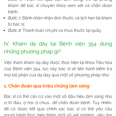
khám để bác sĩ chuyên khoa xem xét và chẩn đoán
bệnh.
Bước 7:
Bệnh nhân nhận đơn thuốc và lịch hẹn tái khám
từ bác sĩ.
Bước 8:
Thanh toán chi phí và mua thuốc tại quầy.
IV. Khám dạ dày tại Bệnh viện 354 dùng
những phương pháp gì?
Việc thăm khám dạ dày được thực hiện tại khoa Tiêu hóa
của Bệnh viện 354, lúc này bác sĩ sẽ tiến hành kiểm tra
mọi bộ phận của dạ dày qua một số phương pháp như:
1. Chẩn đoán qua triệu chứng lâm sàng
Bác sĩ có thể căn cứ vào một số dấu hiệu lâm sàng như
vị trí đau, ợ hơi, ợ chua… để chẩn đoán bệnh. Tuy nhiên,
để có được kết quả chính xác bác sĩ có thể yêu cầu
người bệnh thực hiện thêm một số xét nghiệm, siêu âm