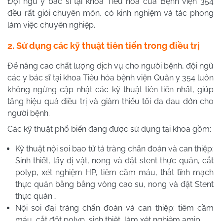
Đội ngũ y bác sĩ tại khoa Tiêu hóa của Bệnh viện 354
đều rất giỏi chuyên môn, có kinh nghiệm và tác phong
làm việc chuyên nghiệp.
2. Sử dụng các kỹ thuật tiên tiến trong điều trị
Để nâng cao chất lượng dịch vụ cho người bệnh, đội ngũ
các y bác sĩ tại khoa Tiêu hóa bệnh viện Quân y 354 luôn
không ngừng cập nhật các kỹ thuật tiên tiến nhất, giúp
tăng hiệu quả điều trị và giảm thiểu tối đa đau đớn cho
người bệnh.
Các kỹ thuật phổ biến đang được sử dụng tại khoa gồm:
Kỹ thuật nội soi bao tử tá tràng chẩn đoán và can thiệp:
Sinh thiết, lấy dị vật, nong và đặt stent thực quản, cắt
polyp, xét nghiệm HP, tiêm cầm máu, thắt tĩnh mạch
thực quản bằng bằng vòng cao su, nong và đặt Stent
thực quản…
Nội soi đại tràng chẩn đoán và can thiệp: tiêm cầm
máu, cắt đốt polyp, sinh thiêt, làm xét nghiệm amip….