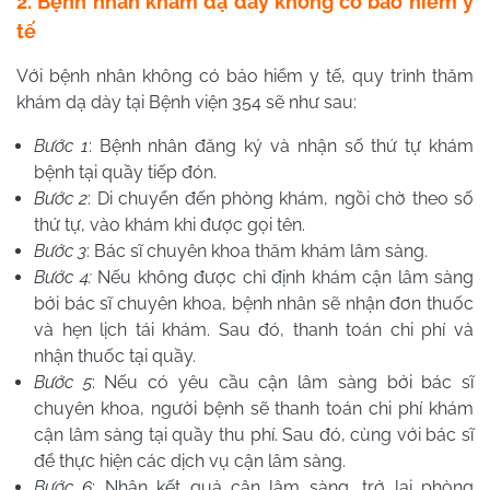
2. Bệnh nhân khám dạ dày không có bảo hiểm y
tế
Với bệnh nhân không có bảo hiểm y tế, quy trình thăm
khám dạ dày tại Bệnh viện 354 sẽ như sau:
Bước 1
: Bệnh nhân đăng ký và nhận số thứ tự khám
bệnh tại quầy tiếp đón.
Bước 2
: Di chuyển đến phòng khám, ngồi chờ theo số
thứ tự, vào khám khi được gọi tên.
Bước 3
: Bác sĩ chuyên khoa thăm khám lâm sàng.
Bước 4:
Nếu không được chỉ định khám cận lâm sàng
bởi bác sĩ chuyên khoa, bệnh nhân sẽ nhận đơn thuốc
và hẹn lịch tái khám. Sau đó, thanh toán chi phí và
nhận thuốc tại quầy.
Bước 5
: Nếu có yêu cầu cận lâm sàng bởi bác sĩ
chuyên khoa, người bệnh sẽ thanh toán chi phí khám
cận lâm sàng tại quầy thu phí. Sau đó, cùng với bác sĩ
để thực hiện các dịch vụ cận lâm sàng.
Bước 6
: Nhận kết quả cận lâm sàng, trở lại phòng