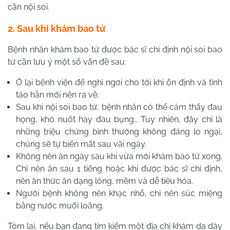
cần nội soi.
2. Sau khi khám bao tử
Bệnh nhân khám bao tử được bác sĩ chỉ định nội soi bao
tử cần lưu ý một số vấn đề sau:
Ở lại bệnh viện để nghỉ ngơi cho tới khi ổn định và tỉnh
táo hẳn mới nên ra về.
Sau khi nội soi bao tử, bệnh nhân có thể cảm thấy đau
họng, khó nuốt hay đau bụng… Tuy nhiên, đây chỉ là
những triệu chứng bình thường không đáng lo ngại,
chúng sẽ tự biến mất sau vài ngày.
Không nên ăn ngay sau khi vừa mới khám bao tử xong.
Chỉ nên ăn sau 1 tiếng hoặc khi được bác sĩ chỉ định,
nên ăn thức ăn dạng lỏng, mềm và dễ tiêu hóa.
Người bệnh không nên khạc nhổ, chỉ nên súc miệng
bằng nước muối loãng.
Tóm lại, nếu bạn đang tìm kiếm một địa chỉ khám dạ dày