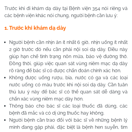
Trước khi đi khám dạ dày tại Bệnh viện 354 nói riêng và
các bệnh viện khác nói chung, người bệnh cần lưu ý:
1. Trước khi khám dạ dày
Người bệnh cần nhịn ăn ít nhất 6 giờ, nhịn uống ít nhất
2 giờ trước đó nếu cần phải nội soi dạ dày. Điều này
giúp hạn chế tình trạng nôn mửa, bảo vệ đường thở.
Đồng thời, giúp việc quan sát vùng niêm mạc dạ dày
rõ ràng để bác sĩ có được chẩn đoán chính xác hơn.
Không được uống rượu, bia, nước có ga và các loại
nước uống có màu trước khi nội soi dạ dày. Cần tuân
thủ lưu ý này để bác sĩ có thể quan sát dễ dàng và
chẩn xác vùng niêm mạc dày hơn.
Thông báo cho bác sĩ các loại thuốc đã dùng, các
bệnh đã mắc và có dị ứng thuốc hay không.
Người bệnh cần trao đổi với bác sĩ về những bệnh lý
mình đang gặp phải, đặc biệt là bệnh hen suyễn, tim